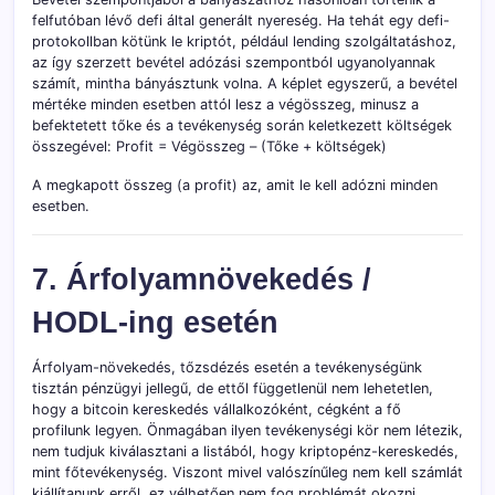
felfutóban lévő defi által generált nyereség. Ha tehát egy defi-
protokollban kötünk le kriptót, például lending szolgáltatáshoz,
az így szerzett bevétel adózási szempontból ugyanolyannak
számít, mintha bányásztunk volna. A képlet egyszerű, a bevétel
mértéke minden esetben attól lesz a végösszeg, minusz a
befektetett tőke és a tevékenység során keletkezett költségek
összegével: Profit = Végösszeg – (Tőke + költségek)
A megkapott összeg (a profit) az, amit le kell adózni minden
esetben.
7. Árfolyamnövekedés /
HODL-ing esetén
Árfolyam-növekedés, tőzsdézés esetén a tevékenységünk
tisztán pénzügyi jellegű, de ettől függetlenül nem lehetetlen,
hogy a bitcoin kereskedés vállalkozóként, cégként a fő
profilunk legyen. Önmagában ilyen tevékenységi kör nem létezik,
nem tudjuk kiválasztani a listából, hogy kriptopénz-kereskedés,
mint főtevékenység. Viszont mivel valószínűleg nem kell számlát
kiállítanunk erről, ez vélhetően nem fog problémát okozni.