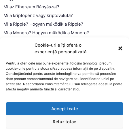
Mi az Ethereum Bányászat?
Mi a kriptopénz vagy kriptovaluta?
Mi a Ripple? Hogyan működik a Ripple?
Mi a Monero? Hogyan működik a Monero?
Mi a Litecoin? – Hogyan működik a Litecoin?
Cookie-urile îți oferă o
Mi a blokklánc (technológia)?
experiență personalizată
Mi az okos szerződés?
Pentru a oferi cele mai bune experiențe, folosim tehnologii precum
cookie-urile pentru a stoca și/sau accesa informații de pe dispozitiv.
Consimțământul pentru aceste tehnologii ne va permite să procesăm
date precum comportamentul de navigare sau identificatori unici pe
acest site. Neacordarea consimțământului sau retragerea acestuia poate
afecta negativ anumite funcții și caracteristici.
Accept toate
Refuz totae
This website uses cookies to improve your experience. We'll