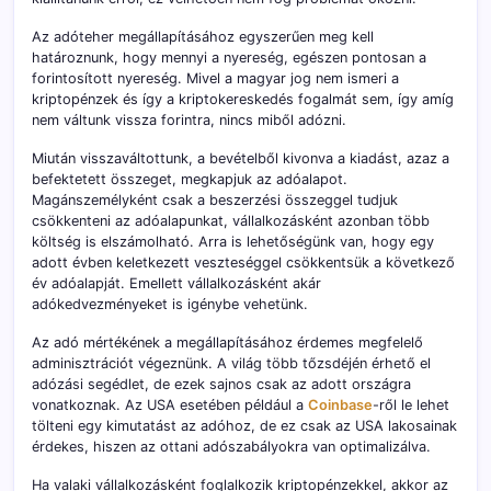
Az adóteher megállapításához egyszerűen meg kell
határoznunk, hogy mennyi a nyereség, egészen pontosan a
forintosított nyereség. Mivel a magyar jog nem ismeri a
kriptopénzek és így a kriptokereskedés fogalmát sem, így amíg
nem váltunk vissza forintra, nincs miből adózni.
Miután visszaváltottunk, a bevételből kivonva a kiadást, azaz a
befektetett összeget, megkapjuk az adóalapot.
Magánszemélyként csak a beszerzési összeggel tudjuk
csökkenteni az adóalapunkat, vállalkozásként azonban több
költség is elszámolható. Arra is lehetőségünk van, hogy egy
adott évben keletkezett veszteséggel csökkentsük a következő
év adóalapját. Emellett vállalkozásként akár
adókedvezményeket is igénybe vehetünk.
Az adó mértékének a megállapításához érdemes megfelelő
adminisztrációt végeznünk. A világ több tőzsdéjén érhető el
adózási segédlet, de ezek sajnos csak az adott országra
vonatkoznak. Az USA esetében például a
Coinbase
-ről le lehet
tölteni egy kimutatást az adóhoz, de ez csak az USA lakosainak
érdekes, hiszen az ottani adószabályokra van optimalizálva.
Ha valaki vállalkozásként foglalkozik kriptopénzekkel, akkor az