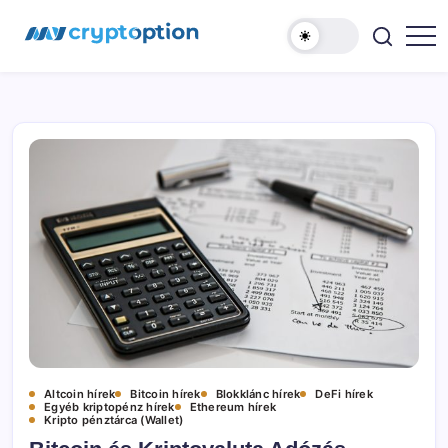
Ugrás
MyCryptOption
a
tartalomhoz
Kriptopénz
Hírek,
Váltás
és
Közösség!
Altcoin hírek
Bitcoin hírek
Blokklánc hírek
DeFi hírek
Egyéb kriptopénz hírek
Ethereum hírek
Kripto pénztárca (Wallet)