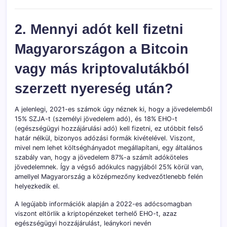
2. Mennyi adót kell fizetni
Magyarországon a Bitcoin
vagy más kriptovalutákból
szerzett nyereség után?
A jelenlegi, 2021-es számok úgy néznek ki, hogy a jövedelemből
15% SZJA-t (személyi jövedelem adó), és 18% EHO-t
(egészségügyi hozzájárulási adó) kell fizetni, ez utóbbit felső
határ nélkül, bizonyos adózási formák kivételével. Viszont,
mivel nem lehet költséghányadot megállapítani, egy általános
szabály van, hogy a jövedelem 87%-a számít adóköteles
jövedelemnek. Így a végső adókulcs nagyjából 25% körül van,
amellyel Magyarország a középmezőny kedvezőtlenebb felén
helyezkedik el.
A legújabb információk alapján a 2022-es adócsomagban
viszont eltörlik a kriptopénzeket terhelő EHO-t, azaz
egészségügyi hozzájárulást, leánykori nevén