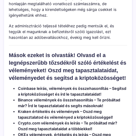
honlapján megtalálható vonatkozó számlaszámra, de
lehetséges, hogy a kirendeltségeken még sárga csekket is
igényelhetünk ehhez.
Az adminisztráció teljessé tételéhez pedig mentsük el, és
tegyük el magunknak a befizetésről szóló igazolást, ezt
hasonlóan az adóbevallásokhoz, évekig meg kell őrizni.
Mások ezeket is olvasták! Olvasd el a
legnépszerűbb tőzsdékről szóló értékelést és
véleményeket! Oszd meg tapasztalataidat,
véleményedet és segítsd a kriptoközösséget!
Coinbase leírás, vélemények és összehasonlítás
– Segítsd
a kriptoközösséget és írd le tapasztalataidat!
Binance vélemények és összehasonlítás
– Te próbáltad
már? Írd le tapasztalataid és segíts másoknak!
Kraken értékelés és vélemények
– Oszd meg
tapasztalatod és véleményed a kriptoközösséggel!
Crypto.com vélemények és leírás
– Te próbáltad már?
Oszd meg tapasztalataidat a többiekkel!
OKEx vélemények, értékelés és leírás
– Oszd meg