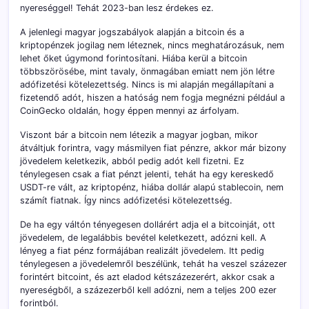
nyereséggel! Tehát 2023-ban lesz érdekes ez.
A jelenlegi magyar jogszabályok alapján a bitcoin és a
kriptopénzek jogilag nem léteznek, nincs meghatározásuk, nem
lehet őket úgymond forintosítani. Hiába kerül a bitcoin
többszörösébe, mint tavaly, önmagában emiatt nem jön létre
adófizetési kötelezettség. Nincs is mi alapján megállapítani a
fizetendő adót, hiszen a hatóság nem fogja megnézni például a
CoinGecko oldalán, hogy éppen mennyi az árfolyam.
Viszont bár a bitcoin nem létezik a magyar jogban, mikor
átváltjuk forintra, vagy másmilyen fiat pénzre, akkor már bizony
jövedelem keletkezik, abból pedig adót kell fizetni. Ez
ténylegesen csak a fiat pénzt jelenti, tehát ha egy kereskedő
USDT-re vált, az kriptopénz, hiába dollár alapú stablecoin, nem
számít fiatnak. Így nincs adófizetési kötelezettség.
De ha egy váltón tényegesen dollárért adja el a bitcoinját, ott
jövedelem, de legalábbis bevétel keletkezett, adózni kell. A
lényeg a fiat pénz formájában realizált jövedelem. Itt pedig
ténylegesen a jövedelemről beszélünk, tehát ha veszel százezer
forintért bitcoint, és azt eladod kétszázezerért, akkor csak a
nyereségből, a százezerből kell adózni, nem a teljes 200 ezer
forintból.