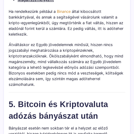
Ha rendelkezünk például a
Binance
által kibocsátott
bankkártyával, és annak a segítségével vásárolunk valamit a
kripto-egyenlegünkből, úgy megtörténik a fiat váltás, hiszen az
eladónál forint kerül a számlára. Ez pedig váltás, itt is adóteher
keletkezik.
Átváltáskor ez Egyéb jövedelemnek minősül, hiszen nincs
jogszabályi meghatározása a kriptopénzeknek,
kriptotranzakcióknak. Ökölszabályként elmondható, hogy mind
magánszemély, mind vállalkozás számára az Egyéb jövedelem
kategória a lehető legkevésbé előnyös adózási szempontból.
Bizonyos esetekben pedig nincs mód a veszteségek, költségek
elszámolására sem, így szintén magas adóteherrel
számolhatunk.
5. Bitcoin és Kriptovaluta
adózás bányászat után
Bányászat esetén nem sokban tér el a helyzet az előző
verziótól, hiszen tulajdonképpen itt is egyfajta termelő,