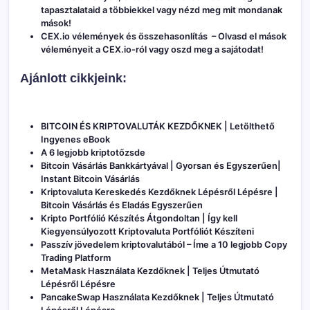
tapasztalataid a többiekkel vagy nézd meg mit mondanak
mások!
CEX.io vélemények és összehasonlítás
– Olvasd el mások
véleményeit a CEX.io-ról vagy oszd meg a sajátodat!
Ajánlott cikkjeink:
BITCOIN ÉS KRIPTOVALUTÁK KEZDŐKNEK | Letölthető
Ingyenes eBook
A 6 legjobb kriptotőzsde
Bitcoin Vásárlás Bankkártyával | Gyorsan és Egyszerűen|
Instant Bitcoin Vásárlás
Kriptovaluta Kereskedés Kezdőknek Lépésről Lépésre |
Bitcoin Vásárlás és Eladás Egyszerűen
Kripto Portfólió Készítés Átgondoltan | Így kell
Kiegyensúlyozott Kriptovaluta Portfóliót Készíteni
Passzív jövedelem kriptovalutából – Íme a 10 legjobb Copy
Trading Platform
MetaMask Használata Kezdőknek | Teljes Útmutató
Lépésről Lépésre
PancakeSwap Használata Kezdőknek | Teljes Útmutató