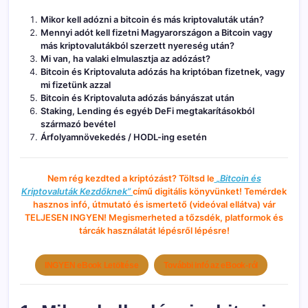
Mikor kell adózni a bitcoin és más kriptovaluták után?
Mennyi adót kell fizetni Magyarországon a Bitcoin vagy
más kriptovalutákból szerzett nyereség után?
Mi van, ha valaki elmulasztja az adózást?
Bitcoin és Kriptovaluta adózás ha kriptóban fizetnek, vagy
mi fizetünk azzal
Bitcoin és Kriptovaluta adózás bányászat után
Staking, Lending és egyéb DeFi megtakarításokból
származó bevétel
Árfolyamnövekedés / HODL-ing esetén
Nem rég kezdted a kriptózást? Töltsd le
„Bitcoin és
Kriptovaluták Kezdőknek”
című digitális könyvünket! Temérdek
hasznos infó, útmutató és ismertető (videóval ellátva) vár
TELJESEN INGYEN! Megismerheted a tőzsdék, platformok és
tárcák használatát lépésről lépésre!
INGYEN eBook Letöltése
További infó az eBook-ról