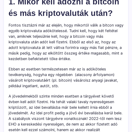
1. Mikor kell adózni a bitcoin
és más kriptovaluták után?
Fontos tisztázni már az elején, hogy mikortól válik a bitcon vagy
egyéb kriptovaluta adókötelessé. Tudni kell, hogy két feltétel
van, amiknek teljesülnie kell, hogy a bitcoin vagy más
kriptovaluta után adót kell fizetni. Ebből az első az, hogy az
adott kriptovaluta át lett váltva forintra vagy más fiat pénzre, a
másik pedig, hogy az elköltött összeg értéke magasabb, mint a
kezdetben befektetett tőke értéke.
Ebben az esetben természetesen már az is adóköteles
tevékenység, hogyha egy régebben (alacsony árfolyamon)
vásárolt kriptovalutáért (pl. bitcoin) vásárolsz anyagi javakat,
például ingatlant, autót, stb.
A jövedelmekből szinte minden esetben a tárgyévet követő
évben kell adót fizetni. Ha tehát valaki tavaly nyereségesen
kriptózott, az idei bevallásba már bele kellett írnia ebből a
jövedelmét. Az idei profit pedig a jövő évi bevallásba kerül bele.
A szabályok viszont tárgyévre vonatkoznak! 2022-től nem lesz
EHO a kereskedési nyereségen, de nem az akkor fizetett adó
esetén kell ezzel számolni, hanem az akkor realizált