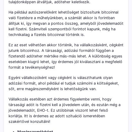
tulajdonképpen átváltjuk, adóteher keletkezik.
Ha például autószerelőként lehetőséget biztosítunk bitcoinnal
való fizetésre a műhelyünkben, a számlát akkor is forintban
állítjuk ki, így megvan a pontos összeg, amelyből jövedelemadót
kell fizetni. Számviteli szempontból forintot kapunk, még ha
technikailag a fizetés bitcoinnal történik is.
Ez az eset vélhetően akkor történik, ha vállalkozásként, cégként
jutunk bitcoinhoz. A társasági, adózási formától függően a
fizetendő adóteher mértéke más-más lehet. A különbség egyes
esetekben kiugró lehet, így érdemes jól kiválasztani a megfelelő
formát a tevékenységhez!
Egyéni vállalkozóként vagy cégként is választhatunk olyan
adózási formát, ahol például el tudjuk számolni a költségeket,
sőt, erre magánszemélyként is lehetőségünk van.
Vállalkozás esetében azt érdemes figyelembe venni, hogy
társasági adót is fizetni kell a jövedelem után, és ezután még a
jövedelemadót, EHO-t. Ez utóbbinak viszont lehet felső
korlátja. Itt is érdemes az adott szituáció ismeretében
szakértővel konzultálni!
Magánszemélyként