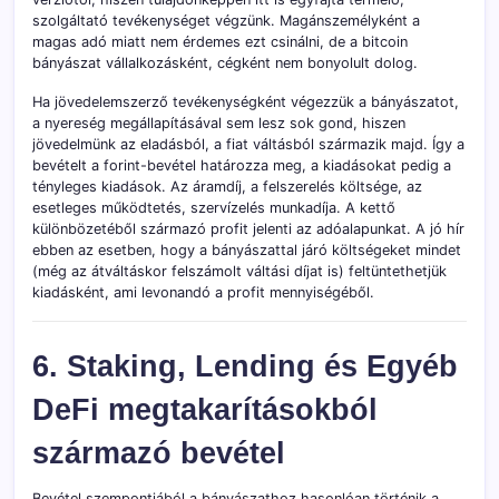
szolgáltató tevékenységet végzünk. Magánszemélyként a
magas adó miatt nem érdemes ezt csinálni, de a bitcoin
bányászat vállalkozásként, cégként nem bonyolult dolog.
Ha jövedelemszerző tevékenységként végezzük a bányászatot,
a nyereség megállapításával sem lesz sok gond, hiszen
jövedelmünk az eladásból, a fiat váltásból származik majd. Így a
bevételt a forint-bevétel határozza meg, a kiadásokat pedig a
tényleges kiadások. Az áramdíj, a felszerelés költsége, az
esetleges működtetés, szervízelés munkadíja. A kettő
különbözetéből származó profit jelenti az adóalapunkat. A jó hír
ebben az esetben, hogy a bányászattal járó költségeket mindet
(még az átváltáskor felszámolt váltási díjat is) feltüntethetjük
kiadásként, ami levonandó a profit mennyiségéből.
6. Staking, Lending és Egyéb
DeFi megtakarításokból
származó bevétel
Bevétel szempontjából a bányászathoz hasonlóan történik a