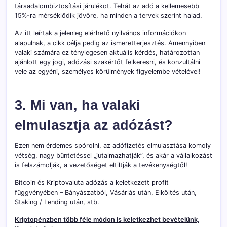
társadalombiztosítási járulékot. Tehát az adó a kellemesebb
15%-ra mérséklődik jövőre, ha minden a tervek szerint halad.
Az itt leírtak a jelenleg elérhető nyilvános információkon
alapulnak, a cikk célja pedig az ismeretterjesztés. Amennyiben
valaki számára ez ténylegesen aktuális kérdés, határozottan
ajánlott egy jogi, adózási szakértőt felkeresni, és konzultálni
vele az egyéni, személyes körülmények figyelembe vételével!
3. Mi van, ha valaki
elmulasztja az adózást?
Ezen nem érdemes spórolni, az adófizetés elmulasztása komoly
vétség, nagy büntetéssel „jutalmazhatják”, és akár a vállalkozást
is felszámolják, a vezetőséget eltiltják a tevékenységtől!
Bitcoin és Kriptovaluta adózás a keletkezett profit
függvényében – Bányászatból, Vásárlás után, Elköltés után,
Staking / Lending után, stb.
Kriptopénzben több féle módon is keletkezhet bevételünk,