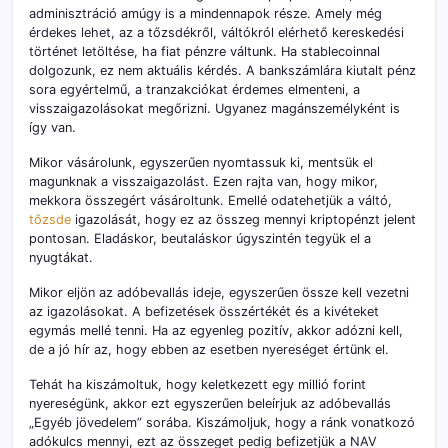
adminisztráció amúgy is a mindennapok része. Amely még
érdekes lehet, az a tőzsdékről, váltókról elérhető kereskedési
történet letöltése, ha fiat pénzre váltunk. Ha stablecoinnal
dolgozunk, ez nem aktuális kérdés. A bankszámlára kiutalt pénz
sora egyértelmű, a tranzakciókat érdemes elmenteni, a
visszaigazolásokat megőrizni. Ugyanez magánszemélyként is
így van.
Mikor vásárolunk, egyszerűen nyomtassuk ki, mentsük el
magunknak a visszaigazolást. Ezen rajta van, hogy mikor,
mekkora összegért vásároltunk. Emellé odatehetjük a váltó,
tőzsde
igazolását, hogy ez az összeg mennyi kriptopénzt jelent
pontosan. Eladáskor, beutaláskor úgyszintén tegyük el a
nyugtákat.
Mikor eljön az adóbevallás ideje, egyszerűen össze kell vezetni
az igazolásokat. A befizetések összértékét és a kivéteket
egymás mellé tenni. Ha az egyenleg pozitív, akkor adózni kell,
de a jó hír az, hogy ebben az esetben nyereséget értünk el.
Tehát ha kiszámoltuk, hogy keletkezett egy millió forint
nyereségünk, akkor ezt egyszerűen beleírjuk az adóbevallás
„Egyéb jövedelem” sorába. Kiszámoljuk, hogy a ránk vonatkozó
adókulcs mennyi, ezt az összeget pedig befizetjük a NAV