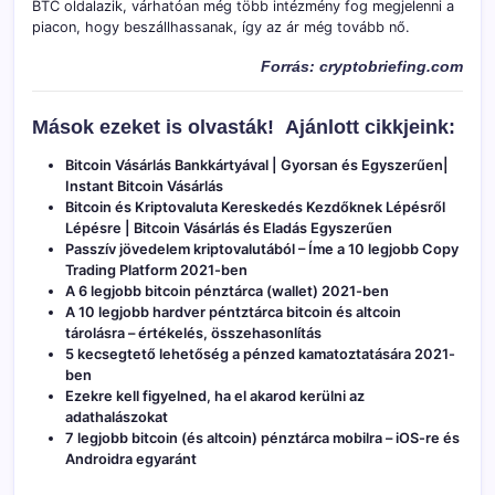
BTC oldalazik, várhatóan még több intézmény fog megjelenni a
piacon, hogy beszállhassanak, így az ár még tovább nő.
Forrás: cryptobriefing.com
Mások ezeket is olvasták!
Ajánlott cikkjeink:
Bitcoin Vásárlás Bankkártyával | Gyorsan és Egyszerűen|
Instant Bitcoin Vásárlás
Bitcoin és Kriptovaluta Kereskedés Kezdőknek Lépésről
Lépésre | Bitcoin Vásárlás és Eladás Egyszerűen
Passzív jövedelem kriptovalutából – Íme a 10 legjobb Copy
Trading Platform 2021-ben
A 6 legjobb bitcoin pénztárca (wallet) 2021-ben
A 10 legjobb hardver péntztárca bitcoin és altcoin
tárolásra – értékelés, összehasonlítás
5 kecsegtető lehetőség a pénzed kamatoztatására 2021-
ben
Ezekre kell figyelned, ha el akarod kerülni az
adathalászokat
7 legjobb bitcoin (és altcoin) pénztárca mobilra – iOS-re és
Androidra egyaránt