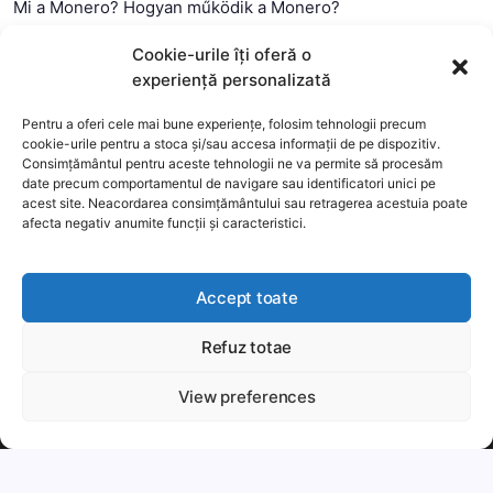
Mi a Monero? Hogyan működik a Monero?
Mi a Litecoin? – Hogyan működik a Litecoin?
Cookie-urile îți oferă o
Mi a blokklánc (technológia)?
experiență personalizată
Mi az okos szerződés?
Pentru a oferi cele mai bune experiențe, folosim tehnologii precum
cookie-urile pentru a stoca și/sau accesa informații de pe dispozitiv.
Consimțământul pentru aceste tehnologii ne va permite să procesăm
date precum comportamentul de navigare sau identificatori unici pe
acest site. Neacordarea consimțământului sau retragerea acestuia poate
afecta negativ anumite funcții și caracteristici.
Accept toate
Refuz totae
This website uses cookies to improve your experience. We'll
assume you're ok with this, but you can opt-out if you wish.
View preferences
Copyright 2026 —
MyCryptOption
.
Még több
Elfogadom