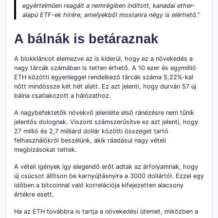
egyértelműen reagált a nemrégiben indított, kanadai ether-
alapú ETF-ek hírére, amelyekből mostanra négy is elérhető.”
A bálnák is betáraznak
A blokkláncot elemezve az is kiderül, hogy ez a növekedés a
nagy tárcák számában is tetten érhető. A 10 ezer és egymillió
ETH közötti egyenleggel rendelkező tárcák száma 5,22%-kal
nőtt mindössze két hét alatt. Ez azt jelenti, hogy durván 57 új
bálna csatlakozott a hálózathoz.
A nagybefektetők növekvő jelenléte első ránézésre nem tűnik
jelentős dolognak. Viszont számszerűsítve ez azt jelenti, hogy
27 millió és 2,7 milliárd dollár közötti összeget tartó
felhasználókról beszélünk, akik ráadásul nagy vételi
megbízásokat tettek.
A vételi igények így elegendő erőt adtak az árfolyamnak, hogy
új csúcsot állítson be karnyújtásnyira a 3000 dollártól. Ezzel egy
időben a bitcoinnal való korrelációja kifejezetten alacsony
értékre esett.
Ha az ETH továbbra is tartja a növekedési ütemet, miközben a