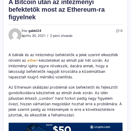
A Bitcoin után az intézményi
befektetők most az Ethereum-ra
figyelnek
Írta:
gabbi24
0
április 30, 2021
2 perc olvasás
A bálnák és az intézményi befektetők a jelek szerint elkezdték
növelni az
ether
-készleteiket az elmúlt pár hét során. Az
intézményi igény egyre növekszik, dacára annak, hogy a
lakossági befektetők nagyját kirostálta a közelmúltban
tapasztalt kiugró mértékű volatilitás.
Az Ethereum skálázási problémái sok befektetőt és fejlesztőt
gondolkodásra késztettek az elmúlt évek során. Az idén
júliusban érkező „London” hard forkot pedig nagy figyelem
övezi, hiszen várhatóan megoldást hozhat erre a problémára. A
jelek szerint pedig az intézmények is erre a következtetésre
jutottak, és elkezdték a felhalmozást.