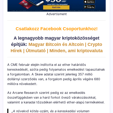
Advertisment
Csatlakozz Facebook C
soportunkhoz!
A legnagyobb magyar kriptoközösséget
építjük:
Magyar Bitcoin és Altcoin | Crypto
Hírek | Útmutató | Minden, ami kriptovaluta
A CME február elején indította el az ether határidős
kereskedését, azóta pedig folyamatos emelkedést tapasztalnak
a forgalomban. A Skew adatai szerint jelenleg 357 millió
dollárnyi szerződés van, a forgalom pedig április végére 680
millióra növekedett.
Az Arcane Research szerint pedig ez az emelkedés
összefüggésben van a hard forkot övező várakozásokkal,
valamint a kanadai tőzsdéken elérhető ether-alapú termékekkel.
„A növekvő kötés-szám, és a kereskedési volumen