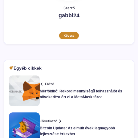
Szerző
gabbi24
Kövess
Egyéb cikkek
Előző
Mérföldkő: Rekord mennyiségű felhasználót és
növekedést ért el a MetaMask tárca
Következő
Bitcoin Update: Az elmúlt évek legnagyobb
fejlesztése érkezhet