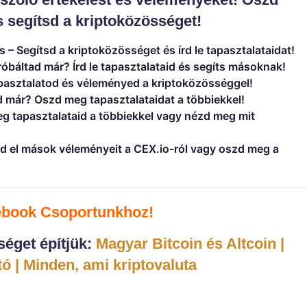
 segítsd a kriptoközösséget!
s
– Segítsd a kriptoközösséget és írd le tapasztalataidat!
róbáltad már? Írd le tapasztalataid és segíts másoknak!
asztalatod és véleményed a kriptoközösséggel!
d már? Oszd meg tapasztalataidat a többiekkel!
g tapasztalataid a többiekkel vagy nézd meg mit
d el mások véleményeit a CEX.io-ról vagy oszd meg a
ebook C
soportunkhoz!
éget építjük:
Magyar Bitcoin és Altcoin |
ó | Minden, ami kriptovaluta