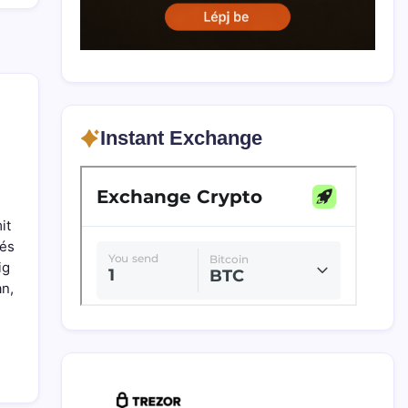
Instant Exchange
it
 és
ig
an,