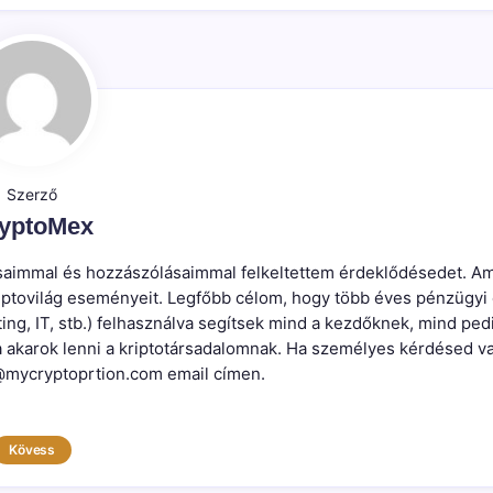
Szerző
yptoMex
írásaimmal és hozzászólásaimmal felkeltettem érdeklődésedet. Am
kriptovilág eseményeit. Legfőbb célom, hogy több éves pénzügyi
ting, IT, stb.) felhasználva segítsek mind a kezdőknek, mind ped
a akarok lenni a kriptotársadalomnak. Ha személyes kérdésed v
mycryptoprtion.com email címen.
Kövess