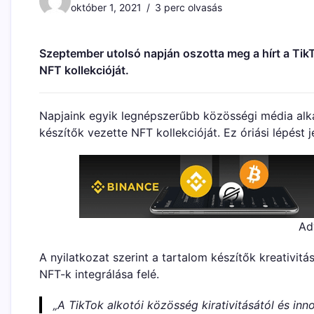
október 1, 2021
3 perc olvasás
Szeptember utolsó napján oszotta meg a hírt a TikT
NFT kollekcióját.
Napjaink egyik legnépszerűbb közösségi média alk
készítők vezette NFT kollekcióját. Ez óriási lépést
Ad
A nyilatkozat szerint a tartalom készítők kreativit
NFT-k integrálása felé.
„A TikTok alkotói közösség kirativitásától és inno