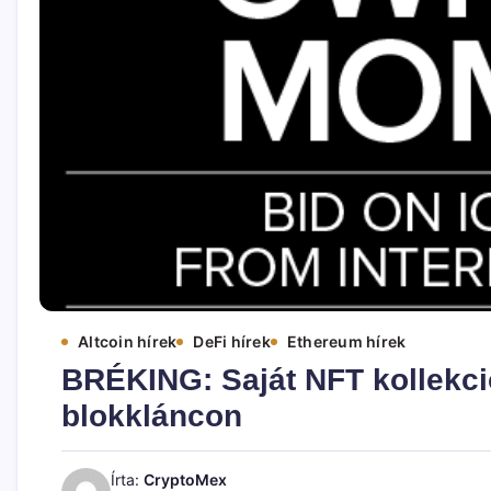
Altcoin hírek
DeFi hírek
Ethereum hírek
BRÉKING: Saját NFT kollekció
blokkláncon
Írta:
CryptoMex