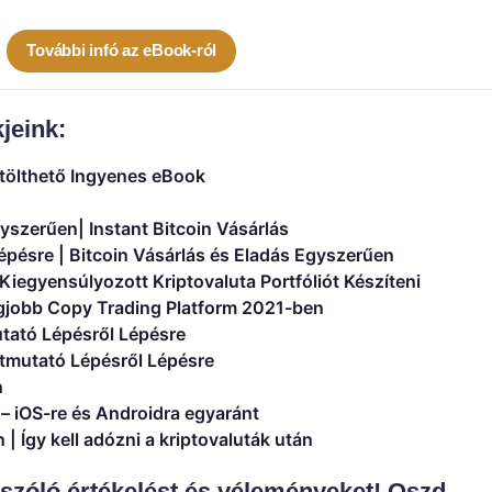
További infó az eBook-ról
kjeink:
ölthető Ingyenes eBook
yszerűen| Instant Bitcoin Vásárlás
pésre | Bitcoin Vásárlás és Eladás Egyszerűen
 Kiegyensúlyozott Kriptovaluta Portfóliót Készíteni
legjobb Copy Trading Platform 2021-ben
tató Lépésről Lépésre
tmutató Lépésről Lépésre
n
a – iOS-re és Androidra egyaránt
| Így kell adózni a kriptovaluták után
 szóló értékelést és véleményeket! Oszd