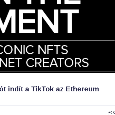
t indít a TikTok az Ethereum