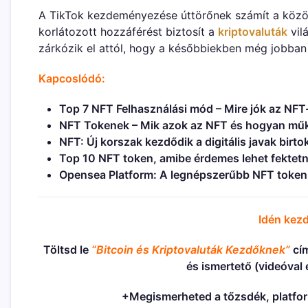
A TikTok kezdeményezése úttörőnek számít a közös
korlátozott hozzáférést biztosít a
kriptovaluták
vil
zárkózik el attól, hogy a későbbiekben még jobban f
Kapcoslódó:
Top 7 NFT Felhasználási mód – Mire jók az NFT
NFT Tokenek – Mik azok az NFT és hogyan m
NFT: Új korszak kezdődik a digitális javak birt
Top 10 NFT token, amibe érdemes lehet fektet
Opensea Platform: A legnépszerűbb NFT token
Idén kezd
Töltsd le
“Bitcoin és Kriptovaluták Kezdőknek”
cím
és ismertető (videóval
+Megismerheted a tőzsdék, platform