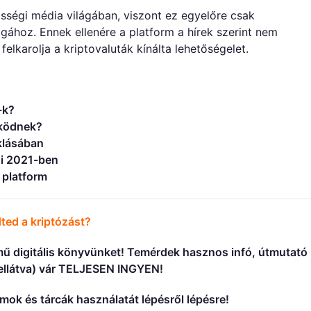
ségi média világában, viszont ez egyelőre csak
ágához. Ennek ellenére a platform a hírek szerint nem
elkarolja a kriptovaluták kínálta lehetőségelet.
-k?
űködnek?
oklásában
ni 2021-ben
 platform
ted a kriptózást?
ű digitális könyvünket! Temérdek hasznos infó, útmutató
 ellátva) vár TELJESEN INGYEN!
ok és tárcák használatát lépésről lépésre!