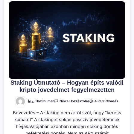
Staking Útmutató – Hogyan építs valódi
kripto jövedelmet fegyelmezetten
A(z)
Írta:
The9human
4 Perc Olvasás
Nincs Hozzászólás
Staking
Útmutató
Bevezetés – A staking nem arról szól, hogy “keress
–
Hogyan
kamatot” A stakinget sokan passzív jövedelemnek
Építs
Valódi
hívják.Valójában azonban minden staking döntés
Kripto
Jövedelmet
befektetési döntés. Nem az APY számít