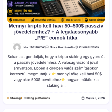
Mennyi kriptó kell havi 50–500$ passzív
jövedelemhez? + A legalacsonyabb
„P/E” coinok titka
A(z)
Írta:
The9human
2 Perc Olvasás
Nincs Hozzászólás
Mennyi
Kriptó
Sokan azt gondolják, hogy a kriptó staking egy gyors út
Kell
Havi
a passzív jövedelemhez. A valóság viszont jóval
50–
500$
árnyaltabb. Ebben a cikkben valós számításokon
Passzív
Jövedelemhez?
keresztül megmutatjuk:
mennyi tőke kell havi 50$
+
vagy akár 500$ bevételhez
hogyan működik a
A
Legalacsonyabb
staking a…
„P/E”
Coinok
Titka
Bejegyzéshez
Staking
Staking platformok
Május 5, 2026