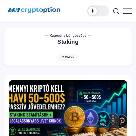
Ugrás
MyCryptOption
a
tartalomhoz
Kriptopénz
Hírek,
Váltás
és
Közösség!
Kategória böngészése
Staking
2 Cikkek