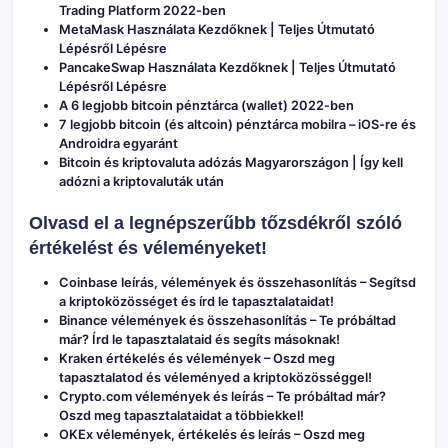
Trading Platform 2022-ben
MetaMask Használata Kezdőknek | Teljes Útmutató
Lépésről Lépésre
PancakeSwap Használata Kezdőknek | Teljes Útmutató
Lépésről Lépésre
A 6 legjobb bitcoin pénztárca (wallet) 2022-ben
7 legjobb bitcoin (és altcoin) pénztárca mobilra – iOS-re és
Androidra egyaránt
Bitcoin és kriptovaluta adózás Magyarországon | Így kell
adózni a kriptovaluták után
Olvasd el a legnépszerűbb tőzsdékről szóló
értékelést és véleményeket!
Coinbase leírás, vélemények és összehasonlítás
– Segítsd
a kriptoközösséget és írd le tapasztalataidat!
Binance vélemények és összehasonlítás
– Te próbáltad
már? Írd le tapasztalataid és segíts másoknak!
Kraken értékelés és vélemények
– Oszd meg
tapasztalatod és véleményed a kriptoközösséggel!
Crypto.com vélemények és leírás
– Te próbáltad már?
Oszd meg tapasztalataidat a többiekkel!
OKEx vélemények, értékelés és leírás
– Oszd meg