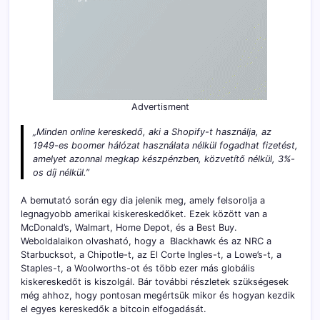
Advertisment
„Minden online kereskedő, aki a Shopify-t használja, az
1949-es boomer hálózat használata nélkül fogadhat fizetést,
amelyet azonnal megkap készpénzben, közvetítő nélkül, 3%-
os díj nélkül.”
A bemutató során egy dia jelenik meg, amely felsorolja a
legnagyobb amerikai kiskereskedőket. Ezek között van a
McDonald’s, Walmart, Home Depot, és a Best Buy.
Weboldalaikon olvasható, hogy a Blackhawk és az NRC a
Starbucksot, a Chipotle-t, az El Corte Ingles-t, a Lowe’s-t, a
Staples-t, a Woolworths-ot és több ezer más globális
kiskereskedőt is kiszolgál. Bár további részletek szükségesek
még ahhoz, hogy pontosan megértsük mikor és hogyan kezdik
el egyes kereskedők a bitcoin elfogadását.