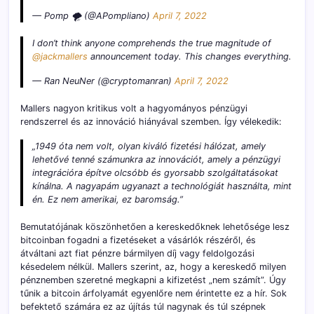
— Pomp 🌪 (@APompliano)
April 7, 2022
I don’t think anyone comprehends the true magnitude of
@jackmallers
announcement today. This changes everything.
— Ran NeuNer (@cryptomanran)
April 7, 2022
Mallers nagyon kritikus volt a hagyományos pénzügyi
rendszerrel és az innováció hiányával szemben. Így vélekedik:
„1949 óta nem volt, olyan kiváló fizetési hálózat, amely
lehetővé tenné számunkra az innovációt, amely a pénzügyi
integrációra építve olcsóbb és gyorsabb szolgáltatásokat
kínálna. A nagyapám ugyanazt a technológiát használta, mint
én. Ez nem amerikai, ez baromság.”
Bemutatójának köszönhetően a kereskedőknek lehetősége lesz
bitcoinban fogadni a fizetéseket a vásárlók részéről, és
átváltani azt fiat pénzre bármilyen díj vagy feldolgozási
késedelem nélkül. Mallers szerint, az, hogy a kereskedő milyen
pénznemben szeretné megkapni a kifizetést „nem számít”. Úgy
tűnik a bitcoin árfolyamát egyenlőre nem érintette ez a hír. Sok
befektető számára ez az újítás túl nagynak és túl szépnek