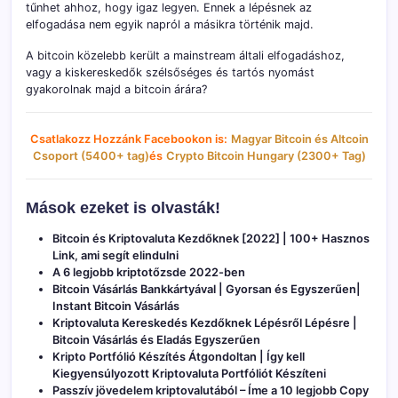
tűnhet ahhoz, hogy igaz legyen. Ennek a lépésnek az
elfogadása nem egyik napról a másikra történik majd.
A bitcoin közelebb került a mainstream általi elfogadáshoz,
vagy a kiskereskedők szélsőséges és tartós nyomást
gyakorolnak majd a bitcoin árára?
Csatlakozz Hozzánk Facebookon is:
Magyar Bitcoin és Altcoin
Csoport (5400+ tag)
és
Crypto Bitcoin Hungary (2300+ Tag)
Mások ezeket is olvasták!
Bitcoin és Kriptovaluta Kezdőknek [2022] | 100+ Hasznos
Link, ami segít elindulni
A 6 legjobb kriptotőzsde 2022-ben
Bitcoin Vásárlás Bankkártyával | Gyorsan és Egyszerűen|
Instant Bitcoin Vásárlás
Kriptovaluta Kereskedés Kezdőknek Lépésről Lépésre |
Bitcoin Vásárlás és Eladás Egyszerűen
Kripto Portfólió Készítés Átgondoltan | Így kell
Kiegyensúlyozott Kriptovaluta Portfóliót Készíteni
Passzív jövedelem kriptovalutából – Íme a 10 legjobb Copy