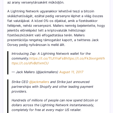
az arany versenytársaként működjön.
A Lightning Network ugyanakkor lehetővé teszi a bitcoin
skálázhatóságát, ezáltal pedig versenyre léphet a világ összes
fiat valutájával. A közel 0%-os díjakkal, amik a fizetésekkor
fellépnek, nehéz versenyezni. Mallers nemrég bejelentette, hogy
jelentős előrelépést tett a kriptovaluták hétköznapi
fizetőeszközként való elfogadtatása terén. Mallers
prezentációja rengeteg támogatást kapott, a twitteres Jack
Dorsey pedig nyilvánosan is mellé állt.
Introducing Zap: A Lightning Network wallet for the
community.
https://t.co/TtJtYraFs8
https://t.co/Fk3ixvrgmV
h
ttps://t.co/dfvBd1xmCU
— Jack Mallers (@jackmallers)
August 11, 2017
Strike CEO
@jackmallers
and Strike just announced
partnerships with Shopify and other leading payment
providers.
Hundreds of millions of people can now spend bitcoin or
dollars across the Lightning Network instantaneously,
completely for free at every major US retailer.