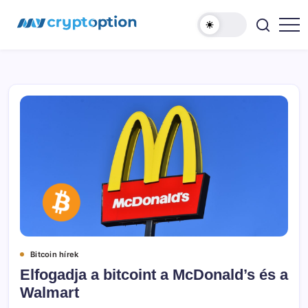
Ugrás
MyCryptOption
a
tartalomhoz
Kriptopénz
Hírek,
Váltás
és
Közösség!
Bitcoin hírek
Elfogadja a bitcoint a McDonald’s és a
Walmart