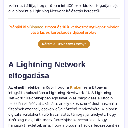
Maller azt állítja, hogy, több mint 400 ezer kirakat fogadja majd
el a bitcoint a Lightning Network hálózatán keresztül.
Próbáld ki a
Binance
-t most és 10% kedvezményt kapsz minden
vásárlás és kereskedés díjából örökre!
Kérem a 10% Kedvezményt
A Lightning Network
elfogadása
Az elmúlt hetekben a Robinhood, a
Kraken
és a Bitpay is
integrálta hálózatába a Lightning Newtwork-öt. A Lightning
Network tulajdonképpen egy layer 2-es megoldáas a Bitcoin
blokklánc-háléózat számára, amely okos szerződést használ a
fizetések azonnali, csekély díjjal történő rendezésére. A bitcoin
digitális valutaként való használatát támogatja, ahelyett, hogy
kizárólag a digitális arany funkciójára koncentrálna. Nagy
hangsúlyt fektettek arra, hogy a bitcoin inflációs fedezetként és