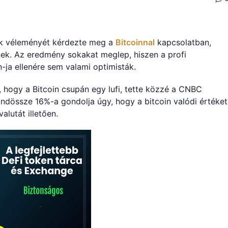
ők véleményét kérdezte meg a
Bitcoinnal
kapcsolatban,
nek. Az eredmény sokakat meglep, hiszen a profi
-ja ellenére sem valami optimisták.
 hogy a Bitcoin csupán egy lufi, tette közzé a CNBC
indössze 16%-a gondolja úgy, hogy a bitcoin valódi értéket
alutát illetően.