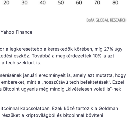
: Yahoo Finance
tor a legkeresettebb a kereskedők körében, míg 27% úgy
reskedési eszköz. Továbbá a megkérdezettek 10%-a azt
 a tech szektort is.
érésének januári eredményeit is, amely azt mutatta, hogy
z embereket, mint a „hosszútávú tech befektetések”. Ezzel
a Bitcoint ugyanis még mindig „kivételesen volatilis”-nek
itcoinnal kapcsolatban. Ezek közé tartozik a Goldman
észüket a kriptovilágból és bitcoinnal bővíteni