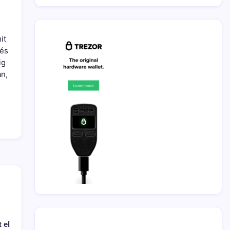
it
 és
ig
an,
 el