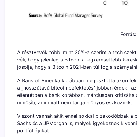
Forrás
A résztvevők több, mint 30%-a szerint a tech szek
véli, hogy jelenleg a Bitcoin a legkeresettebb ke
jósolja, hogy a Bitcoin 2021-ben túl fogja szárnyalni
A Bank of Amerika korábban megosztotta azon felm
a „hosszútávú bitcoin befektetés” jobban érdekli a
ellentétben a bank korábban, márciusban kritizálta 
minősíti, ami miatt nem tartja előnyös eszköznek.
Viszont vannak akik ennél sokkal bizakodóbbak a b
Sachs és a JPMorgan is, melyek igyekeznek kivenni r
portfóliójukat.