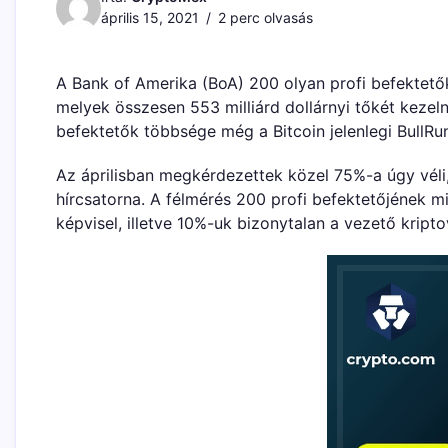
április 15, 2021
2 perc olvasás
A Bank of Amerika (BoA) 200 olyan profi befektet
melyek összesen 553 milliárd dollárnyi tőkét kezel
befektetők többsége még a Bitcoin jelenlegi BullRun
Az áprilisban megkérdezettek közel 75%-a úgy véli,
hírcsatorna. A félmérés 200 profi befektetőjének m
képvisel, illetve 10%-uk bizonytalan a vezető kriptov