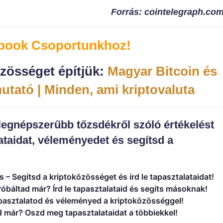
Forrás: cointelegraph.co
ebook Csoportunkhoz!
zösséget építjük:
Magyar Bitcoin és
mutató | Minden, ami kriptovaluta
 legnépszerűbb tőzsdékről szóló értékelést
taidat, véleményedet és segítsd a
s
– Segítsd a kriptoközösséget és írd le tapasztalataidat!
róbáltad már? Írd le tapasztalataid és segíts másoknak!
asztalatod és véleményed a kriptoközösséggel!
d már? Oszd meg tapasztalataidat a többiekkel!