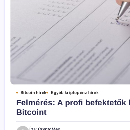
Bitcoin hírek
Egyéb kriptopénz hírek
Felmérés: A profi befektetők 
Bitcoint
Írta:
CryptoMex