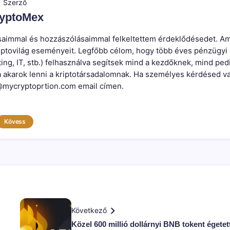
Szerző
yptoMex
írásaimmal és hozzászólásaimmal felkeltettem érdeklődésedet. Am
kriptovilág eseményeit. Legfőbb célom, hogy több éves pénzügyi
ting, IT, stb.) felhasználva segítsek mind a kezdőknek, mind ped
a akarok lenni a kriptotársadalomnak. Ha személyes kérdésed v
mycryptoprtion.com email címen.
Kövess
Következő
Közel 600 millió dollárnyi BNB tokent égetett