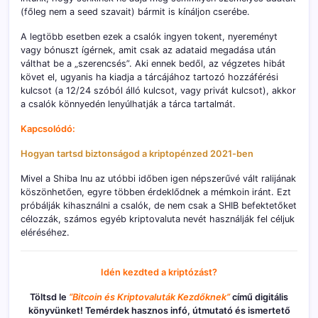
(főleg nem a seed szavait) bármit is kínáljon cserébe.
A legtöbb esetben ezek a csalók ingyen tokent, nyereményt
vagy bónuszt ígérnek, amit csak az adataid megadása után
válthat be a „szerencsés”. Aki ennek bedől, az végzetes hibát
követ el, ugyanis ha kiadja a tárcájához tartozó hozzáférési
kulcsot (a 12/24 szóból álló kulcsot, vagy privát kulcsot), akkor
a csalók könnyedén lenyúlhatják a tárca tartalmát.
Kapcsolódó:
Hogyan tartsd biztonságod a kriptopénzed 2021-ben
Mivel a Shiba Inu az utóbbi időben igen népszerűvé vált ralijának
köszönhetően, egyre többen érdeklődnek a mémkoin iránt. Ezt
próbálják kihasználni a csalók, de nem csak a SHIB befektetőket
célozzák, számos egyéb kriptovaluta nevét használják fel céljuk
eléréséhez.
Idén kezdted a kriptózást?
Töltsd le
“Bitcoin és Kriptovaluták Kezdőknek”
című digitális
könyvünket! Temérdek hasznos infó, útmutató és ismertető