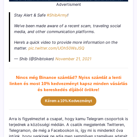
Advertisment
Stay Alert & Safe
#ShibArmy
!
We’ve been made aware of a recent scam, traveling social
media, and other communication platforms.
Here’s a quick video to provide more information on the
matter.
pic.twitter.com/UOh50WsJSQ
— Shib (@Shibtoken)
November 21, 2021
Nincs még Binance számlád? Nyiss számlát a lenti
linken és most 10% kedvezményt kapsz minden vásárlás
és kereskedés díjából örökre!
Kérem a 10% Kedvezményt
Arra is figyelmeztet a csapat, hogy kamu Telegram csoportok is
terjednek a közösségi médián. A csalók megjelentek Twitteren,
Telegramon, de még a Facebookon is, így mi is mindenkit óva
intünk, hogy senkinek ne adja meg semmilyen személyes adatait