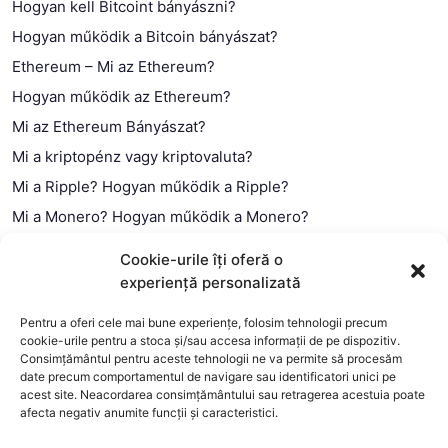
Hogyan kell Bitcoint bányászni?
Hogyan működik a Bitcoin bányászat?
Ethereum – Mi az Ethereum?
Hogyan működik az Ethereum?
Mi az Ethereum Bányászat?
Mi a kriptopénz vagy kriptovaluta?
Mi a Ripple? Hogyan működik a Ripple?
Mi a Monero? Hogyan működik a Monero?
Mi a Litecoin? – Hogyan működik a Litecoin?
Cookie-urile îți oferă o
Mi a blokklánc (technológia)?
experiență personalizată
Mi az okos szerződés?
Pentru a oferi cele mai bune experiențe, folosim tehnologii precum
cookie-urile pentru a stoca și/sau accesa informații de pe dispozitiv.
Consimțământul pentru aceste tehnologii ne va permite să procesăm
date precum comportamentul de navigare sau identificatori unici pe
acest site. Neacordarea consimțământului sau retragerea acestuia poate
afecta negativ anumite funcții și caracteristici.