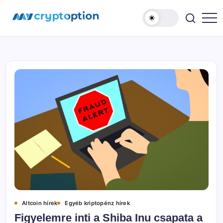
Ugrás
MyCryptOption
a
tartalomhoz
Kriptopénz
Hírek,
Váltás
és
Közösség!
Altcoin hírek
Egyéb kriptopénz hírek
Figyelemre inti a Shiba Inu csapata a