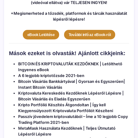
(videóval ellátva) vár TELJESEN INGYEN!
+Megismerheted a tőzsdék, platformok és tárcák használatát
lépésről lépésre!
eBook Letöltése
További infó az eBook-ról
Mások ezeket is olvasták!
Ajánlott cikkjeink:
BITCOIN ÉS KRIPTOVALUTÁK KEZDŐKNEK | Letölthető
Ingyenes eBook
A 6 legjobb kriptotőzsde 2021-ben
Bitcoin Vásárlás Bankkártyával | Gyorsan és Egyszerűen|
Instant Bitcoin Vásárlás
Kriptovaluta Kereskedés Kezdőknek Lépésről Lépésre |
Bitcoin Vásárlás és Eladás Egyszerűen
Kripto Portfólió Készítés Átgondoltan | Így kell
Kiegyensúlyozott Kriptovaluta Portfóliót Készíteni
Passzív jövedelem kriptovalutából – Íme a 10 legjobb Copy
Trading Platform 2021-ben
MetaMask Használata Kezdőknek | Teljes Útmutató
Lépésről Lépésre