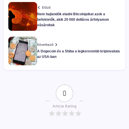
Előző
Nem hajlandók eladni Bitcoinjaikat azok a
befektetők, akik 20 000 dolláros árfolyamon
vásároltak
Következő
A Dogecoin és a Shiba a legkerestebb kriptovaluta
az USA-ban
0
Article Rating