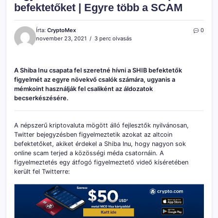
befektetőket | Egyre több a SCAM
Írta:
CryptoMex
0
november 23, 2021
3 perc olvasás
A Shiba Inu csapata fel szeretné hívni a SHIB befektetők
figyelmét az egyre növekvő csalók számára, ugyanis a
mémkoint használják fel csaliként az áldozatok
becserkészésére.
A népszerű kriptovaluta mögött álló fejlesztők nyilvánosan,
Twitter bejegyzésben figyelmeztetik azokat az altcoin
befektetőket, akiket érdekel a Shiba Inu, hogy nagyon sok
online scam terjed a közösségi méda csatornáin. A
figyelmeztetés egy átfogó figyelmeztető videő kíséretében
került fel Twitterre: