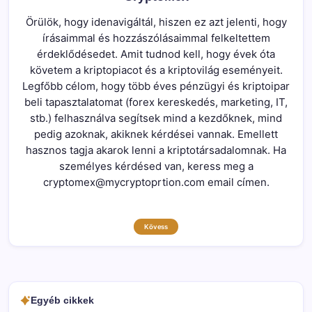
Örülök, hogy idenavigáltál, hiszen ez azt jelenti, hogy
írásaimmal és hozzászólásaimmal felkeltettem
érdeklődésedet. Amit tudnod kell, hogy évek óta
követem a kriptopiacot és a kriptovilág eseményeit.
Legfőbb célom, hogy több éves pénzügyi és kriptoipar
beli tapasztalatomat (forex kereskedés, marketing, IT,
stb.) felhasználva segítsek mind a kezdőknek, mind
pedig azoknak, akiknek kérdései vannak. Emellett
hasznos tagja akarok lenni a kriptotársadalomnak. Ha
személyes kérdésed van, keress meg a
cryptomex@mycryptoprtion.com email címen.
Kövess
Egyéb cikkek