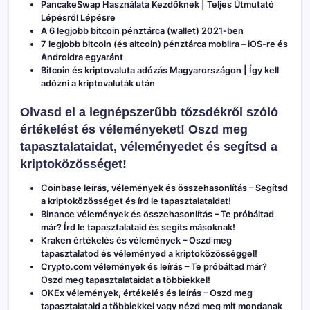
PancakeSwap Használata Kezdőknek | Teljes Útmutató
Lépésről Lépésre
A 6 legjobb bitcoin pénztárca (wallet) 2021-ben
7 legjobb bitcoin (és altcoin) pénztárca mobilra – iOS-re és
Androidra egyaránt
Bitcoin és kriptovaluta adózás Magyarországon | Így kell
adózni a kriptovaluták után
Olvasd el a legnépszerűbb tőzsdékről szóló
értékelést és véleményeket! Oszd meg
tapasztalataidat, véleményedet és segítsd a
kriptoközösséget!
Coinbase leírás, vélemények és összehasonlítás
– Segítsd
a kriptoközösséget és írd le tapasztalataidat!
Binance vélemények és összehasonlítás
– Te próbáltad
már? Írd le tapasztalataid és segíts másoknak!
Kraken értékelés és vélemények
– Oszd meg
tapasztalatod és véleményed a kriptoközösséggel!
Crypto.com vélemények és leírás
– Te próbáltad már?
Oszd meg tapasztalataidat a többiekkel!
OKEx vélemények, értékelés és leírás
– Oszd meg
tapasztalataid a többiekkel vagy nézd meg mit mondanak