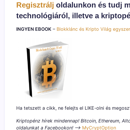
Regisztrálj
oldalunkon és tudj m
technológiáról, illetve a kriptop
INGYEN EBOOK
–
Blokklánc és Kripto Világ egysze
Ha tetszett a cikk, ne felejts el LIKE-olni és megosz
Kriptopénz hírek mindennap! Bitcoin, Ethereum, Altc
oldalunkat a Facebookon! –>
MyCryptOption