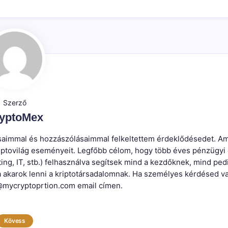
Szerző
yptoMex
írásaimmal és hozzászólásaimmal felkeltettem érdeklődésedet. Am
kriptovilág eseményeit. Legfőbb célom, hogy több éves pénzügyi
ting, IT, stb.) felhasználva segítsek mind a kezdőknek, mind ped
a akarok lenni a kriptotársadalomnak. Ha személyes kérdésed v
mycryptoprtion.com email címen.
Kövess