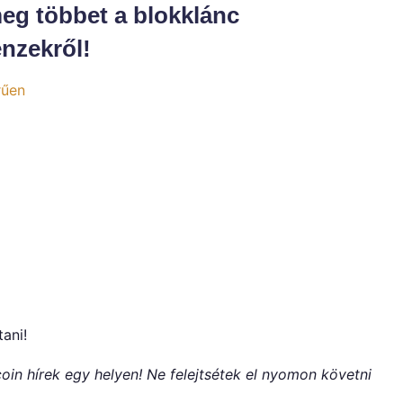
eg többet a blokklánc
énzekről!
rűen
tani!
oin hírek egy helyen! Ne felejtsétek el nyomon követni