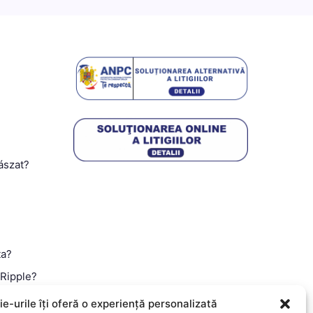
ászat?
ta?
 Ripple?
 a Monero?
e-urile îți oferă o experiență personalizată