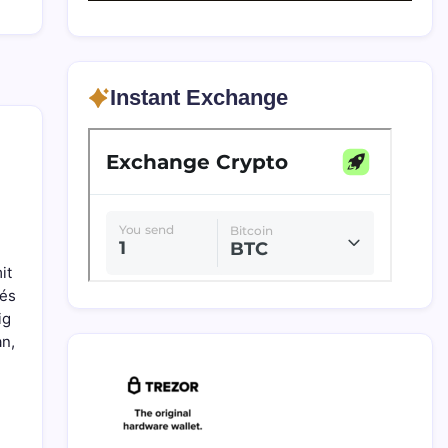
Instant Exchange
it
 és
ig
an,