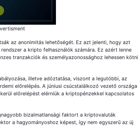
vertisment
tsák az anonimitás lehetőségét. Ez azt jelenti, hogy azt
 rendszer a kripto felhasználók számára. Ez azért lenne
énzes tranzakciók és személyazonossághoz lehessen kötni
ályozása, illetve adóztatása, viszont a legutóbbi, az
rdemi előrelépés. A júniusi csúcstalálkozó vezető országa
kerül előrelépést elérniük a kriptopénzekkel kapcsolatos
gnagyobb bizalmatlansági faktort a kriptovaluták
szektor a hagyományoshoz képest, így nem egyszerű az új