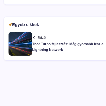
Egyéb cikkek
Előző
Thor Turbo fejlesztés: Még gyorsabb lesz a
Lightning Network