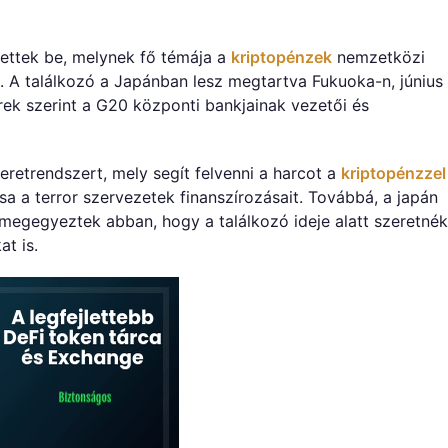
találkozó:
Kripto
AML
tettek be, melynek fő témája a
kriptopénzek
nemzetközi
és
 A találkozó a Japánban lesz megtartva Fukuoka-n, június
Anti-
hírek szerint a G20 központi bankjainak vezetői és
Terrorista
Finanszírozási
Szabályozás
bejegyzéshez
eretrendszert, mely segít felvenni a harcot a
kriptopénzzel
a a terror szervezetek finanszírozásait. Továbbá, a japán
 megegyeztek abban, hogy a találkozó ideje alatt szeretnék
t is.