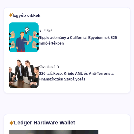
Egyéb cikkek
Előző
Ripple adomány a Californiai Egyetemnek $25
millió értékben
Következő
G20 találkozó: Kripto AML és Anti-Terrorista
Finanszírozási Szabályozás
Ledger Hardware Wallet