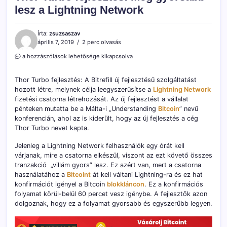
lesz a Lightning Network
Írta:
zsuzsaszav
április 7, 2019
2 perc olvasás
Thor
a hozzászólások lehetősége kikapcsolva
Turbo
fejlesztés:
Thor Turbo fejlesztés: A Bitrefill új fejlesztésű szolgáltatást
Még
hozott létre, melynek célja leegyszerűsítse a
Lightning Network
gyorsabb
fizetési csatorna létrehozását. Az új fejlesztést a vállalat
lesz
a
pénteken mutatta be a Málta-i „Understanding
Bitcoin
” nevű
Lightning
konferencián, ahol az is kiderült, hogy az új fejlesztés a cég
Network
Thor Turbo nevet kapta.
bejegyzéshez
Jelenleg a Lightning Network felhasználók egy órát kell
várjanak, mire a csatorna elkészül, viszont az ezt követő összes
tranzakció „villám gyors” lesz. Ez azért van, mert a csatorna
használatához a
Bitcoint
át kell váltani Lightning-ra és ez hat
konfirmációt igényel a Bitcoin
blokkláncon
. Ez a konfirmációs
folyamat körül-belül 60 percet vesz igénybe. A fejlesztők azon
dolgoznak, hogy ez a folyamat gyorsabb és egyszerűbb legyen.