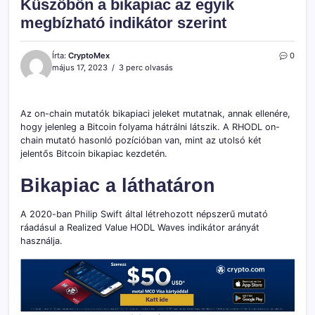
Küszöbön a bikapiac az egyik
megbízható indikátor szerint
Írta:
CryptoMex
0
május 17, 2023
3 perc olvasás
Az on-chain mutatók bikapiaci jeleket mutatnak, annak ellenére,
hogy jelenleg a Bitcoin folyama hátrálni látszik. A RHODL on-
chain mutató hasonló pozícióban van, mint az utolsó két
jelentős Bitcoin bikapiac kezdetén.
Bikapiac a láthatáron
A 2020-ban Philip Swift által létrehozott népszerű mutató
ráadásul a Realized Value HODL Waves indikátor arányát
használja.