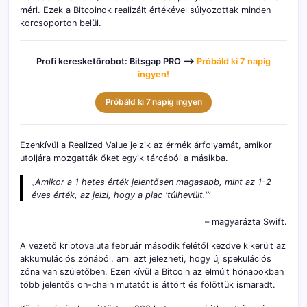
méri. Ezek a Bitcoinok realizált értékével súlyozottak minden
korcsoporton belül.
Profi keresketőrobot: Bitsgap PRO –>
Próbáld ki 7 napig
ingyen!
Próbáld ki 7 napig ingyen
Ezenkívül a Realized Value jelzik az érmék árfolyamát, amikor
utoljára mozgatták őket egyik tárcából a másikba.
„Amikor a 1 hetes érték jelentősen magasabb, mint az 1-2
éves érték, az jelzi, hogy a piac ‘túlhevült.'”
– magyarázta Swift.
A vezető kriptovaluta február második felétől kezdve kikerült az
akkumulációs zónából, ami azt jelezheti, hogy új spekulációs
zóna van születőben. Ezen kívül a Bitcoin az elmúlt hónapokban
több jelentős on-chain mutatót is áttört és fölöttük ismaradt.