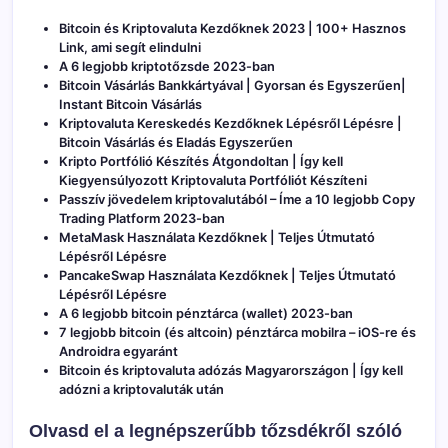
Bitcoin és Kriptovaluta Kezdőknek 2023 | 100+ Hasznos
Link, ami segít elindulni
A 6 legjobb kriptotőzsde 2023-ban
Bitcoin Vásárlás Bankkártyával | Gyorsan és Egyszerűen|
Instant Bitcoin Vásárlás
Kriptovaluta Kereskedés Kezdőknek Lépésről Lépésre |
Bitcoin Vásárlás és Eladás Egyszerűen
Kripto Portfólió Készítés Átgondoltan | Így kell
Kiegyensúlyozott Kriptovaluta Portfóliót Készíteni
Passzív jövedelem kriptovalutából – Íme a 10 legjobb Copy
Trading Platform 2023-ban
MetaMask Használata Kezdőknek | Teljes Útmutató
Lépésről Lépésre
PancakeSwap Használata Kezdőknek | Teljes Útmutató
Lépésről Lépésre
A 6 legjobb bitcoin pénztárca (wallet) 2023-ban
7 legjobb bitcoin (és altcoin) pénztárca mobilra – iOS-re és
Androidra egyaránt
Bitcoin és kriptovaluta adózás Magyarországon | Így kell
adózni a kriptovaluták után
Olvasd el a legnépszerűbb tőzsdékről szóló