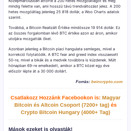
Középmárciusban áttörte a 200 hetes mozgóátlagot és még
mindig felette van, ami hosszú távú trendváltozást jelez. A 200
hetes mozgóátlag jelenleg 25 818 dollár, a Woo Charts adatok
szerint.
Továbbá, a Bitcoin Realizált Értéke mindössze 19 914 dollár. Ez
az összes forgalomban lévő BTC értéke azon az áron, amikor
utoljára mozgatták őket.
Azonban jelenleg a Bitcoin piaci hangulata semleges, mivel a
korrekció folytatódik. A BTC fear and greed index visszaesett
50-re, mivel a bikák és a medvék továbbra is küzdenek. Múlt
hónapban 69-re emelkedett, amikor a BTC közel egy éve
először lépte át a 30 000 dollárt.
Forrás:
beincrypto.com
Csatlakozz Hozzánk Facebookon is:
Magyar
Bitcoin és Altcoin Csoport (7200+ tag)
és
Crypto Bitcoin Hungary (4000+ Tag)
Mások ezeket is olvasták!