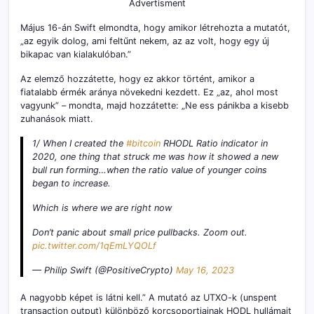
Advertisment
Május 16-án Swift elmondta, hogy amikor létrehozta a mutatót,
„az egyik dolog, ami feltűnt nekem, az az volt, hogy egy új
bikapac van kialakulóban.”
Az elemző hozzátette, hogy ez akkor történt, amikor a
fiatalabb érmék aránya növekedni kezdett. Ez „az, ahol most
vagyunk” – mondta, majd hozzátette: „Ne ess pánikba a kisebb
zuhanások miatt.
1/ When I created the
#bitcoin
RHODL Ratio indicator in
2020, one thing that struck me was how it showed a new
bull run forming…when the ratio value of younger coins
began to increase.
Which is where we are right now
Don’t panic about small price pullbacks. Zoom out.
pic.twitter.com/1qEmLYQOLf
— Philip Swift (@PositiveCrypto)
May 16, 2023
A nagyobb képet is látni kell.” A mutató az UTXO-k (unspent
transaction output) különböző korcsoportjainak HODL hullámait