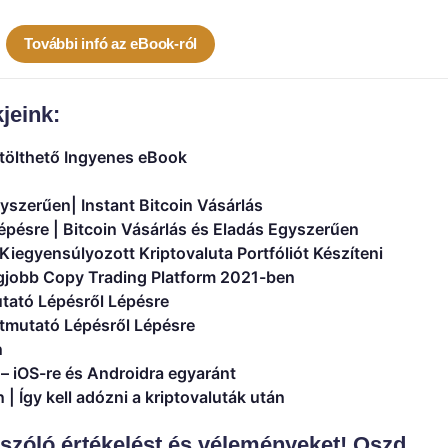
További infó az eBook-ról
kjeink:
ölthető Ingyenes eBook
yszerűen| Instant Bitcoin Vásárlás
pésre | Bitcoin Vásárlás és Eladás Egyszerűen
 Kiegyensúlyozott Kriptovaluta Portfóliót Készíteni
legjobb Copy Trading Platform 2021-ben
tató Lépésről Lépésre
tmutató Lépésről Lépésre
n
a – iOS-re és Androidra egyaránt
| Így kell adózni a kriptovaluták után
 szóló értékelést és véleményeket! Oszd