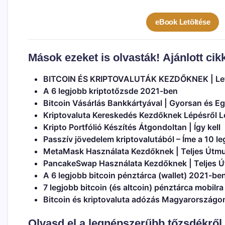
eBook Letöltése
Mások ezeket is olvasták!
Ajánlott cik
BITCOIN ÉS KRIPTOVALUTÁK KEZDŐKNEK | Let
A 6 legjobb kriptotőzsde 2021-ben
Bitcoin Vásárlás Bankkártyával | Gyorsan és Eg
Kriptovaluta Kereskedés Kezdőknek Lépésről Lé
Kripto Portfólió Készítés Átgondoltan | Így kell
Passzív jövedelem kriptovalutából – Íme a 10 
MetaMask Használata Kezdőknek | Teljes Útmu
PancakeSwap Használata Kezdőknek | Teljes Ú
A 6 legjobb bitcoin pénztárca (wallet) 2021-be
7 legjobb bitcoin (és altcoin) pénztárca mobilr
Bitcoin és kriptovaluta adózás Magyarországon 
Olvasd el a legnépszerűbb tőzsdékről