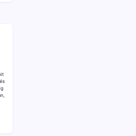
it
 és
ig
an,