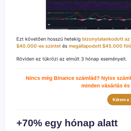
Ezt követően hosszú hetekig
bizonytalankodott az
$40.000-es szintet
és
megállapodott $45.000 föl
Röviden ez tükrözi az elmúlt 3 hónap eseményeit.
Nincs még Binance számlád? Nyiss számlá
minden vásárlás és 
Kérem a
+70% egy hónap alatt