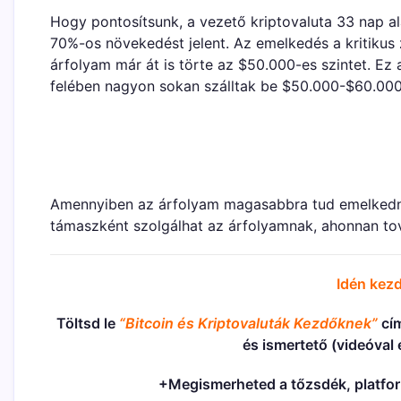
Hogy pontosítsunk, a vezető kriptovaluta 33 nap ala
70%-os növekedést jelent. Az emelkedés a kritikus 
árfolyam már át is törte az $50.000-es szintet. Ez 
felében nagyon sokan szálltak be $50.000-$60.000 
Amennyiben az árfolyam magasabbra tud emelkedni
támaszként szolgálhat az árfolyamnak, ahonnan tov
Idén kezd
Töltsd le
“Bitcoin és Kriptovaluták Kezdőknek”
cí
és ismertető (videóval
+Megismerheted a tőzsdék, platform