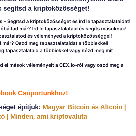
 segítsd a kriptoközösséget!
s
– Segítsd a kriptoközösséget és írd le tapasztalataidat!
róbáltad már? Írd le tapasztalataid és segíts másoknak!
asztalatod és véleményed a kriptoközösséggel!
d már? Oszd meg tapasztalataidat a többiekkel!
g tapasztalataid a többiekkel vagy nézd meg mit
d el mások véleményeit a CEX.io-ról vagy oszd meg a
ebook C
soportunkhoz!
éget építjük:
Magyar Bitcoin és Altcoin |
ó | Minden, ami kriptovaluta