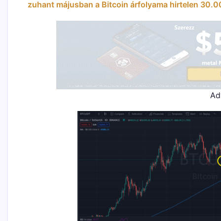
zuhant májusban a Bitcoin árfolyama hirtelen 30.00
Ad