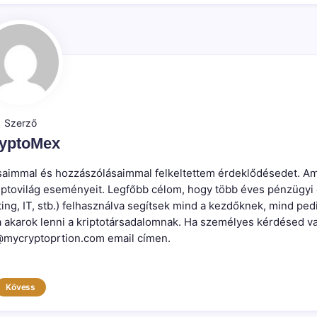
Szerző
yptoMex
írásaimmal és hozzászólásaimmal felkeltettem érdeklődésedet. Am
kriptovilág eseményeit. Legfőbb célom, hogy több éves pénzügyi
ting, IT, stb.) felhasználva segítsek mind a kezdőknek, mind ped
a akarok lenni a kriptotársadalomnak. Ha személyes kérdésed v
mycryptoprtion.com email címen.
Kövess