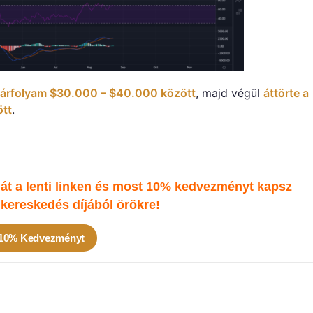
 árfolyam $30.000 – $40.000 között
, majd végül
áttörte a
ött
.
t a lenti linken és most 10% kedvezményt kapsz
kereskedés díjából örökre!
 10% Kedvezményt