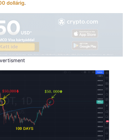
0 dollárig
.
vertisment