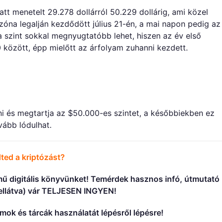
tt menetelt 29.278 dollárról 50.229 dollárig, ami közel
zóna legalján kezdődött július 21-én, a mai napon pedig az
a szint sokkal megnyugtatóbb lehet, hiszen az év első
között, épp mielőtt az árfolyam zuhanni kezdett.
 és megtartja az $50.000-es szintet, a későbbiekben ez
ább lódulhat.
ted a kriptózást?
mű digitális könyvünket! Temérdek hasznos infó, útmutató
 ellátva) vár TELJESEN INGYEN!
ok és tárcák használatát lépésről lépésre!