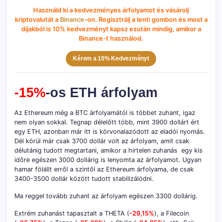
Használd ki a kedvezményes árfolyamot és vásárolj
kriptovalutát a
Binance
-on. Regisztrálj a lenti gombon és most a
díjakból is 10% kedvezményt kapsz ezután mindig, amikor a
Binance-t használod.
Kérem a 10% Kedvezményt
-15%
-os ETH árfolyam
Az Ethereum még a BTC árfolyamától is többet zuhant, igaz
nem olyan sokkal. Tegnap délelőtt több, mint 3900 dollárt ért
egy ETH, azonban már itt is körvonalazódott az eladói nyomás.
Dél körül már csak 3700 dollár volt az árfolyam, amit csak
délutánig tudott megtartani, amikor a hirtelen zuhanás egy kis
időre egészen 3000 dollárig is lenyomta az árfolyamot. Ugyan
hamar fölállt erről a szintől az Ethereum árfolyama, de csak
3400-3500 dollár között tudott stabilizálódni.
Ma reggel tovább zuhant az árfolyam egészen 3300 dollárig.
Extrém zuhanást tapasztalt a THETA (
-29,15%
), a Filecoin