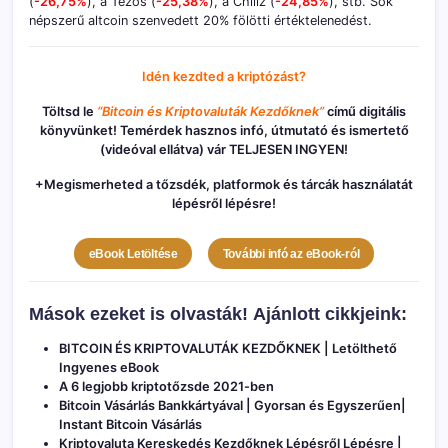
(
-26,75%
), a Tezos (
-25,38%
), a Chiliz (
-24,85%
), stb. Sok
népszerű altcoin szenvedett 20% fölötti értéktelenedést.
Idén kezdted a kriptózást?
Töltsd le
“Bitcoin és Kriptovaluták Kezdőknek”
című digitális
könyvünket! Temérdek hasznos infó, útmutató és ismertető
(videóval ellátva) vár TELJESEN INGYEN!
+Megismerheted a tőzsdék, platformok és tárcák használatát
lépésről lépésre!
eBook Letöltése
További infó az eBook-ról
Mások ezeket is olvasták!
Ajánlott cikkjeink:
BITCOIN ÉS KRIPTOVALUTÁK KEZDŐKNEK | Letölthető
Ingyenes eBook
A 6 legjobb kriptotőzsde 2021-ben
Bitcoin Vásárlás Bankkártyával | Gyorsan és Egyszerűen|
Instant Bitcoin Vásárlás
Kriptovaluta Kereskedés Kezdőknek Lépésről Lépésre |