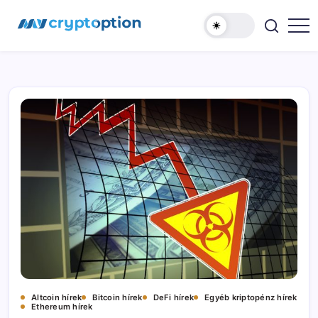
Ugrás
MyCryptOption
a
tartalomhoz
Kriptopénz
Hírek,
Váltás
és
Közösség!
Altcoin hírek
Bitcoin hírek
DeFi hírek
Egyéb kriptopénz hírek
Ethereum hírek