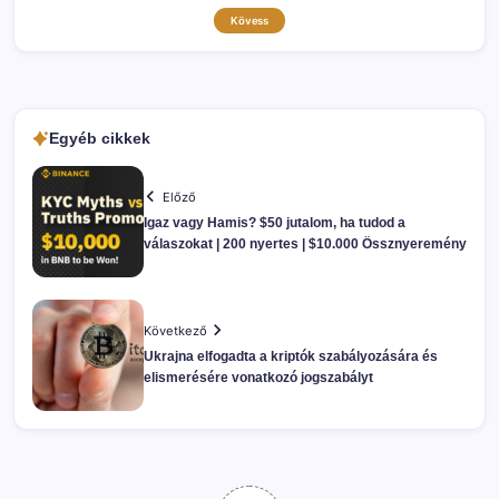
Kövess
Egyéb cikkek
Előző
Igaz vagy Hamis? $50 jutalom, ha tudod a
válaszokat | 200 nyertes | $10.000 Össznyeremény
Következő
Ukrajna elfogadta a kriptók szabályozására és
elismerésére vonatkozó jogszabályt