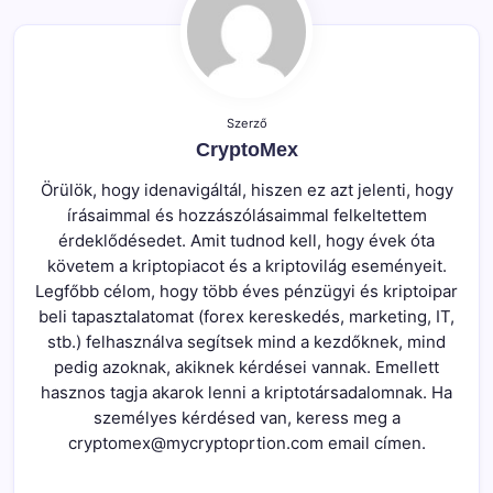
Szerző
CryptoMex
Örülök, hogy idenavigáltál, hiszen ez azt jelenti, hogy
írásaimmal és hozzászólásaimmal felkeltettem
érdeklődésedet. Amit tudnod kell, hogy évek óta
követem a kriptopiacot és a kriptovilág eseményeit.
Legfőbb célom, hogy több éves pénzügyi és kriptoipar
beli tapasztalatomat (forex kereskedés, marketing, IT,
stb.) felhasználva segítsek mind a kezdőknek, mind
pedig azoknak, akiknek kérdései vannak. Emellett
hasznos tagja akarok lenni a kriptotársadalomnak. Ha
személyes kérdésed van, keress meg a
cryptomex@mycryptoprtion.com email címen.