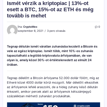
Ismét vérzik a kriptopiac | 13%-ot
esett a BTC, 15%-ot az ETH és még
tovább is mehet
Írta:
CryptoMex
0
szeptember 8, 2021
3 perc olvasás
Tegnap délután ismét váratlan zuhanásba kezdett a Bitcoin és
vele az egész kriptopiac. Ismét több, mint 10%-os zuhanás
tapasztalható a legtöbb kriptovaluta árfolyamában, de van
olyan is, amely közel 30%-ot értéktelenedett az elmúlt 24
órában.
Tegnap délelőtt a Bitcoin árfolyama 52.000 dollár fölött, míg az
Etheré közel 4000 dollár körül mozgott. Már délelőtt elkezdtek
az árfolyamok lefelé araszolni, de a hideg zuhany késő délután
érkezett, amikor percek alatt az árfolyamok kétszámjegyű
százalékban mérhető zuhanást produkáltak.