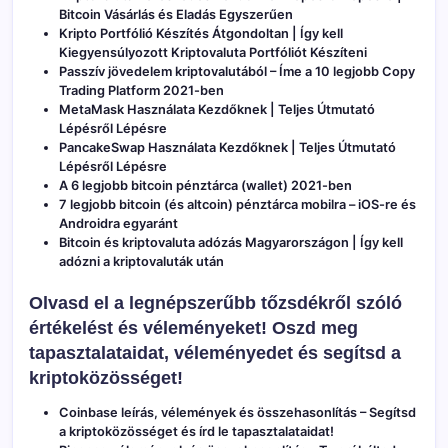
Bitcoin Vásárlás és Eladás Egyszerűen
Kripto Portfólió Készítés Átgondoltan | Így kell
Kiegyensúlyozott Kriptovaluta Portfóliót Készíteni
Passzív jövedelem kriptovalutából – Íme a 10 legjobb Copy
Trading Platform 2021-ben
MetaMask Használata Kezdőknek | Teljes Útmutató
Lépésről Lépésre
PancakeSwap Használata Kezdőknek | Teljes Útmutató
Lépésről Lépésre
A 6 legjobb bitcoin pénztárca (wallet) 2021-ben
7 legjobb bitcoin (és altcoin) pénztárca mobilra – iOS-re és
Androidra egyaránt
Bitcoin és kriptovaluta adózás Magyarországon | Így kell
adózni a kriptovaluták után
Olvasd el a legnépszerűbb tőzsdékről szóló
értékelést és véleményeket! Oszd meg
tapasztalataidat, véleményedet és segítsd a
kriptoközösséget!
Coinbase leírás, vélemények és összehasonlítás
– Segítsd
a kriptoközösséget és írd le tapasztalataidat!