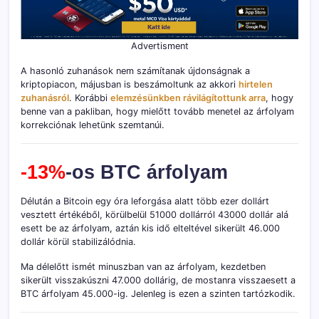
Advertisment
A hasonló zuhanások nem számítanak újdonságnak a
kriptopiacon, májusban is beszámoltunk az akkori
hirtelen
zuhanásról
. Korábbi
elemzésünkben rávilágítottunk arra
, hogy
benne van a pakliban, hogy mielőtt tovább menetel az árfolyam
korrekciónak lehetünk szemtanúi.
-13%
-os BTC árfolyam
Délután a Bitcoin egy óra leforgása alatt több ezer dollárt
vesztett értékéből, körülbelül 51000 dollárról 43000 dollár alá
esett be az árfolyam, aztán kis idő elteltével sikerült 46.000
dollár körül stabilizálódnia.
Ma délelőtt ismét minuszban van az árfolyam, kezdetben
sikerült visszakúszni 47.000 dollárig, de mostanra visszaesett a
BTC árfolyam 45.000-ig. Jelenleg is ezen a szinten tartózkodik.