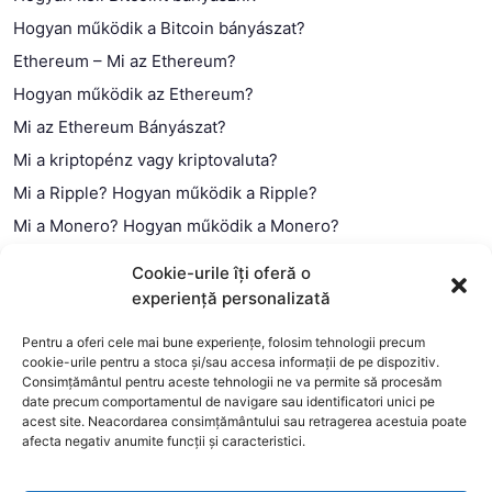
Hogyan működik a Bitcoin bányászat?
Ethereum – Mi az Ethereum?
Hogyan működik az Ethereum?
Mi az Ethereum Bányászat?
Mi a kriptopénz vagy kriptovaluta?
Mi a Ripple? Hogyan működik a Ripple?
Mi a Monero? Hogyan működik a Monero?
Mi a Litecoin? – Hogyan működik a Litecoin?
Cookie-urile îți oferă o
Mi a blokklánc (technológia)?
experiență personalizată
Mi az okos szerződés?
Pentru a oferi cele mai bune experiențe, folosim tehnologii precum
cookie-urile pentru a stoca și/sau accesa informații de pe dispozitiv.
Consimțământul pentru aceste tehnologii ne va permite să procesăm
date precum comportamentul de navigare sau identificatori unici pe
acest site. Neacordarea consimțământului sau retragerea acestuia poate
afecta negativ anumite funcții și caracteristici.