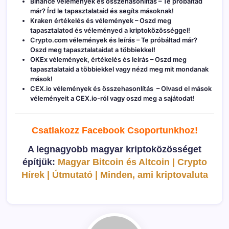
Binance vélemények és összehasonlítás
– Te próbáltad
már? Írd le tapasztalataid és segíts másoknak!
Kraken értékelés és vélemények
– Oszd meg
tapasztalatod és véleményed a kriptoközösséggel!
Crypto.com vélemények és leírás
– Te próbáltad már?
Oszd meg tapasztalataidat a többiekkel!
OKEx vélemények, értékelés és leírás
– Oszd meg
tapasztalataid a többiekkel vagy nézd meg mit mondanak
mások!
CEX.io vélemények és összehasonlítás
– Olvasd el mások
véleményeit a CEX.io-ról vagy oszd meg a sajátodat!
Csatlakozz Facebook C
soportunkhoz!
A legnagyobb magyar kriptoközösséget
építjük:
Magyar Bitcoin és Altcoin | Crypto
Hírek | Útmutató | Minden, ami kriptovaluta