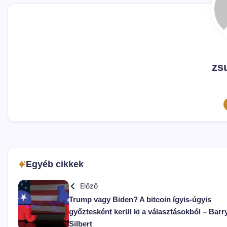
zs
Egyéb cikkek
Előző
Trump vagy Biden? A bitcoin ígyis-úgyis
győztesként kerül ki a választásokból – Barr
Silbert