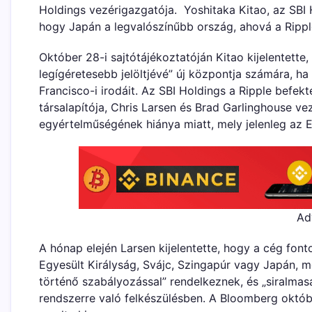
Holdings vezérigazgatója. Yoshitaka Kitao, az SBI
hogy Japán a legvalószínűbb ország, ahová a Ripple
Október 28-i sajtótájékoztatóján Kitao kijelentette,
legígéretesebb jelöltjévé” új központja számára, ha
Francisco-i irodáit. Az SBI Holdings a Ripple befekt
társalapítója, Chris Larsen és Brad Garlinghouse ve
egyértelműségének hiánya miatt, mely jelenleg az 
Ad
A hónap elején Larsen kijelentette, hogy a cég font
Egyesült Királyság, Svájc, Szingapúr vagy Japán, 
történő szabályozással” rendelkeznek, és „siralmas
rendszerre való felkészülésben. A Bloomberg októbe