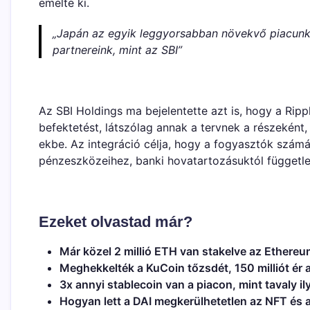
emelte ki.
„Japán az egyik leggyorsabban növekvő piacunk,
partnereink, mint az SBI”
Az SBI Holdings ma bejelentette azt is, hogy a Rip
befektetést, látszólag annak a tervnek a részeként,
ekbe. Az integráció célja, hogy a fogyasztók szám
pénzeszközeihez, banki hovatartozásuktól függetle
Ezeket olvastad már?
Már közel 2 millió ETH van stakelve az Ethere
Meghekkelték a KuCoin tőzsdét, 150 milliót ér
3x annyi stablecoin van a piacon, mint tavaly i
Hogyan lett a DAI megkerülhetetlen az NFT és a