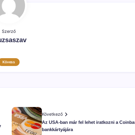
Szerző
uzsaszav
Kövess
Következő
Az USA-ban már fel lehet iratkozni a Coinba
y
bankkártyájára