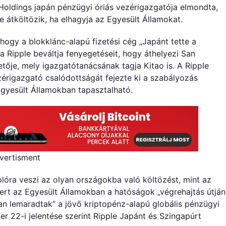
 Holdings japán pénzügyi óriás vezérigazgatója elmondta,
 átköltözik, ha elhagyja az Egyesült Államokat.
 hogy a blokklánc-alapú fizetési cég „Japánt tette a
 a Ripple beváltja fenyegetéseit, hogy áthelyezi San
etője, mely igazgatótanácsának tagja Kitao is. A Ripple
zérigazgató csalódottságát fejezte ki a szabályozás
Egyesült Államokban tapasztalható.
vertisment
olóra veszi az olyan országokba való költözést, mint az
mert az Egyesült Államokban a hatóságok „végrehajtás útján
an lemaradtak” a jövő kriptopénz-alapú globális pénzügyi
r 22-i jelentése szerint Ripple Japánt és Szingapúrt