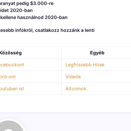
 aranyat pedig $3.000-re
eidet 2020-ban
t kellene használnod 2020-ban
kesebb infókról, csatlakozz hoz
zánk a lenti
Közösség
Egyéb
Facebookon!
Legfrissebb Hírek
ord-on!
Videók
utuben is!
Altcoinok