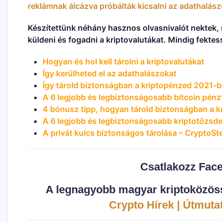
reklámnak álcázva próbálták kicsalni az adathalász
Készítettünk néhány hasznos olvasnivalót nektek, 
küldeni és fogadni a kriptovalutákat. Mindig fekte
Hogyan és hol kell tárolni a kriptovalutákat
Így kerülheted el az adathalászokat
Így tárold biztonságban a kriptopénzed 2021-
A 6 legjobb és legbiztonságosabb bitcoin pén
4 bónusz tipp, hogyan tárold biztonságban a kr
A 6 legjobb és legbiztonságosabb kriptotőzsd
A privát kulcs biztonságos tárolása – CryptoSt
Csatlakozz Fac
A legnagyobb magyar kriptoközöss
Crypto Hírek | Útmutat