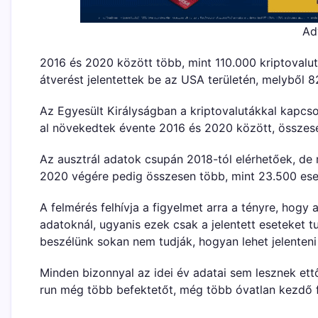
Ad
2016 és 2020 között több, mint 110.000 kriptoval
átverést jelentettek be az USA területén, melyből 82
Az Egyesült Királyságban a kriptovalutákkal kapc
al növekedtek évente 2016 és 2020 között, összese
Az ausztrál adatok csupán 2018-tól elérhetőek, de 
2020 végére pedig összesen több, mint 23.500 eset
A felmérés felhívja a figyelmet arra a tényre, hog
adatoknál, ugyanis ezek csak a jelentett eseteket tu
beszélünk sokan nem tudják, hogyan lehet jelenteni 
Minden bizonnyal az idei év adatai sem lesznek ett
run még több befektetőt, még több óvatlan kezdő f