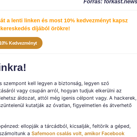
Forrás: forkast.new
t a lenti linken és most 10% kedvezményt kapsz
kereskedés díjából örökre!
 10% Kedvezményt
inkra!
 szempont kell legyen a biztonság, legyen szó
ásáról vagy csupán arról, hogyan tudjuk elkerülni az
lehetsz áldozat, attól még igenis célpont vagy. A hackerek,
szüntelenül kutatják az óvatlan, figyelmetlen és átverhető
énzed: ellopják a tárcádból, kicsalják, feltörik a géped,
eszámoltunk a
Safemoon csalás volt, amikor Facebook