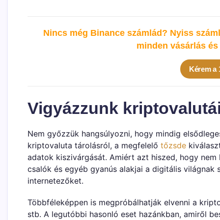
Nincs még Binance számlád? Nyiss számlá
minden vásárlás és 
Kérem a
Vigyázzunk kriptovalutá
Nem győzzük hangsúlyozni, hogy mindig elsődleges
kriptovaluta tárolásról, a megfelelő
tőzsde
kiválaszt
adatok kiszivárgását. Amiért azt hiszed, hogy nem 
csalók és egyéb gyanús alakjai a digitális világnak 
internetezőket.
Többféleképpen is megpróbálhatják elvenni a kriptop
stb. A legutóbbi hasonló eset hazánkban, amiről b