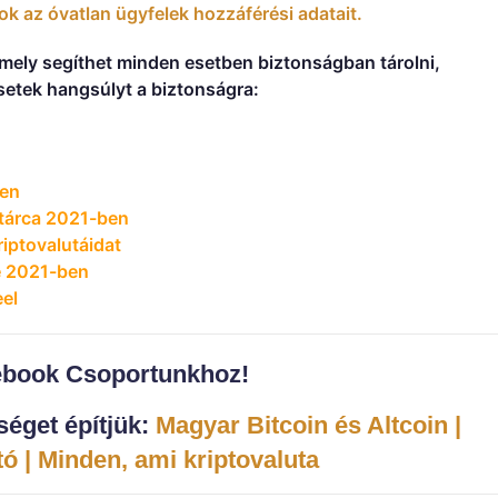
ok az óvatlan ügyfelek hozzáférési adatait.
mely segíthet minden esetben biztonságban tárolni,
ssetek hangsúlyt a biztonságra:
ben
ztárca 2021-ben
iptovalutáidat
e 2021-ben
eel
ebook C
soportunkhoz!
éget építjük:
Magyar Bitcoin és Altcoin |
ó | Minden, ami kriptovaluta