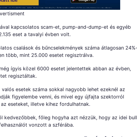
vertisment
utával kapcsolatos scam-et, pump-and-dump-et és egyéb
.135 eset a tavalyi évben volt.
solatos csalások és bűncselekmények száma átlagosan 24%
n több, mint 25.000 esetet regisztrálva.
még ígyis közel 6000 esetet jelentettek abban az évben,
et regisztáltak.
y a valós esetek száma sokkal nagyobb lehet ezeknél az
dják figyelembe venni, és mivel egy újfajta szektorról
az eseteket, illetve kihez fordulhatnak.
ől kedvezőbbek, főleg hogyha azt nézzük, hogy az idei bull
elhasználót vonzott a szférába.