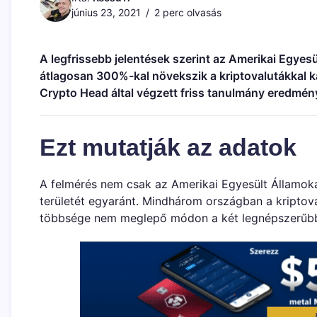
június 23, 2021
2 perc olvasás
A legfrissebb jelentések szerint az Amerikai Egye
átlagosan 300%-kal növekszik a kriptovalutákkal 
Crypto Head által végzett friss tanulmány eredmén
Ezt mutatják az adatok
A felmérés nem csak az Amerikai Egyesült Államokat
területét egyaránt. Mindhárom országban a kripto
többsége nem meglepő módon a két legnépszerűbb