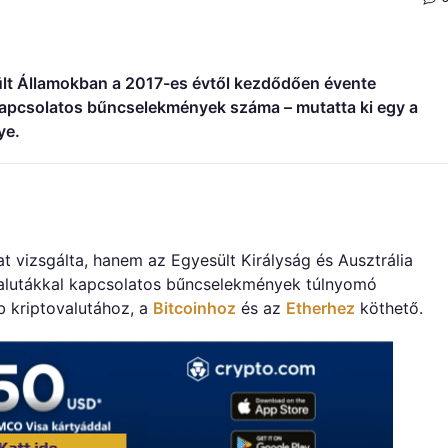
sült Államokban a 2017-es évtől kezdődően évente
kapcsolatos bűncselekmények száma – mutatta ki egy a
ye.
 vizsgálta, hanem az Egyesült Királyság és Ausztrália
valutákkal kapcsolatos bűncselekmények túlnyomó
 kriptovalutához, a
Bitcoinhoz
és az
Etherhez
köthető.