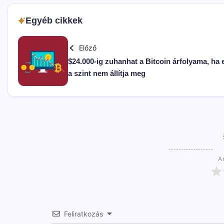
Egyéb cikkek
Előző
$24.000-ig zuhanhat a Bitcoin árfolyama, ha 
a szint nem állítja meg
Ar
Feliratkozás