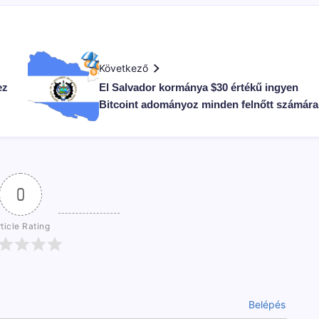
Következő
ez
El Salvador kormánya $30 értékű ingyen
Bitcoint adományoz minden felnőtt számára
0
ticle Rating
Belépés