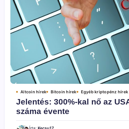
Altcoin hírek
Bitcoin hírek
Egyéb kriptopénz hírek
Jelentés: 300%-kal nő az US
száma évente
Írta:
Kecsu17