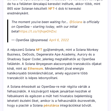
de ha a felületen láncalapú keresést indítunk, akkor több, mint
865 ezer Solanan készített
NFT
-t dob ki keresési
eredményként.
The moment you’ve been waiting for…
@Solana
is officially
on OpenSea – starting today, with our initial
beta!
https://t.co/VjhqeGHZxc
— OpenSea (@opensea)
April 6, 2022
A népszerű Solana
NFT
gyűjtemények, mint a Solana Monkey
Business, DeGods, Degenerate Ape Academy, Aurory és a
Shadowy Super Coder, jelenleg megtalálhatók az OpenSea
felületén. A Solana lényegesen alacsonyabb tranzakciós díjakat
kínál, mint az
Ethereum
. Mindemellett jóval energia
hatékonyabb blokklánchálózat, amely egyszerre több
tranzakciót is képes lebonyolítani.
A Solana érkezését az OpenSea-re már régóta várták a
felhasználók. A kiszivárgott képek januárban kezdtek el
felbukkanni és egészen a múlt heti hivatalos bejelentésig
lehetett észlelni őket, amikor is a felhasználók észrevették,
hogy a piactér a Solana
pénztárca
integrációkkal bővült.