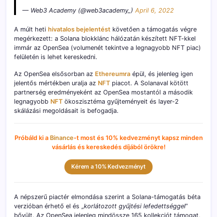
— Web3 Academy (@web3academy_)
April 6, 2022
A múlt heti
hivatalos bejelentést
követően a támogatás végre
megérkezett: a Solana blokklánc hálózatán készített NFT-kkel
immár az OpenSea (volumenét tekintve a legnagyobb NFT piac)
felületén is lehet kereskedni.
Az OpenSea elsősorban az
Ethereumra
épül, és jelenleg igen
jelentős mértékben uralja az
NFT
piacot. A Solanaval kötött
partnerség eredményeként az OpenSea mostantól a második
legnagyobb
NFT
ökoszisztéma gyűjteményeit és layer-2
skálázási megoldásait is befogadja.
Próbáld ki a
Binance
-t most és 10% kedvezményt kapsz minden
vásárlás és kereskedés díjából örökre!
Kérem a 10% Kedvezményt
A népszerű piactér elmondása szerint a Solana-támogatás béta
verzióban érhető el és „
korlátozott gyűjtési lefedettséggel
”
bővült. Az OpenSea jelenleg mindössze 165 kollekciót támogat,