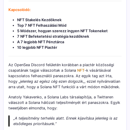
Kapcsolódó:
NFT Stakelés Kezdőknek
Top 7 NFT Felhaszálási Mód
5 Módszer, hogyan szerezz ingyen NFT Tokeneket
7 NFT Befeketetési stratégia kezdőknek
A
7 legjobb NFT Pénztárca
10 legjobb NFT Piactér
Az OpenSea Discord felületén korábban a piactér közösségi
csapatának tagjai válaszoltak a Solana
NFT
-k vásárlásával
kapcsolatos felhasználói panaszokra. Az egyik tag azt írta,
hogy „
jelenleg az egész cég ezen dolgozik
„, ezzel nyilvánvalóan
arra utalt, hogy a Solana NFT funkciói a várt módon működnek.
Anatoly Yakavenko, a Solana Labs társalapítója, a Twitteren
válaszolt a Solana hálózati teljesítményét ért panaszokra. Egyik
tweetjében elmondta, hogy:
„A teljesítmény terhelés alatt. Ennek kijavítása jelenleg is az
elsődleges prioritásunk.”