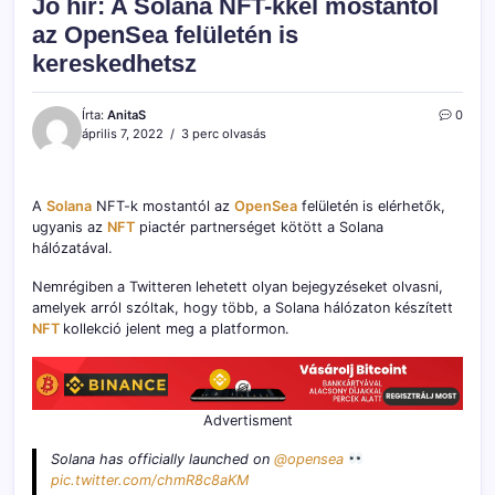
Jó hír: A Solana NFT-kkel mostantól
az OpenSea felületén is
kereskedhetsz
Írta:
AnitaS
0
április 7, 2022
3 perc olvasás
A
Solana
NFT-k mostantól az
OpenSea
felületén is elérhetők,
ugyanis az
NFT
piactér partnerséget kötött a Solana
hálózatával.
Nemrégiben a Twitteren lehetett olyan bejegyzéseket olvasni,
amelyek arról szóltak, hogy több, a Solana hálózaton készített
NFT
kollekció jelent meg a platformon.
Advertisment
Solana has officially launched on
@opensea
pic.twitter.com/chmR8c8aKM