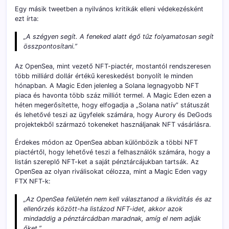
Egy másik tweetben a nyilvános kritikák elleni védekezésként
ezt írta:
„A szégyen segít. A feneked alatt égő tűz folyamatosan segít
összpontosítani.”
Az OpenSea, mint vezető NFT-piactér, mostantól rendszeresen
több milliárd dollár értékű kereskedést bonyolít le minden
hónapban. A Magic Eden jelenleg a Solana legnagyobb NFT
piaca és havonta több száz milliót termel. A Magic Eden ezen a
héten megerősítette, hogy elfogadja a „Solana natív” státuszát
és lehetővé teszi az ügyfelek számára, hogy Aurory és DeGods
projektekből származó tokeneket használjanak NFT vásárlásra.
Érdekes módon az OpenSea abban különbözik a többi NFT
piactértől, hogy lehetővé teszi a felhasználók számára, hogy a
listán szereplő NFT-ket a saját pénztárcájukban tartsák. Az
OpenSea az olyan riválisokat célozza, mint a Magic Eden vagy
FTX NFT-k:
„Az OpenSea felületén nem kell választanod a likviditás és az
ellenőrzés között-ha listázod NFT-idet, akkor azok
mindaddig a pénztárcádban maradnak, amíg el nem adják
őket.”