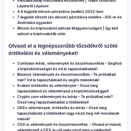
PancakeSwap Használata Kezdőknek | Teljes Útmutató
Lépésről Lépésre
A 6 legjobb bitcoin pénztárca (wallet) 2022-ben
7 legjobb bitcoin (és altcoin) pénztárca mobilra – iOS-re és
Androidra egyaránt
Bitcoin és kriptovaluta adózás Magyarországon | Így kell
adózni a kriptovaluták után
Olvasd el a legnépszerűbb tőzsdékről szóló
értékelést és véleményeket!
Coinbase leírás, vélemények és összehasonlítás
– Segítsd
a kriptoközösséget és írd le tapasztalataidat!
Binance vélemények és összehasonlítás
– Te próbáltad
már? Írd le tapasztalataid és segíts másoknak!
Kraken értékelés és vélemények
– Oszd meg
tapasztalatod és véleményed a kriptoközösséggel!
Crypto.com vélemények és leírás
– Te próbáltad már?
Oszd meg tapasztalataidat a többiekkel!
OKEx vélemények, értékelés és leírás
– Oszd meg
tapasztalataid a többiekkel vagy nézd meg mit mondanak
mások!
CEX.io vélemények és összehasonlítás
– Olvasd el mások
véleményeit a CEX.io-ról vagy oszd meg a sajátodat!