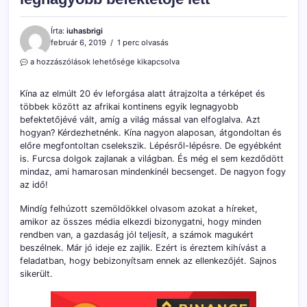
Írta:
iuhasbrigi
február 6, 2019
1 perc olvasás
Kína
a hozzászólások lehetősége kikapcsolva
az
afrikai
Kína az elmúlt 20 év leforgása alatt átrajzolta a térképet és
kontinens
többek között az afrikai kontinens egyik legnagyobb
egyik
befektetőjévé vált, amíg a világ mással van elfoglalva. Azt
legnagyobb
befektetője
hogyan? Kérdezhetnénk. Kína nagyon alaposan, átgondoltan és
lett
előre megfontoltan cselekszik. Lépésről-lépésre. De egyébként
bejegyzéshez
is. Furcsa dolgok zajlanak a világban. És még el sem kezdődött
mindaz, ami hamarosan mindenkinél becsenget. De nagyon fogy
az idő!
Mindíg felhúzott szemöldökkel olvasom azokat a híreket,
amikor az összes média elkezdi bizonygatni, hogy minden
rendben van, a gazdaság jól teljesít, a számok magukért
beszélnek. Már jó ideje ez zajlik. Ezért is éreztem kihívást a
feladatban, hogy bebizonyítsam ennek az ellenkezőjét. Sajnos
sikerült.