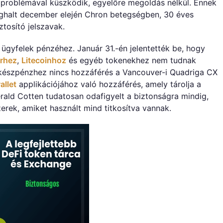
 problémával küszködik, egyelőre megoldás nélkül. Ennek
ghalt december elején Chron betegségben, 30 éves
tosító jelszavak.
 ügyfelek pénzéhez. Január 31.-én jelentették be, hogy
rhez
,
Litecoinhoz
és egyéb tokenekhez nem tudnak
i készpénzhez nincs hozzáférés a Vancouver-i Quadriga CX
allet
applikációjához való hozzáférés, amely tárolja a
erald Cotten tudatosan odafigyelt a biztonságra mindig,
erek, amiket használt mind titkosítva vannak.