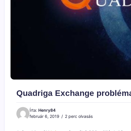
Quadriga Exchange problém
Írta:
Henry84
február 6, 2019
2 perc olvasás