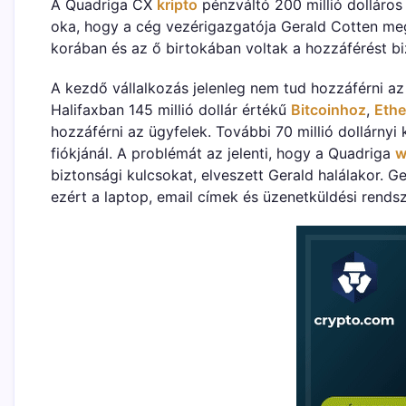
A Quadriga CX
kripto
pénzváltó 200 millió dolláros
oka, hogy a cég vezérigazgatója Gerald Cotten me
korában és az ő birtokában voltak a hozzáférést biz
A kezdő vállalkozás jelenleg nem tud hozzáférni az
Halifaxban 145 millió dollár értékű
Bitcoinhoz
,
Ethe
hozzáférni az ügyfelek. További 70 millió dollárny
fiókjánál. A problémát az jelenti, hogy a Quadriga
w
biztonsági kulcsokat, elveszett Gerald halálakor. G
ezért a laptop, email címek és üzenetküldési rendsz