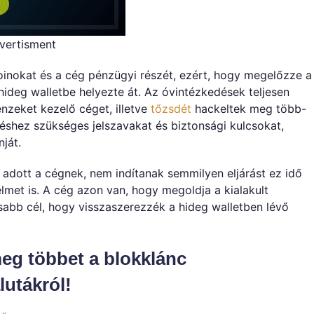
vertisment
koinokat és a cég pénzügyi részét, ezért, hogy megelőzze a
ideg walletbe helyezte át. Az óvintézkedések teljesen
nzeket kezelő céget, illetve
tőzsdét
hackeltek meg több-
réshez szükséges jelszavakat és biztonsági kulcsokat,
nját.
 adott a cégnek, nem indítanak semmilyen eljárást ez idő
elmet is. A cég azon van, hogy megoldja a kialakult
osabb cél, hogy visszaszerezzék a hideg walletben lévő
eg többet a blokklánc
lutákról!