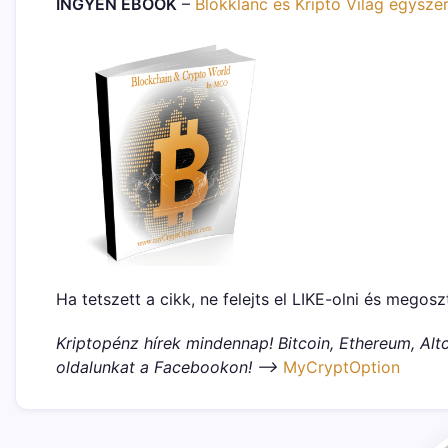
INGYEN EBOOK
–
Blokklánc és Kripto Világ egysze
Ha tetszett a cikk, ne felejts el LIKE-olni és megosz
Kriptopénz hírek mindennap! Bitcoin, Ethereum, Altc
oldalunkat a Facebookon! –>
MyCryptOption