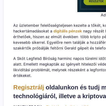
Ad
Az üzletember felelősségteljesen kezelte a tőkét, 
hackertámadásokat a
digitális pénzek
nagy részét h
érthetőek, hiszen az elmúlt években több kripto pé
kevesebb sikerrel. Egyelőre nem találják a hozzáfé
szakértők próbálják feltörni Gerald gépeit és telefo
A Skót Legfelső Bíróság harminc napos türelmi időt
alatt. Emellett megkapták az igényelt hitelezői véd
likviditási problémát, melynek részeként a legfont
értékeket.
Regisztrálj
oldalunkon és tudj m
technológiáról, illetve a kriptova