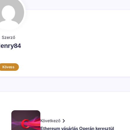
Szerző
enry84
Kövess
Következő
Ethereum vásárlás Operán keresztül