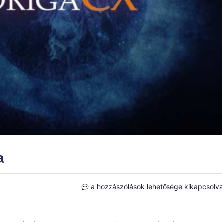
a
Quadriga
a hozzászólások lehetősége kikapcsolv
Exchange
probléma
bejegyzéshez