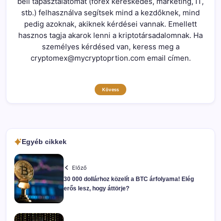
beli tapasztalatomat (forex kereskedés, marketing, IT,
stb.) felhasználva segítsek mind a kezdőknek, mind
pedig azoknak, akiknek kérdései vannak. Emellett
hasznos tagja akarok lenni a kriptotársadalomnak. Ha
személyes kérdésed van, keress meg a
cryptomex@mycryptoprtion.com email címen.
Kövess
Egyéb cikkek
Előző
30 000 dollárhoz közelít a BTC árfolyama! Elég
erős lesz, hogy áttörje?