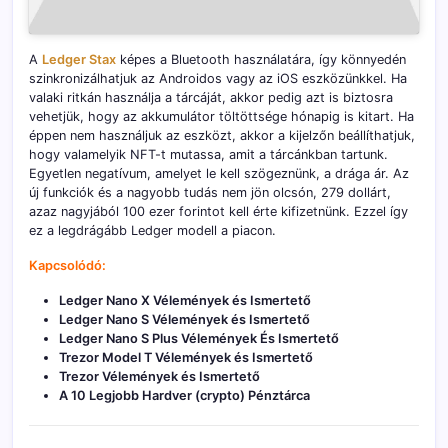
A
Ledger Stax
képes a Bluetooth használatára, így könnyedén
szinkronizálhatjuk az Androidos vagy az iOS eszközünkkel. Ha
valaki ritkán használja a tárcáját, akkor pedig azt is biztosra
vehetjük, hogy az akkumulátor töltöttsége hónapig is kitart. Ha
éppen nem használjuk az eszközt, akkor a kijelzőn beállíthatjuk,
hogy valamelyik NFT-t mutassa, amit a tárcánkban tartunk.
Egyetlen negatívum, amelyet le kell szögeznünk, a drága ár. Az
új funkciók és a nagyobb tudás nem jön olcsón, 279 dollárt,
azaz nagyjából 100 ezer forintot kell érte kifizetnünk. Ezzel így
ez a legdrágább Ledger modell a piacon.
Kapcsolódó:
Ledger Nano X Vélemények és Ismertető
Ledger Nano S Vélemények és Ismertető
Ledger Nano S Plus Vélemények És Ismertető
Trezor Model T Vélemények és Ismertető
Trezor Vélemények és Ismertető
A 10 Legjobb Hardver (crypto) Pénztárca