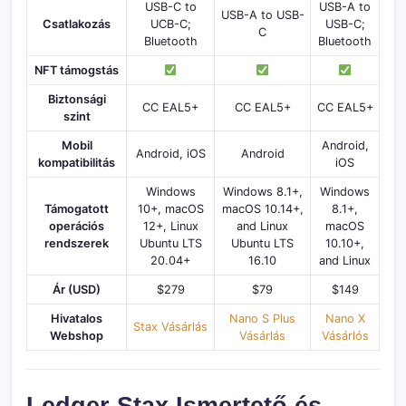
USB-C to
USB-A to
USB-A to USB-
Csatlakozás
UCB-C;
USB-C;
C
Bluetooth
Bluetooth
NFT támogstás
Biztonsági
CC EAL5+
CC EAL5+
CC EAL5+
szint
Mobil
Android,
Android, iOS
Android
kompatibilitás
iOS
Windows
Windows 8.1+,
Windows
Támogatott
10+, macOS
macOS 10.14+,
8.1+,
operációs
12+, Linux
and Linux
macOS
rendszerek
Ubuntu LTS
Ubuntu LTS
10.10+,
20.04+
16.10
and Linux
Ár (USD)
$279
$79
$149
Hivatalos
Nano S Plus
Nano X
Stax Vásárlás
Webshop
Vásárlás
Vásárlós
Ledger Stax Ismertető és