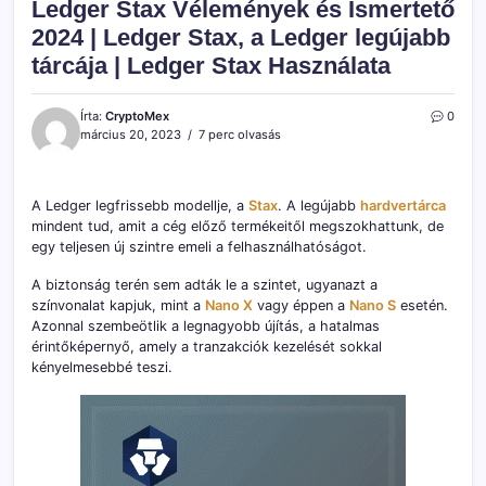
Ledger Stax Vélemények és Ismertető
2024 | Ledger Stax, a Ledger legújabb
tárcája | Ledger Stax Használata
Írta:
CryptoMex
0
március 20, 2023
7 perc olvasás
A Ledger legfrissebb modellje, a
Stax
. A legújabb
hardvertárca
mindent tud, amit a cég előző termékeitől megszokhattunk, de
egy teljesen új szintre emeli a felhasználhatóságot.
A biztonság terén sem adták le a szintet, ugyanazt a
színvonalat kapjuk, mint a
Nano X
vagy éppen a
Nano S
esetén.
Azonnal szembeötlik a legnagyobb újítás, a hatalmas
érintőképernyő, amely a tranzakciók kezelését sokkal
kényelmesebbé teszi.