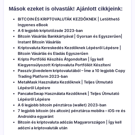
Mások ezeket is olvasták!
Ajánlott cikkjeink:
BITCOIN ÉS KRIPTOVALUTÁK KEZDŐKNEK | Letölthető
Ingyenes eBook
A 6 legjobb kriptotőzsde 2023-ban
Bitcoin Vásárlás Bankkártyával | Gyorsan és Egyszerűen|
Instant Bitcoin Vásárlás
Kriptovaluta Kereskedés Kezdőknek Lépésről Lépésre |
Bitcoin Vásárlás és Eladás Egyszerűen
Kripto Portfólió Készítés Átgondoltan | Így kell
Kiegyensúlyozott Kriptovaluta Portfóliót Készíteni
Passzív jövedelem kriptovalutából – Íme a 10 legjobb Copy
Trading Platform 2023-ban
MetaMask Használata Kezdőknek | Teljes Útmutató
Lépésről Lépésre
PancakeSwap Használata Kezdőknek | Teljes Útmutató
Lépésről Lépésre
A 6 legjobb bitcoin pénztárca (wallet) 2023-ban
7 legjobb bitcoin (és altcoin) pénztárca mobilra – iOS-re és
Androidra egyaránt
Bitcoin és kriptovaluta adózás Magyarországon | Így kell
adózni a kriptovaluták után