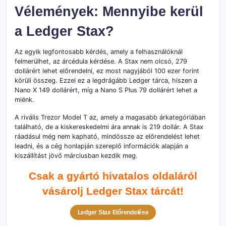
Vélemények: Mennyibe kerül
a Ledger Stax?
Az egyik legfontosabb kérdés, amely a felhasználóknál
felmerülhet, az árcédula kérdése. A Stax nem olcsó, 279
dollárért lehet előrendelni, ez most nagyjából 100 ezer forint
körüli összeg. Ezzel ez a legdrágább Ledger tárca, hiszen a
Nano X 149 dollárért, míg a Nano S Plus 79 dollárért lehet a
miénk.
A rivális Trezor Model T az, amely a magasabb árkategóriában
található, de a kiskereskedelmi ára annak is 219 dollár. A Stax
ráadásul még nem kapható, mindössze az előrendelést lehet
leadni, és a cég honlapján szereplő információk alapján a
kiszállítást jövő márciusban kezdik meg.
Csak a gyártó hivatalos oldaláról
vásárolj Ledger Stax tárcát!
Ledger Stax Előrendelése