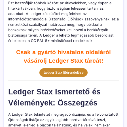
Ezt használják többek között az útlevelekben, vagy éppen a
hitelkártyákban, hogy biztonságban lehessen tartani az
adatokat. A Ledger készülékei megfelelnek az
Információtechnológiai Biztonsági Előírások szabványainak, ez a
nemzetközi szabályzat határozza meg, hogy például a
bankoknak milyen intézkedéseket kell hozni a bankkártyák
biztonsága terén. A Ledger a lehető legmagasabb besorolást
éri el ezen, a CC EAL 5+ minősítéssel rendelkezik.
Csak a gyártó hivatalos oldaláról
vásárolj Ledger Stax tárcát!
Ledger Stax Előrendelése
Ledger Stax Ismertető és
Vélemények: Összegzés
A Ledger Stax tekintetet megragadó dizájnja, és a felvonultatott
újdonságok listája az egyik legjobb hardvertárcává teszi,
amelyet jelenleg a piacon találhatunk, és ha valaki nem akar