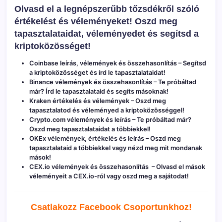
Olvasd el a legnépszerűbb tőzsdékről szóló
értékelést és véleményeket! Oszd meg
tapasztalataidat, véleményedet és segítsd a
kriptoközösséget!
Coinbase leírás, vélemények és összehasonlítás
– Segítsd
a kriptoközösséget és írd le tapasztalataidat!
Binance vélemények és összehasonlítás
– Te próbáltad
már? Írd le tapasztalataid és segíts másoknak!
Kraken értékelés és vélemények
– Oszd meg
tapasztalatod és véleményed a kriptoközösséggel!
Crypto.com vélemények és leírás
– Te próbáltad már?
Oszd meg tapasztalataidat a többiekkel!
OKEx vélemények, értékelés és leírás
– Oszd meg
tapasztalataid a többiekkel vagy nézd meg mit mondanak
mások!
CEX.io vélemények és összehasonlítás
– Olvasd el mások
véleményeit a CEX.io-ról vagy oszd meg a sajátodat!
Csatlakozz Facebook C
soportunkhoz!