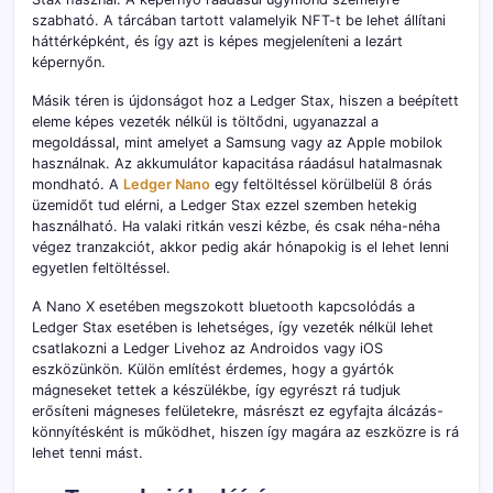
szabható. A tárcában tartott valamelyik NFT-t be lehet állítani
háttérképként, és így azt is képes megjeleníteni a lezárt
képernyőn.
Másik téren is újdonságot hoz a Ledger Stax, hiszen a beépített
eleme képes vezeték nélkül is töltődni, ugyanazzal a
megoldással, mint amelyet a Samsung vagy az Apple mobilok
használnak. Az akkumulátor kapacitása ráadásul hatalmasnak
mondható. A
Ledger Nano
egy feltöltéssel körülbelül 8 órás
üzemidőt tud elérni, a Ledger Stax ezzel szemben hetekig
használható. Ha valaki ritkán veszi kézbe, és csak néha-néha
végez tranzakciót, akkor pedig akár hónapokig is el lehet lenni
egyetlen feltöltéssel.
A Nano X esetében megszokott bluetooth kapcsolódás a
Ledger Stax esetében is lehetséges, így vezeték nélkül lehet
csatlakozni a Ledger Livehoz az Androidos vagy iOS
eszközünkön. Külön említést érdemes, hogy a gyártók
mágneseket tettek a készülékbe, így egyrészt rá tudjuk
erősíteni mágneses felületekre, másrészt ez egyfajta álcázás-
könnyítésként is működhet, hiszen így magára az eszközre is rá
lehet tenni mást.