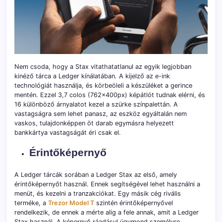
Nem csoda, hogy a Stax vitathatatlanul az egyik legjobban
kinéző tárca a Ledger kínálatában. A kijelző az e-ink
technológiát használja, és körbeöleli a készüléket a gerince
mentén. Ezzel 3,7 colos (762x400px) képátlót tudnak elérni, és
16 különböző árnyalatot kezel a szürke színpalettán. A
vastagságra sem lehet panasz, az eszköz egyáltalán nem
vaskos, tulajdonképpen öt darab egymásra helyezett
bankkártya vastagságát éri csak el.
Érintőképernyő
A Ledger tárcák sorában a Ledger Stax az első, amely
érintőképernyőt használ. Ennek segítségével lehet használni a
menüt, és kezelni a tranzakciókat. Egy másik cég rivális
terméke, a
Trezor Model T
szintén érintőképernyővel
rendelkezik, de ennek a mérte alig a fele annak, amit a Ledger
Stax használ. A képernyő ráadásul úgymond személyre