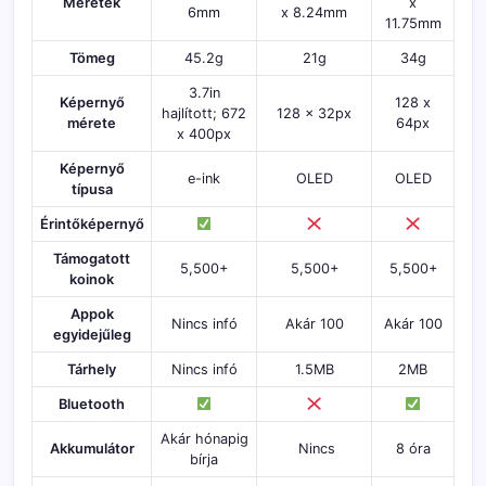
Méretek
x
6mm
x 8.24mm
11.75mm
Tömeg
45.2g
21g
34g
3.7in
Képernyő
128 x
hajlított; 672
128 x 32px
mérete
64px
x 400px
Képernyő
e-ink
OLED
OLED
típusa
Érintőképernyő
Támogatott
5,500+
5,500+
5,500+
koinok
Appok
Nincs infó
Akár 100
Akár 100
egyidejűleg
Tárhely
Nincs infó
1.5MB
2MB
Bluetooth
Akár hónapig
Akkumulátor
Nincs
8 óra
bírja