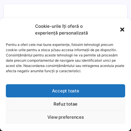
Cookie-urile îți oferă o
experiență personalizată
Pentru a oferi cele mai bune experiențe, folosim tehnologii precum
cookie-urile pentru a stoca și/sau accesa informații de pe dispozitiv.
Consimțământul pentru aceste tehnologii ne va permite să procesăm
date precum comportamentul de navigare sau identificatori unici pe
acest site. Neacordarea consimțământului sau retragerea acestuia poate
Általános Szerződési Feltételek
afecta negativ anumite funcții și caracteristici.
Adatvédelmi szabályzat
Süti kezelés
Accept toate
Facebook
Discord
YouTube
Mail
Refuz totae
This website uses cookies to improve your experience. We'll
assume you're ok with this, but you can opt-out if you wish.
NEWS
View preferences
Még több
Elfogadom
Bitcoin hírek