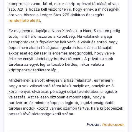
kompromisszumot kötni, mikor a kriptopénzei tárolásáról van
szó. Azt is hozzá kell viszont tenni, hogy ennek a minőségnek
ára van, hiszen a Ledger Stax 279 dolláros összegért
rendelhető elő itt
.
Ez majdnem a duplája a Nano X árának, a Nano S esetén pedig
több, mint háromszoros a különbség. Ha valakinek anyagi
szempontokat is figyelembe kell venni a vásárlás során, vagy
éppen nem akarja túlságosan gyakran használni a tárcáját,
akkor esetleg kétszer is érdemes meggondolni, hogy van-e
értelme ennyit kiadni egy hardvertárcáért. A privát kulcsok
tárolása az egyik legfontosabb kérdés, mikor valaki a
kriptopénzek területére lép.
Mindenkinek ajánlott elvégezni a házi feladatot, és felmérni,
hogy a sok választható tárca közül melyik az, amelyik az ő
körülményei, elvárásai, pénzügyi céljai tekintetében a legjobb
választás. Azt teljesen biztosan elmondhatjuk, hogy a
hardvertárcák mindenképpen a legjobb, legbiztonságosabb
tárolási módok között vannak számon tartva, ha a kriptopénzek
hosszú távú biztonsága kerül szóba.
Forrás:
finder.com