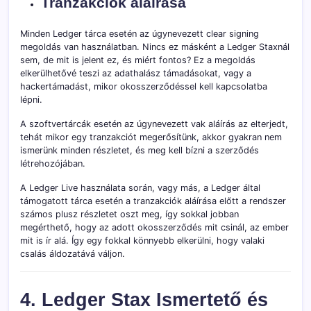
Tranzakciók aláírása
Minden Ledger tárca esetén az úgynevezett clear signing
megoldás van használatban. Nincs ez másként a Ledger Staxnál
sem, de mit is jelent ez, és miért fontos? Ez a megoldás
elkerülhetővé teszi az adathalász támadásokat, vagy a
hackertámadást, mikor okosszerződéssel kell kapcsolatba
lépni.
A szoftvertárcák esetén az úgynevezett vak aláírás az elterjedt,
tehát mikor egy tranzakciót megerősítünk, akkor gyakran nem
ismerünk minden részletet, és meg kell bízni a szerződés
létrehozójában.
A Ledger Live használata során, vagy más, a Ledger által
támogatott tárca esetén a tranzakciók aláírása előtt a rendszer
számos plusz részletet oszt meg, így sokkal jobban
megérthető, hogy az adott okosszerződés mit csinál, az ember
mit is ír alá. Így egy fokkal könnyebb elkerülni, hogy valaki
csalás áldozatává váljon.
4. Ledger Stax Ismertető és