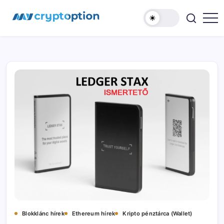
Ugrás
MyCryptOption
a
tartalomhoz
Kriptopénz
Hírek,
Váltás
és
Közösség!
Blokklánc hírek
Ethereum hírek
Kripto pénztárca (Wallet)