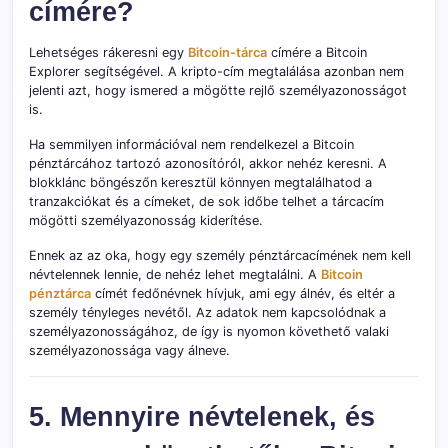
címére?
Lehetséges rákeresni egy
Bitcoin-tárca
címére a Bitcoin
Explorer segítségével. A kripto-cím megtalálása azonban nem
jelenti azt, hogy ismered a mögötte rejlő személyazonosságot
is.
Ha semmilyen információval nem rendelkezel a Bitcoin
pénztárcához tartozó azonosítóról, akkor nehéz keresni. A
blokklánc böngészőn keresztül könnyen megtalálhatod a
tranzakciókat és a címeket, de sok időbe telhet a tárcacím
mögötti személyazonosság kiderítése.
Ennek az az oka, hogy egy személy pénztárcacímének nem kell
névtelennek lennie, de nehéz lehet megtalálni. A
Bitcoin
pénztárca
címét fedőnévnek hívjuk, ami egy álnév, és eltér a
személy tényleges nevétől. Az adatok nem kapcsolódnak a
személyazonosságához, de így is nyomon követhető valaki
személyazonossága vagy álneve.
5. Mennyire névtelenek, és