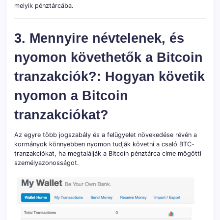
melyik pénztárcába.
3. Mennyire névtelenek, és
nyomon követhetők a Bitcoin
tranzakciók?: Hogyan követik
nyomon a Bitcoin
tranzakciókat?
Az egyre több jogszabály és a felügyelet növekedése révén a
kormányok könnyebben nyomon tudják követni a csaló BTC-
tranzakciókat, ha megtalálják a Bitcoin pénztárca címe mögötti
személyazonosságot.