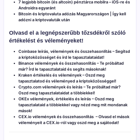
7 legjobb bitcoin (és altcoin) pénztárca mobilra – iOS-re és
Androidra egyaránt
Bitcoin és kriptovaluta adózás Magyarországon | Így kell
adózni a kriptovaluták után
Olvasd el a legnépszerűbb tőzsdékről szóló
értékelést és véleményeket!
Coinbase leírás, vélemények és összehasonlítás
– Segítsd
a kriptoközösséget és írd le tapasztalataidat!
Binance vélemények és összehasonlítás
– Te próbáltad
már? Írd le tapasztalataid és segíts másoknak!
Kraken értékelés és vélemények
– Oszd meg
tapasztalatod és véleményed a kriptoközösséggel!
Crypto.com vélemények és leírás
– Te próbáltad már?
Oszd meg tapasztalataidat a többiekkel!
OKEx vélemények, értékelés és leírás
– Oszd meg
tapasztalataid a többiekkel vagy nézd meg mit mondanak
mások!
CEX.io vélemények és összehasonlítás
– Olvasd el mások
véleményeit a CEX.io-ról vagy oszd meg a sajátodat!