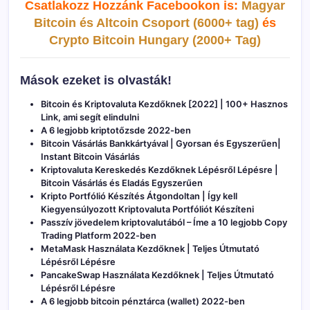
Csatlakozz Hozzánk Facebookon is:
Magyar
Bitcoin és Altcoin Csoport (6000+ tag)
és
Crypto Bitcoin Hungary (2000+ Tag)
Mások ezeket is olvasták!
Bitcoin és Kriptovaluta Kezdőknek [2022] | 100+ Hasznos
Link, ami segít elindulni
A 6 legjobb kriptotőzsde 2022-ben
Bitcoin Vásárlás Bankkártyával | Gyorsan és Egyszerűen|
Instant Bitcoin Vásárlás
Kriptovaluta Kereskedés Kezdőknek Lépésről Lépésre |
Bitcoin Vásárlás és Eladás Egyszerűen
Kripto Portfólió Készítés Átgondoltan | Így kell
Kiegyensúlyozott Kriptovaluta Portfóliót Készíteni
Passzív jövedelem kriptovalutából – Íme a 10 legjobb Copy
Trading Platform 2022-ben
MetaMask Használata Kezdőknek | Teljes Útmutató
Lépésről Lépésre
PancakeSwap Használata Kezdőknek | Teljes Útmutató
Lépésről Lépésre
A 6 legjobb bitcoin pénztárca (wallet) 2022-ben