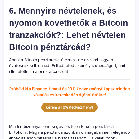
6. Mennyire névtelenek, és
nyomon követhetők a Bitcoin
tranzakciók?: Lehet névtelen
Bitcoin pénztárcád?
Anonim Bitcoin pénztárcák léteznek, de ezekkel nagyon
óvatosnak kell lenned. Felfedheted személyazonosságod, ami
ellehetetleníti a pénztárca célját.
Próbáld ki a Binance-t most és 10% kedvezményt kapsz minden
vásárlás és kereskedés díjából örökre!
Kérem a 10% Kedvezményt
Minden bizonnyal lehetséges névtelen Bitcoin pénztárcát
birtokolni. Maga a pénztárca azonban önmagában nem elegendő
ennek az anonimitásnak a biztosításához. Ha valaki több