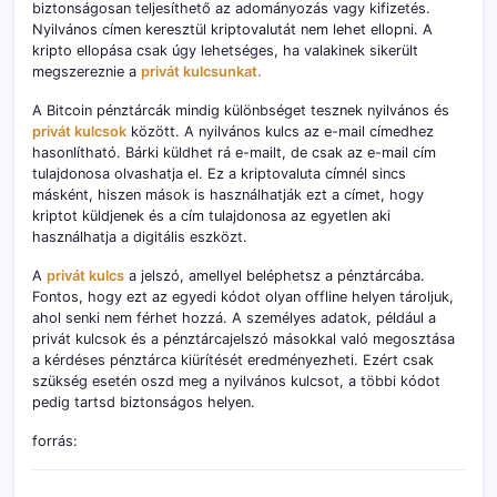
biztonságosan teljesíthető az adományozás vagy kifizetés.
Nyilvános címen keresztül kriptovalutát nem lehet ellopni. A
kripto ellopása csak úgy lehetséges, ha valakinek sikerült
megszereznie a
privát kulcsunkat.
A Bitcoin pénztárcák mindig különbséget tesznek nyilvános és
privát kulcsok
között. A nyilvános kulcs az e-mail címedhez
hasonlítható. Bárki küldhet rá e-mailt, de csak az e-mail cím
tulajdonosa olvashatja el. Ez a kriptovaluta címnél sincs
másként, hiszen mások is használhatják ezt a címet, hogy
kriptot küldjenek és a cím tulajdonosa az egyetlen aki
használhatja a digitális eszközt.
A
privát kulcs
a jelszó, amellyel beléphetsz a pénztárcába.
Fontos, hogy ezt az egyedi kódot olyan offline helyen tároljuk,
ahol senki nem férhet hozzá. A személyes adatok, például a
privát kulcsok és a pénztárcajelszó másokkal való megosztása
a kérdéses pénztárca kiürítését eredményezheti. Ezért csak
szükség esetén oszd meg a nyilvános kulcsot, a többi kódot
pedig tartsd biztonságos helyen.
forrás: