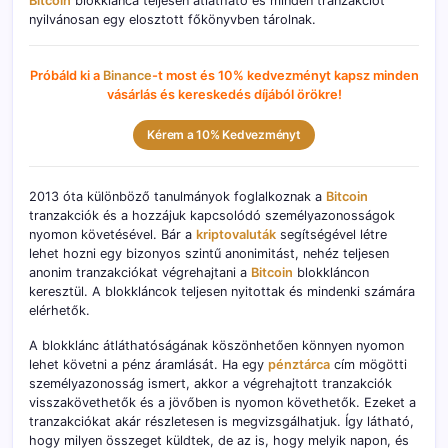
Bitcoin
blokklánca teljesen átlátható és minden tranzakciót
nyilvánosan egy elosztott főkönyvben tárolnak.
Próbáld ki a
Binance
-t most és 10% kedvezményt kapsz minden
vásárlás és kereskedés díjából örökre!
Kérem a 10% Kedvezményt
2013 óta különböző tanulmányok foglalkoznak a
Bitcoin
tranzakciók és a hozzájuk kapcsolódó személyazonosságok
nyomon követésével. Bár a
kriptovaluták
segítségével létre
lehet hozni egy bizonyos szintű anonimitást, nehéz teljesen
anonim tranzakciókat végrehajtani a
Bitcoin
blokkláncon
keresztül. A blokkláncok teljesen nyitottak és mindenki számára
elérhetők.
A blokklánc átláthatóságának köszönhetően könnyen nyomon
lehet követni a pénz áramlását. Ha egy
pénztárca
cím mögötti
személyazonosság ismert, akkor a végrehajtott tranzakciók
visszakövethetők és a jövőben is nyomon követhetők. Ezeket a
tranzakciókat akár részletesen is megvizsgálhatjuk. Így látható,
hogy milyen összeget küldtek, de az is, hogy melyik napon, és