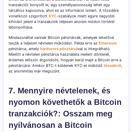
tranzakciót bonyolít le, egy személyazonosság lehet egy
tárcához kapcsolva, ahol ez az információ ismert. A tőzsdére
vonatkozó szigorított
KYC
-szabályok miatt egyre nagyobb
kihívást jelent a tranzakciók teljesen anonim módon történő
lebonyolítása.
Mindazonáltal vannak Bitcoin pénztárcák, amelyek lehetővé
teszik a teljesen névtelen működést. Példa erre az
Ethereum
pénztárca, amely
hardveres pénztárcá
val is integrálható.
Mielőtt a névtelen pénztárca használata mellett döntenél,
érdemes először átgondolni, hogyan kerül majd a Bitcoin erre a
pénztárcára. Amikor BTC-t küldenek KYC-el működő
tőzsdéről
,
az anonimitás már megszűnt.
7. Mennyire névtelenek, és
nyomon követhetők a Bitcoin
tranzakciók?: Osszam meg
nyílvánosan a Bitcoin