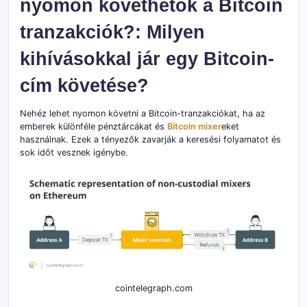
nyomon követhetők a Bitcoin
tranzakciók?: Milyen
kihívásokkal jár egy Bitcoin-
cím követése?
Nehéz lehet nyomon követni a Bitcoin-tranzakciókat, ha az
emberek különféle pénztárcákat és
Bitcoin mixer
eket
használnak. Ezek a tényezők zavarják a keresési folyamatot és
sok időt vesznek igénybe.
cointelegraph.com