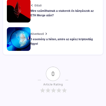
Előző
Mire számíthatnak a stakerek és bányászok az
ETH Merge után?
Következő
3 esemény a héten, amire az egész kriptovilág
figyel
0
Article Rating