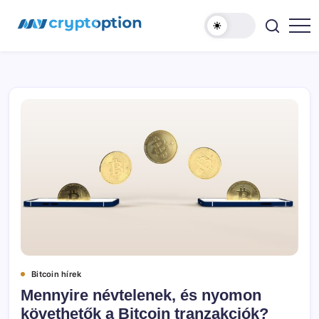
Ugrás
MyCryptOption
a
tartalomhoz
Kriptopénz
Hírek,
Váltás
és
Közösség!
Bitcoin hírek
Mennyire névtelenek, és nyomon
követhetők a Bitcoin tranzakciók?