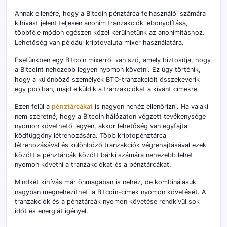
Annak ellenére, hogy a Bitcoin pénztárca felhasználói számára
kihívást jelent teljesen anonim tranzakciók lebonyolítása,
többféle módon egészen közel kerülhetünk az anonimitáshoz.
Lehetőség van például kriptovaluta mixer használatára.
Esetünkben egy Bitcoin mixerről van szó, amely biztosítja, hogy
a Bitcoint nehezebb legyen nyomon követni. Ez úgy történik,
hogy a különböző személyek BTC-tranzakcióit összekeverik
egy poolban, majd elküldik a tranzakciókat a kívánt címekre.
Ezen felül a
pénztárcákat
is nagyon nehéz ellenőrizni. Ha valaki
nem szeretné, hogy a Bitcoin hálózaton végzett tevékenysége
nyomon követhető legyen, akkor lehetőség van egyfajta
ködfüggöny létrehozására. Több kriptopénztárca
létrehozásával és különböző tranzakciók végrehajtásával ezek
között a pénztárcák között bárki számára nehezebb lehet
nyomon követni a tranzakciókat és a pénztárcákat.
Mindkét kihívás már önmagában is nehéz, de kombinálásuk
nagyban megnehezítheti a Bitcoin-címek nyomon követését. A
tranzakciók és a pénztárcák nyomon követése rendkívül sok
időt és energiát igényel.