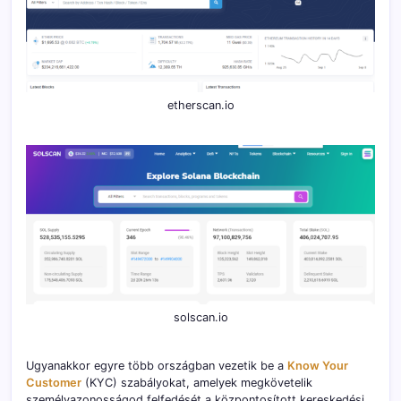
etherscan.io
solscan.io
Ugyanakkor egyre több országban vezetik be a
Know Your
Customer
(KYC) szabályokat, amelyek megkövetelik
személyazonosságod felfedését a központosított kereskedési