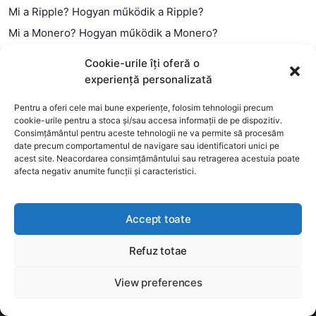
Mi a Ripple? Hogyan működik a Ripple?
Mi a Monero? Hogyan működik a Monero?
Mi a Litecoin? – Hogyan működik a Litecoin?
Cookie-urile îți oferă o
Mi a blokklánc (technológia)?
experiență personalizată
Mi az okos szerződés?
Pentru a oferi cele mai bune experiențe, folosim tehnologii precum
cookie-urile pentru a stoca și/sau accesa informații de pe dispozitiv.
Consimțământul pentru aceste tehnologii ne va permite să procesăm
date precum comportamentul de navigare sau identificatori unici pe
acest site. Neacordarea consimțământului sau retragerea acestuia poate
afecta negativ anumite funcții și caracteristici.
Accept toate
Refuz totae
This website uses cookies to improve your experience. We'll
assume you're ok with this, but you can opt-out if you wish.
View preferences
Copyright 2026 —
MyCryptOption
.
Még több
Elfogadom