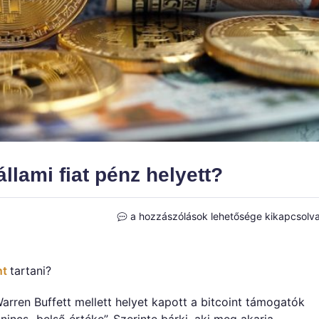
állami fiat pénz helyett?
Miért
a hozzászólások lehetősége kikapcsolv
kellene
Bitcoint
tartani
nt
tartani?
állami
fiat
arren Buffett mellett helyet kapott a bitcoint támogatók
pénz
nincs „belső értéke”. Szerinte bárki, aki meg akarja