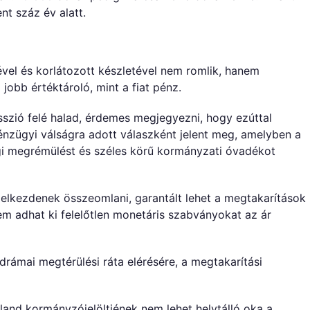
nt száz év alatt.
vel és korlátozott készletével nem romlik, hanem
 jobb értéktároló, mint a fiat pénz.
sszió felé halad, érdemes megjegyezni, hogy ezúttal
énzügyi válságra adott válaszként jelent meg, amelyben a
gi megrémülést és széles körű kormányzati óvadékot
t elkezdenek összeomlani, garantált lehet a megtakarítások
nem adhat ki felelőtlen monetáris szabványokat az ár
 drámai megtérülési ráta elérésére, a megtakarítási
gland kormányzójelöltjének nem lehet helytálló oka a