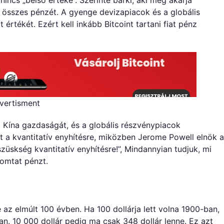
helyett?
 az összes pénzét. A gyenge devizapiacok és a globális
bejegyzéshez
 értékét. Ezért kell inkább Bitcoint tartani fiat pénz
vertisment
i Kína gazdaságát, és a globális részvénypiacok
t a kvantitatív enyhítésre, miközben Jerome Powell elnök a
züskség kvantitatív enyhítésre!”, Mindannyian tudjuk, mi
yomtat pénzt.
e az elmúlt 100 évben. Ha 100 dollárja lett volna 1900-ban,
ban. 10 000 dollár pedig ma csak 348 dollár lenne. Ez azt