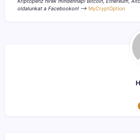
Kriptopénz hírek mindennap! Bitcoin, Ethereum, Altc
oldalunkat a Facebookon! –>
MyCryptOption
H