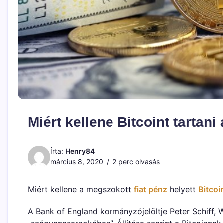
Miért kellene Bitcoint tartani 
Írta:
Henry84
március 8, 2020
2 perc olvasás
Miért kellene a megszokott
fiat pénz
helyett
Bitcoi
A Bank of England kormányzójelöltje Peter Schiff, W
„szégyencsarnokában”. Állítása szerint a Bitcoinnak 