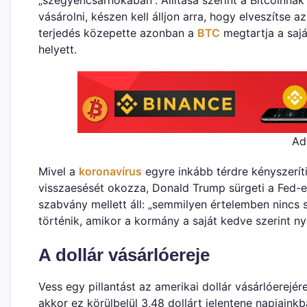
vásárolni, készen kell álljon arra, hogy elveszítse
terjedés közepette azonban a
BTC
megtartja a saját
helyett.
Ad
Mivel a
koronavírus
egyre inkább térdre kényszerít
visszaesését okozza, Donald Trump sürgeti a Fed-e
szabvány mellett áll: „semmilyen értelemben nincs s
történik, amikor a kormány a saját kedve szerint n
A dollár vásárlóereje
Vess egy pillantást az amerikai dollár vásárlóerejér
akkor ez körülbelül 3,48 dollárt jelentene napjaink