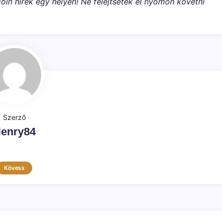
oin hírek egy helyen! Ne felejtsétek el nyomon követni
Szerző
enry84
Kövess