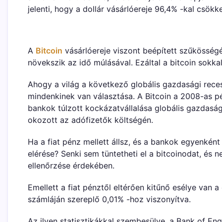
jelenti, hogy a dollár vásárlóereje 96,4% -kal csökke
A
Bitcoin
vásárlóereje viszont beépített szűkösségé
növekszik az idő múlásával. Ezáltal a bitcoin sokkal
Ahogy a világ a következő globális gazdasági rece
mindenkinek van választása. A Bitcoin a 2008-as p
bankok túlzott kockázatvállalása globális gazdasá
okozott az adófizetők költségén.
Ha a fiat pénz mellett állsz, és a bankok egyenkén
elérése? Senki sem tüntetheti el a bitcoinodat, és 
ellenőrzése érdekében.
Emellett a fiat pénztől eltérően kitűnő esélye van a
számláján szereplő 0,01% -hoz viszonyítva.
Az ilyen statisztikákkal szembesülve, a Bank of En