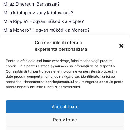
Mi az Ethereum Bányászat?
Mi a kriptopénz vagy kriptovaluta?
Mi a Ripple? Hogyan működik a Ripple?
Mi a Monero? Hogyan működik a Monero?
Mi a Litecoin? – Hogyan működik a Litecoin?
Cookie-urile îți oferă o
Mi a blokklánc (technológia)?
experiență personalizată
Mi az okos szerződés?
Pentru a oferi cele mai bune experiențe, folosim tehnologii precum
cookie-urile pentru a stoca și/sau accesa informații de pe dispozitiv.
Consimțământul pentru aceste tehnologii ne va permite să procesăm
date precum comportamentul de navigare sau identificatori unici pe
acest site. Neacordarea consimțământului sau retragerea acestuia poate
afecta negativ anumite funcții și caracteristici.
Accept toate
Refuz totae
This website uses cookies to improve your experience. We'll
assume you're ok with this, but you can opt-out if you wish.