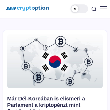
Ugrás
MyCryptOption
a
tartalomhoz
Kriptopénz
Hírek,
Váltás
és
Közösség!
Már Dél-Koreában is elismeri a
Parlament a kriptopénzt mint