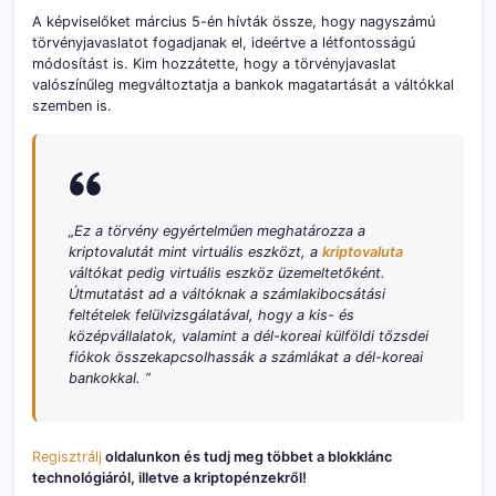
A képviselőket március 5-én hívták össze, hogy nagyszámú
törvényjavaslatot fogadjanak el, ideértve a létfontosságú
módosítást is. Kim hozzátette, hogy a törvényjavaslat
valószínűleg megváltoztatja a bankok magatartását a váltókkal
szemben is.
„Ez a törvény egyértelműen meghatározza a
kriptovalutát mint virtuális eszközt, a
kriptovaluta
váltókat pedig virtuális eszköz üzemeltetőként.
Útmutatást ad a váltóknak a számlakibocsátási
feltételek felülvizsgálatával, hogy a kis- és
középvállalatok, valamint a dél-koreai külföldi tőzsdei
fiókok összekapcsolhassák a számlákat a dél-koreai
bankokkal. ”
Regisztrálj
oldalunkon és tudj meg többet a blokklánc
technológiáról, illetve a kriptopénzekről!