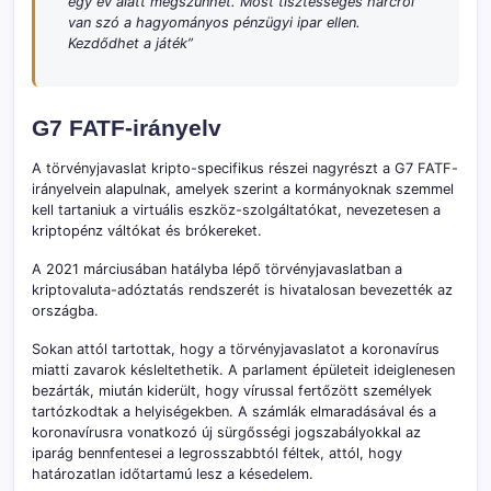
egy év alatt megszűnhet. Most tisztességes harcról
van szó a hagyományos pénzügyi ipar ellen.
Kezdődhet a játék”
G7 FATF-irányelv
A törvényjavaslat kripto-specifikus részei nagyrészt a G7 FATF-
irányelvein alapulnak, amelyek szerint a kormányoknak szemmel
kell tartaniuk a virtuális eszköz-szolgáltatókat, nevezetesen a
kriptopénz váltókat és brókereket.
A 2021 márciusában hatályba lépő törvényjavaslatban a
kriptovaluta-adóztatás rendszerét is hivatalosan bevezették az
országba.
Sokan attól tartottak, hogy a törvényjavaslatot a koronavírus
miatti zavarok késleltethetik. A parlament épületeit ideiglenesen
bezárták, miután kiderült, hogy vírussal fertőzött személyek
tartózkodtak a helyiségekben. A számlák elmaradásával és a
koronavírusra vonatkozó új sürgősségi jogszabályokkal az
iparág bennfentesei a legrosszabbtól féltek, attól, hogy
határozatlan időtartamú lesz a késedelem.