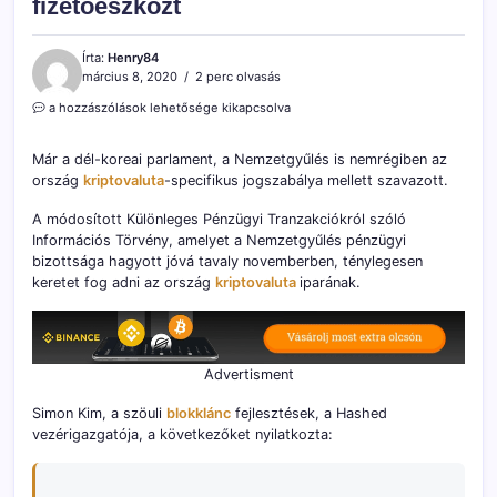
fizetőeszközt
Írta:
Henry84
március 8, 2020
2 perc olvasás
Már
a hozzászólások lehetősége kikapcsolva
Dél-
Koreában
Már a dél-koreai parlament, a Nemzetgyűlés is nemrégiben az
is
ország
kriptovaluta
-specifikus jogszabálya mellett szavazott.
elismeri
a
A módosított Különleges Pénzügyi Tranzakciókról szóló
Parlament
a
Információs Törvény, amelyet a Nemzetgyűlés pénzügyi
kriptopénzt
bizottsága hagyott jóvá tavaly novemberben, ténylegesen
mint
keretet fog adni az ország
kriptovaluta
iparának.
fizetőeszközt
bejegyzéshez
Advertisment
Simon Kim, a szöuli
blokklánc
fejlesztések, a Hashed
vezérigazgatója, a következőket nyilatkozta: