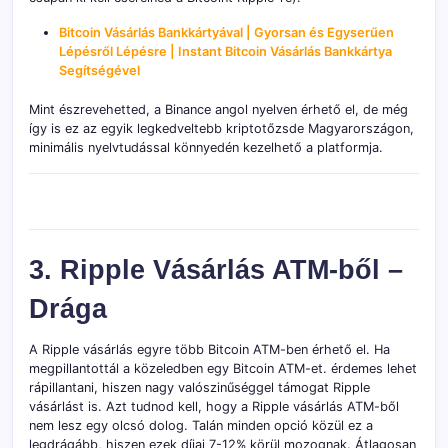
Bitcoin Vásárlás Bankkártyával | Gyorsan és Egyserűen
Lépésről Lépésre | Instant Bitcoin Vásárlás Bankkártya
Segítségével
Mint észrevehetted, a Binance angol nyelven érhető el, de még
így is ez az egyik legkedveltebb kriptotőzsde Magyarországon,
minimális nyelvtudással könnyedén kezelhető a platformja.
3. Ripple Vásárlás ATM-ből –
Drága
A Ripple vásárlás egyre több Bitcoin ATM-ben érhető el. Ha
megpillantottál a közeledben egy Bitcoin ATM-et. érdemes lehet
rápillantani, hiszen nagy valószinűséggel támogat Ripple
vásárlást is. Azt tudnod kell, hogy a Ripple vásárlás ATM-ből
nem lesz egy olcsó dolog. Talán minden opció közül ez a
legdrágább, hiszen ezek díjai 7-12% körül mozognak. Átlagosan