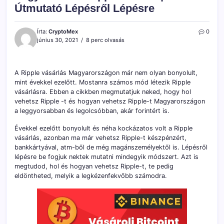
Útmutató Lépésről Lépésre
Írta:
CryptoMex
0
június 30, 2021
8 perc olvasás
A Ripple vásárlás Magyarországon már nem olyan bonyolult,
mint évekkel ezelőtt. Mostanra számos mód létezik Ripple
vásárlásra. Ebben a cikkben megmutatjuk neked, hogy hol
vehetsz Ripple -t és hogyan vehetsz Ripple-t Magyarországon
a leggyorsabban és legolcsóbban, akár forintért is.
Évekkel ezelőtt bonyolult és néha kockázatos volt a Ripple
vásárlás, azonban ma már vehetsz Ripple-t készpénzért,
bankkártyával, atm-ből de még magánszemélyektől is. Lépésről
lépésre be fogjuk nektek mutatni mindegyik módszert. Azt is
megtudod, hol és hogyan vehetsz Ripple-t, te pedig
eldöntheted, melyik a legkézenfekvőbb számodra.