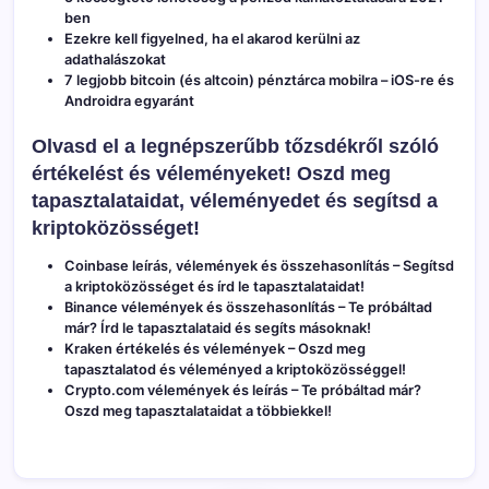
ben
Ezekre kell figyelned, ha el akarod kerülni az
adathalászokat
7 legjobb bitcoin (és altcoin) pénztárca mobilra – iOS-re és
Androidra egyaránt
Olvasd el a legnépszerűbb tőzsdékről szóló
értékelést és véleményeket! Oszd meg
tapasztalataidat, véleményedet és segítsd a
kriptoközösséget!
Coinbase leírás, vélemények és összehasonlítás
– Segítsd
a kriptoközösséget és írd le tapasztalataidat!
Binance vélemények és összehasonlítás
– Te próbáltad
már? Írd le tapasztalataid és segíts másoknak!
Kraken értékelés és vélemények
– Oszd meg
tapasztalatod és véleményed a kriptoközösséggel!
Crypto.com vélemények és leírás
– Te próbáltad már?
Oszd meg tapasztalataidat a többiekkel!