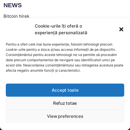
NEWS
Bitcoin hírek
Ethereum hírek
Cookie-urile îți oferă o
experiență personalizată
Altcoin hírek
Blokklánc hírek
Pentru a oferi cele mai bune experiențe, folosim tehnologii precum
cookie-urile pentru a stoca și/sau accesa informații de pe dispozitiv.
Egyéb kriptopénz hírek
Consimțământul pentru aceste tehnologii ne va permite să procesăm
date precum comportamentul de navigare sau identificatori unici pe
FAQ
acest site. Neacordarea consimțământului sau retragerea acestuia poate
afecta negativ anumite funcții și caracteristici.
Mi a Bitcoin?
Hogyan működik a Bitcoin?
Accept toate
Hogyan kell Bitcoint bányászni?
Hogyan működik a Bitcoin bányászat?
Refuz totae
This website uses cookies to improve your experience. We'll
Ethereum – Mi az Ethereum?
assume you're ok with this, but you can opt-out if you wish.
View preferences
Hogyan működik az Ethereum?
Még több
Elfogadom
Mi az Ethereum Bányászat?