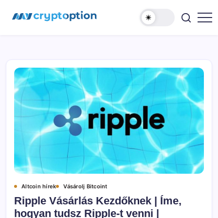
Ugrás
MyCryptOption
a
tartalomhoz
Kriptopénz
Hírek,
Váltás
és
Közösség!
Altcoin hírek
Vásárolj Bitcoint
Ripple Vásárlás Kezdőknek | Íme,
hogyan tudsz Ripple-t venni |