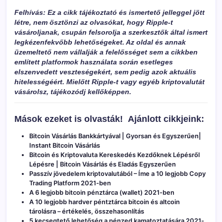
Felhívás: Ez a cikk tájékoztató és ismertető jelleggel jött
létre, nem ösztönzi az olvasókat, hogy Ripple-t
vásároljanak, csupán felsorolja a szerkesztők által ismert
legkézenfekvőbb lehetőségeket. Az oldal és annak
üzemeltető nem vállalják a felelősséget sem a cikkben
említett platformok használata során esetleges
elszenvedett veszteségekért, sem pedig azok aktuális
hitelességéért. Mielőtt Ripple-t vagy egyéb kriptovalutát
vásárolsz, tájékozódj kellőképpen.
Mások ezeket is olvasták!
Ajánlott cikkjeink:
Bitcoin Vásárlás Bankkártyával | Gyorsan és Egyszerűen|
Instant Bitcoin Vásárlás
Bitcoin és Kriptovaluta Kereskedés Kezdőknek Lépésről
Lépésre | Bitcoin Vásárlás és Eladás Egyszerűen
Passzív jövedelem kriptovalutából – Íme a 10 legjobb Copy
Trading Platform 2021-ben
A 6 legjobb bitcoin pénztárca (wallet) 2021-ben
A 10 legjobb hardver péntztárca bitcoin és altcoin
tárolásra – értékelés, összehasonlítás
5 kecsegtető lehetőség a pénzed kamatoztatására 2021-