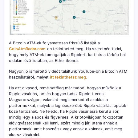
A Bitcoin ATM-ek folyamatosan frissülő listáját a
CoinAtmRadar.com
-on tekintheted meg. Ha szeretnéd tudni,
hogy mely ATM-ek támogatják a Ripple-t, kattints a tárkép bal
oldalán lévő listában, az Ether ikonra.
Nagyon jó ismertető videót találtunk YouTube-on a Bitcoin ATM
használatáról, melyet
itt tekinthetsz meg.
Ha ezt olvasod, remélhetőleg már tudod, hogyan működik a
Ripple vásárlás, hol és hogyan tudsz Ripple-t venni
Magyarországon, valamint megismerkedtél azokkal a
platformokkal, melyek a legnépszerűbb Ripple vásárlási opciók
közé tartoznak. Ne feledd, ha Ripple vásárlásra kerül a sor,
mindig légy alapos és figyelmes. A kriptovilágban fokozottan
elővigyázatosnak kell lenni, ezért mindig járj utána annak a
platformnak, amit használsz vagy annak a koinnak, amit meg
akarsz vásárolni.