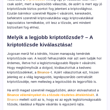
csak azért, mert a legolcsóbb választás, de azért is mert egy jó
kriptotőzsde biztos pontot fog jelenteni a kriptovilághoz.
Ezután bármikor szeretnél Ripple-t vásárolni, kereskedni,
befektetni szeretnél kriptovalutákba vagy kriptovalutákkal
kapcsolatos termékekbe, ott lesz a tőzsde, ami mindent
biztosítani fog ehhez.
Melyik a legjobb kriptotőzsde? – A
kriptotőzsde kiválasztása!
Jogosan merül fel a kérdés, hiszen manapság temérdek
kriptotőzsde van. A kezdő felhasználók már azt sem tudják hol
érdemes, illetve hol a legbiztonságosabb Ripple-t vásárolni.
Hogy megkönnyítsük a dolgod, kiválasztottuk a kedvenc
kriptotőzsdénket, a
Binance
-t. Azért választottuk ezt, hiszen
jelenleg ez a világ legnagyobb, legnépszerűbb centralizált
kriptotőzsdéje, nem mellesleg a legolcsóbb és legprofibb is.
Ha erről magad szeretnél meggyőződni, akkor elolvashatod a
Binance véleményeket és a tőzsde részletes áttekintését
. A
Binance
mellett szól az is, hogy ez az egyik legbiztonságosabb
tőzsde, ráadásul a Ripple vásárlás is egyszerű rajta.