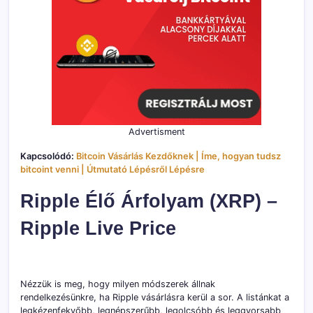
Advertisment
Kapcsolódó:
Bitcoin Vásárlás Kezdőknek | Íme, hogyan tudsz
bitcoint venni | Útmutató Lépésről Lépésre
Ripple Élő Árfolyam (XRP) –
Ripple Live Price
Nézzük is meg, hogy milyen módszerek állnak
rendelkezésünkre, ha Ripple vásárlásra kerül a sor. A listánkat a
legkézenfekvőbb, legnépszerűbb, legolcsóbb és leggyorsabb