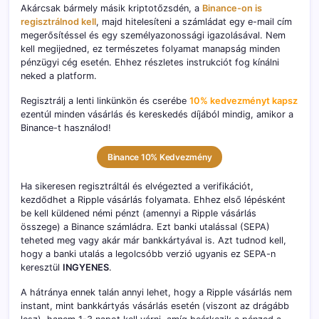
Akárcsak bármely másik kriptotőzsdén, a
Binance-on is
regisztrálnod kell
, majd hitelesíteni a számládat egy e-mail cím
megerősítéssel és egy személyazonossági igazolásával. Nem
kell megijedned, ez természetes folyamat manapság minden
pénzügyi cég esetén. Ehhez részletes instrukciót fog kínálni
neked a platform.
Regisztrálj a lenti linkünkön és cserébe
10% kedvezményt kapsz
ezentúl minden vásárlás és kereskedés díjából mindig, amikor a
Binance-t használod!
Binance 10% Kedvezmény
Ha sikeresen regisztráltál és elvégezted a verifikációt,
kezdődhet a Ripple vásárlás folyamata. Ehhez első lépésként
be kell küldened némi pénzt (amennyi a Ripple vásárlás
összege) a Binance számládra. Ezt banki utalással (SEPA)
teheted meg vagy akár már bankkártyával is. Azt tudnod kell,
hogy a banki utalás a legolcsóbb verzió ugyanis ez SEPA-n
keresztül
INGYENES
.
A hátránya ennek talán annyi lehet, hogy a Ripple vásárlás nem
instant, mint bankkártyás vásárlás esetén (viszont az drágább