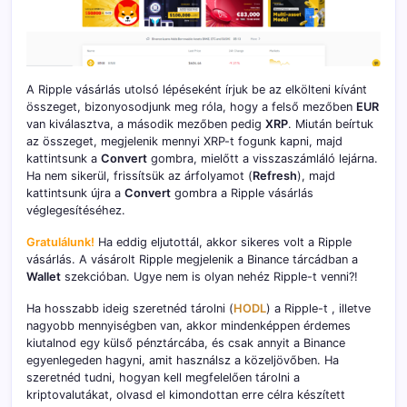
A Ripple vásárlás utolsó lépéseként írjuk be az elkölteni kívánt
összeget, bizonyosodjunk meg róla, hogy a felső mezőben
EUR
van kiválasztva, a második mezőben pedig
XRP
. Miután beírtuk
az összeget, megjelenik mennyi XRP-t fogunk kapni, majd
kattintsunk a
Convert
gombra, mielőtt a visszaszámláló lejárna.
Ha nem sikerül, frissítsük az árfolyamot (
Refresh
), majd
kattintsunk újra a
Convert
gombra a Ripple vásárlás
véglegesítéséhez.
Gratulálunk!
Ha eddig eljutottál, akkor sikeres volt a Ripple
vásárlás. A vásárolt Ripple megjelenik a Binance tárcádban a
Wallet
szekcióban. Ugye nem is olyan nehéz Ripple-t venni?!
Ha hosszabb ideig szeretnéd tárolni (
HODL
) a Ripple-t , illetve
nagyobb mennyiségben van, akkor mindenképpen érdemes
kiutalnod egy külső pénztárcába, és csak annyit a Binance
egyenlegeden hagyni, amit használsz a közeljövőben. Ha
szeretnéd tudni, hogyan kell megfelelően tárolni a
kriptovalutákat, olvasd el kimondottan erre célra készített