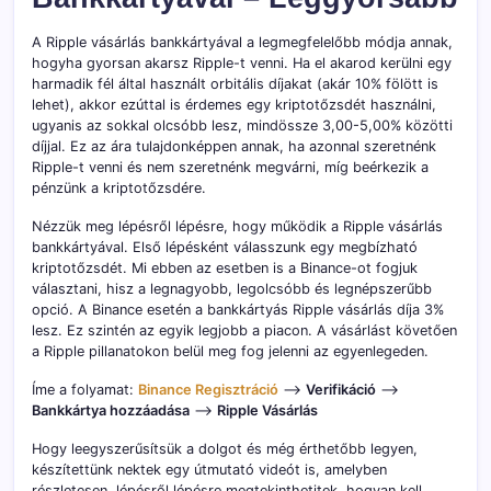
A Ripple vásárlás bankkártyával a legmegfelelőbb módja annak,
hogyha gyorsan akarsz Ripple-t venni. Ha el akarod kerülni egy
harmadik fél által használt orbitális díjakat (akár 10% fölött is
lehet), akkor ezúttal is érdemes egy kriptotőzsdét használni,
ugyanis az sokkal olcsóbb lesz, mindössze 3,00-5,00% közötti
díjjal. Ez az ára tulajdonképpen annak, ha azonnal szeretnénk
Ripple-t venni és nem szeretnénk megvárni, míg beérkezik a
pénzünk a kriptotőzsdére.
Nézzük meg lépésről lépésre, hogy működik a Ripple vásárlás
bankkártyával. Első lépésként válasszunk egy megbízható
kriptotőzsdét. Mi ebben az esetben is a Binance-ot fogjuk
választani, hisz a legnagyobb, legolcsóbb és legnépszerűbb
opció. A Binance esetén a bankkártyás Ripple vásárlás díja 3%
lesz. Ez szintén az egyik legjobb a piacon. A vásárlást követően
a Ripple pillanatokon belül meg fog jelenni az egyenlegeden.
Íme a folyamat:
Binance Regisztráció
–>
Verifikáció
–>
Bankkártya hozzáadása
–>
Ripple Vásárlás
Hogy leegyszerűsítsük a dolgot és még érthetőbb legyen,
készítettünk nektek egy útmutató videót is, amelyben
részletesen, lépésről lépésre megtekinthetitek, hogyan kell