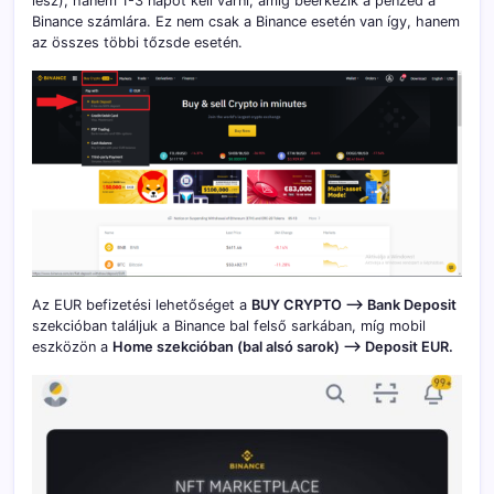
lesz), hanem 1-3 napot kell várni, amíg beérkezik a pénzed a
Binance számlára. Ez nem csak a Binance esetén van így, hanem
az összes többi tőzsde esetén.
Az EUR befizetési lehetőséget a
BUY CRYPTO –> Bank Deposit
szekcióban találjuk a Binance bal felső sarkában, míg mobil
eszközön a
Home szekcióban (bal alsó sarok) –> Deposit EUR.