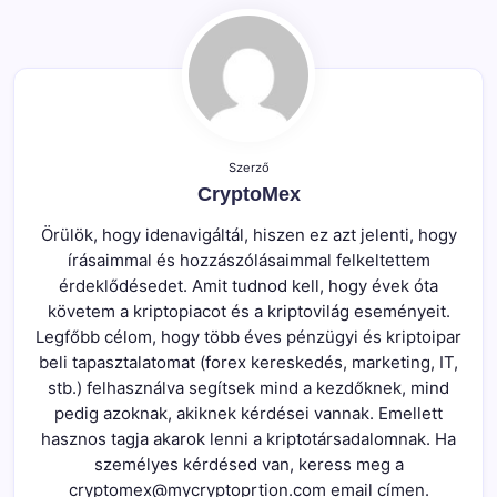
Szerző
CryptoMex
Örülök, hogy idenavigáltál, hiszen ez azt jelenti, hogy
írásaimmal és hozzászólásaimmal felkeltettem
érdeklődésedet. Amit tudnod kell, hogy évek óta
követem a kriptopiacot és a kriptovilág eseményeit.
Legfőbb célom, hogy több éves pénzügyi és kriptoipar
beli tapasztalatomat (forex kereskedés, marketing, IT,
stb.) felhasználva segítsek mind a kezdőknek, mind
pedig azoknak, akiknek kérdései vannak. Emellett
hasznos tagja akarok lenni a kriptotársadalomnak. Ha
személyes kérdésed van, keress meg a
cryptomex@mycryptoprtion.com email címen.