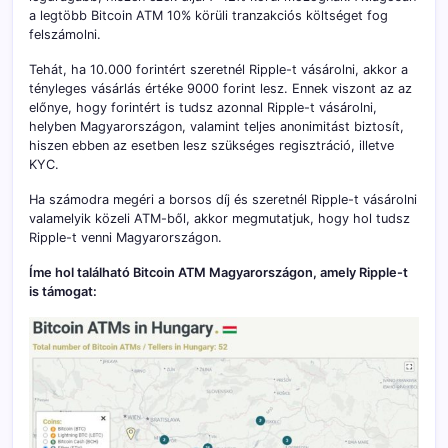
a legtöbb Bitcoin ATM 10% körüli tranzakciós költséget fog
felszámolni.
Tehát, ha 10.000 forintért szeretnél Ripple-t vásárolni, akkor a
tényleges vásárlás értéke 9000 forint lesz. Ennek viszont az az
előnye, hogy forintért is tudsz azonnal Ripple-t vásárolni,
helyben Magyarországon, valamint teljes anonimitást biztosít,
hiszen ebben az esetben lesz szükséges regisztráció, illetve
KYC.
Ha számodra megéri a borsos díj és szeretnél Ripple-t vásárolni
valamelyik közeli ATM-ből, akkor megmutatjuk, hogy hol tudsz
Ripple-t venni Magyarországon.
Íme hol található Bitcoin ATM Magyarországon, amely Ripple-t
is támogat: