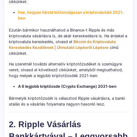
cikkünket:
Íme, hogyan tárold biztonságosan a kriptovalutáid 2021-
ben
Ezután bármikor használhatod a Binance-t Ripple és más
kriptovaluta vásárlásra is, de akár kereskedésre is. Ha érdekel a
kriptovaluta kereskedés, olvasd el
Bitcoin és Kriptovaluta
Kereskedés Kezdőknek | Útmutató Lépésről Lépésre
című
cikkünket.
Ha szeretnél további alternatív kriptotőzsdéket is szemügyre
venni, olvasd el következő cikkünket, amelyből megtudhatod,
hogy melyek a legjobb kriptotőzsdék 2021-ben:
A 6 legjobb kriptőzsde (Crypto Exchange) 2021-ben
Bármelyik kriptotőzsdét is választod Ripple vásárlásra, a banki
utalás és a vásárlás folyamata nagyon hasonló lesz.
2. Ripple Vásárlás
Bankkártyával – Leggyorsabb