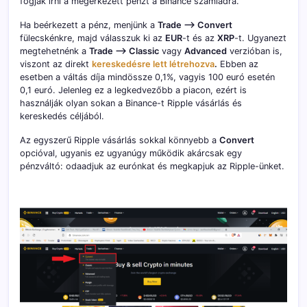
fogják írni a megérkezett pénzt a Binance számládra.
Ha beérkezett a pénz, menjünk a
Trade –> Convert
fülecskénkre, majd válasszuk ki az
EUR
-t és az
XRP
-t. Ugyanezt
megtehetnénk a
Trade –> Classic
vagy
Advanced
verzióban is,
viszont az direkt
kereskedésre lett létrehozva
.
Ebben az
esetben a váltás díja mindössze 0,1%, vagyis 100 euró esetén
0,1 euró. Jelenleg ez a legkedvezőbb a piacon, ezért is
használják olyan sokan a Binance-t Ripple vásárlás és
kereskedés céljából.
Az egyszerű Ripple vásárlás sokkal könnyebb a
Convert
opcióval, ugyanis ez ugyanúgy működik akárcsak egy
pénzváltó: odaadjuk az eurónkat és megkapjuk az Ripple-ünket.