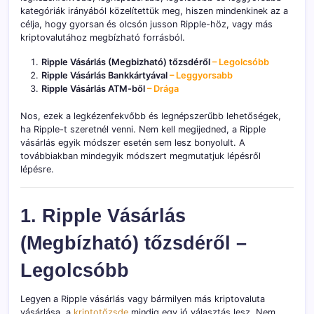
kategóriák irányából közelítettük meg, hiszen mindenkinek az a
célja, hogy gyorsan és olcsón jusson Ripple-höz, vagy más
kriptovalutához megbízható forrásból.
Ripple Vásárlás (Megbizható) tőzsdéről
–
Legolcsóbb
Ripple Vásárlás Bankkártyával
– Leggyorsabb
Ripple Vásárlás ATM-ből
– Drága
Nos, ezek a legkézenfekvőbb és legnépszerűbb lehetőségek,
ha Ripple-t szeretnél venni. Nem kell megijedned, a Ripple
vásárlás egyik módszer esetén sem lesz bonyolult. A
továbbiakban mindegyik módszert megmutatjuk lépésről
lépésre.
1. Ripple Vásárlás
(Megbízható) tőzsdéről –
Legolcsóbb
Legyen a Ripple vásárlás vagy bármilyen más kriptovaluta
vásárlása, a
kriptotőzsde
mindig egy jó választás lesz. Nem