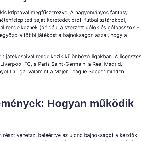
y kis kriptóval megfűszerezve. A hagyományos fantasy
étenfelépíted saját keretedet profi futballsztárokból,
al rendelkeznek (például a szerzett gólok és gólpasszok –
 legyőzd a többi játékost a bajnokságon azzal, hogy a
lt játékosaival rendelkezik különböző ligákban. A licensze
Liverpool FC, a Paris Saint-Germain, a Real Madrid,
nyol LaLiga, valamint a Major League Soccer minden
lemények: Hogyan működik
n részt vehetsz, beleértve az újonc bajnokságot a kezdők