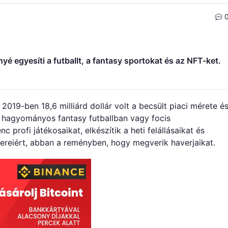
yé egyesíti a futballt, a fantasy sportokat és az NFT-ket.
2019-ben 18,6 milliárd dollár volt a becsült piaci mérete é
A hagyományos fantasy futballban vagy focis
 profi játékosaikat, elkészítik a heti felállásaikat és
ereiért, abban a reményben, hogy megverik haverjaikat.