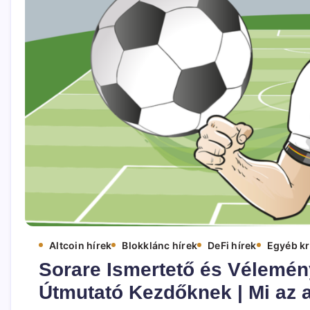
Altcoin hírek
Blokklánc hírek
DeFi hírek
Egyéb kr
Sorare Ismertető és Vélemén
Útmutató Kezdőknek | Mi az a