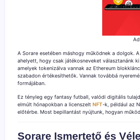
Ad
A Sorare esetében máshogy működnek a dolgok. A s
ahelyett, hogy csak játékosneveket választanánk ki a
amelyek tokenizálva vannak az Ethereum blokklán
szabadon értékesíthetők. Vannak továbbá nyeremé
formájában.
Ez tényleg egy fantasy futball, valódi digitális tu
elmúlt hónapokban a licenszelt
NFT
-k, például az
előtérbe. Most bepillantást nyújtunk, hogyan működ
Sorare Ismertető és Vél