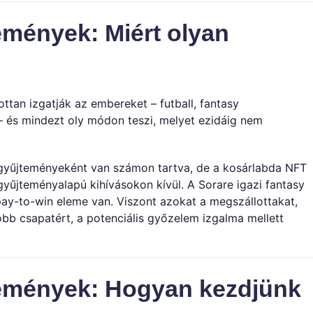
emények: Miért olyan
ttan izgatják az embereket – futball, fantasy
– és mindezt oly módon teszi, melyet ezidáig nem
gyűjteményeként van számon tartva, de a kosárlabda NFT
gyűjteményalapú kihívásokon kívül. A Sorare igazi fantasy
pay-to-win eleme van. Viszont azokat a megszállottakat,
obb csapatért, a potenciális győzelem izgalma mellett
lemények: Hogyan kezdjünk