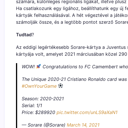
számára, különleges regionális ligákat, illetve plusz 
Ha csatlakozunk egy ligához, beállíthatunk egy új f
kártyák felhasználásával. A hét végeztével a játéko
számolják össze, és a legtöbb pontot szerző Sorare
Tudtad
?
Az eddigi legértékesebb Sorare-kártya a Juventus 
kártyája volt, amelyet 2021 márciusában közel 290 
WOW!
Congratulations to FC Camembert who
The Unique 2020-21 Cristiano Ronaldo card was 
#OwnYourGame
Season: 2020-2021
Serial: 1/1
Price: $289920
pic.twitter.com/unLS9aXaN1
— Sorare (@Sorare)
March 14, 2021