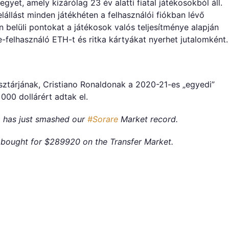
egyet, amely kizárólag 23 év alatti fiatal játékosokból áll.
elállást minden játékhéten a felhasználói fiókban lévő
n belüli pontokat a játékosok valós teljesítménye alapján
-felhasználó ETH-t és ritka kártyákat nyerhet jutalomként.
sztárjának, Cristiano Ronaldonak a 2020-21-es „egyedi”
000 dollárért adtak el.
 has just smashed our
#Sorare
Market record.
bought for $289920 on the Transfer Market.