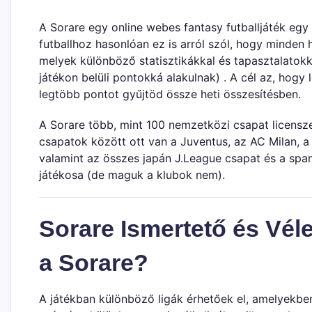
A Sorare egy online webes fantasy futballjáték eg
futballhoz hasonlóan ez is arról szól, hogy minden h
melyek különböző statisztikákkal és tapasztalatokk
játékon belüli pontokká alakulnak) . A cél az, hogy
legtöbb pontot gyűjtöd össze heti összesítésben.
A Sorare több, mint 100 nemzetközi csapat licensze
csapatok között ott van a Juventus, az AC Milan, a 
valamint az összes japán J.League csapat és a spa
játékosa (de maguk a klubok nem).
Sorare Ismertető és Vé
a Sorare?
A játékban különböző ligák érhetőek el, amelyekbe