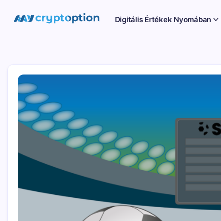
Ugrás
a
MyCryptOption
Digitális Értékek Nyomában
tartalomhoz
Kriptopénz
Hírek,
Váltás
és
Közösség!