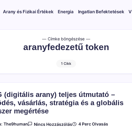
Arany és Fizikai Értékek
Energia
Ingatlan Befektetések
V
Címke böngészése
aranyfedezetű token
1 Cikk
(digitális arany) teljes útmutató –
és, vásárlás, stratégia és a globális
szer megértése
A(z)
4 Perc Olvasás
a:
The9human
Nincs Hozzászólás
PAXG