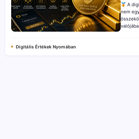
A dig
nem egy
összeköt
valójáb
Digitális Értékek Nyomában