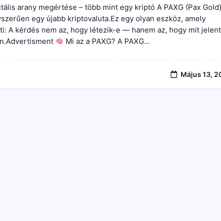
(digitális
itális arany megértése – több mint egy kriptó A PAXG (Pax Gold
Arany)
Teljes
szerűen egy újabb kriptovaluta.Ez egy olyan eszköz, amely
Útmutató
i: A kérdés nem az, hogy létezik-e — hanem az, hogy mit jelent
–
an.Advertisment
Mi az a PAXG? A PAXG…
Működés,
Vásárlás,
Stratégia
És
A
Május 13, 2
Globális
Rendszer
Megértése
Bejegyzéshez