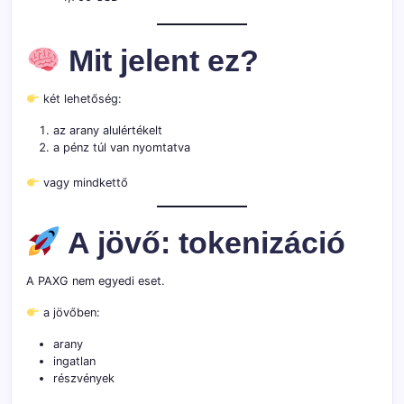
Mit jelent ez?
két lehetőség:
az arany alulértékelt
a pénz túl van nyomtatva
vagy mindkettő
A jövő: tokenizáció
A PAXG nem egyedi eset.
a jövőben:
arany
ingatlan
részvények