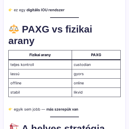
ez egy
digitális IOU rendszer
PAXG vs fizikai
arany
Fizikai arany
PAXG
teljes kontroll
custodian
lassú
gyors
offline
online
stabil
likvid
egyik sem jobb —
más szerepük van
A helyes stratégia