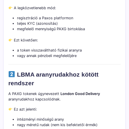
A legközvetlenebb mód:
regisztráció a Paxos platformon
teljes KYC (azonosítás)
megfelelő mennyiségű PAXG birtoklása
Ezt követően:
a token visszaváltható fizikai aranyra
vagy annak pénzbeli megfelelőjére
LBMA aranyrudakhoz kötött
rendszer
A PAXG tokenek úgynevezett
London Good Delivery
aranyrudakhoz kapcsolódnak.
Ez azt jelenti:
intézményi minőségű arany
nagy méretű rudak (nem kis befektetői érmék)