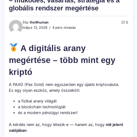
– működés, vásárlás, stratégia és a
globális rendszer megértése
Írta:
the9human
0
május 13, 2026
4 perc olvasás
A digitális arany
megértése – több mint egy
kriptó
A PAXG (Pax Gold) nem egyszerűen egy újabb kriptovaluta.
Ez egy olyan eszköz, amely összeköti:
a fizikai arany világát
a blockchain technológiát
és a modern pénzügyi rendszert
A kérdés nem az, hogy létezik-e — hanem az, hogy
mit jelent
valójában
.