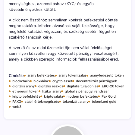
mennyiséghez, azonosításhoz (KYC) és egyéb
követelményekhez kötött.
A cikk nem ösztönöz semmilyen konkrét befektetési döntés
meghozatalára. Minden olvasónak saját felelőssége, hogy
megfelelő kutatást végezzen, és szükség esetén független
szakértő tanácsát kérje.
A szerző és az oldal üzemeltetője nem vállal felelősséget
semmilyen közvetlen vagy közvetett pénzügyi veszteségért,
amely a cikkben szereplő információk felhasználásából ered.
arany befektetés
arany tokenizálás
aranyfedezetű token
Címkék:
blockchain
blokklánc
crypto asset
decentralizált pénzügyek
digitális arany
digitális eszköz
digitális tulajdonlás
ERC-20 token
ethereum token
fizikai arany
globális pénzügyi rendszer
kripto befektetés
kriptovaluta
modern befektetés
Pax Gold
PAXG
stabil értékmegőrzés
tokenizált arany
tokenized gold
web3