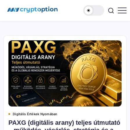
Ugrás
MyCryptOption
a
tartalomhoz
Kriptopénz
Hírek,
Váltás
és
Közösség!
Digitális Értékek Nyomában
PAXG (digitális arany) teljes útmutató