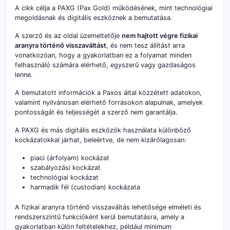
A cikk célja a PAXG (Pax Gold) működésének, mint technológiai
megoldásnak és digitális eszköznek a bemutatása.
A szerző és az oldal üzemeltetője
nem hajtott végre fizikai
aranyra történő visszaváltást
, és nem tesz állítást arra
vonatkozóan, hogy a gyakorlatban ez a folyamat minden
felhasználó számára elérhető, egyszerű vagy gazdaságos
lenne.
A bemutatott információk a Paxos által közzétett adatokon,
valamint nyilvánosan elérhető forrásokon alapulnak, amelyek
pontosságát és teljességét a szerző nem garantálja.
A PAXG és más digitális eszközök használata különböző
kockázatokkal járhat, beleértve, de nem kizárólagosan:
piaci (árfolyam) kockázat
szabályozási kockázat
technológiai kockázat
harmadik fél (custodian) kockázata
A fizikai aranyra történő visszaváltás lehetősége elméleti és
rendszerszintű funkcióként kerül bemutatásra, amely a
gyakorlatban külön feltételekhez, például minimum