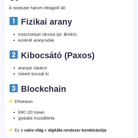
A rendszer három rétegből áll:
Fizikai arany
trezorokban tárolva (pl. Brink’s)
konkrét aranyrudak
Kibocsátó (Paxos)
aranyat vásárol
tokent bocsát ki
Blockchain
Ethereum
ERC-20 token
globális hozzáférés
Ez a
valós világ + digitális rendszer kombinációja