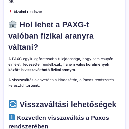
DE:
bizalmi rendszer
Hol lehet a PAXG-t
valóban fizikai aranyra
váltani?
A PAXG egyik legfontosabb tulajdonsága, hogy nem csupán
elméleti fedezettel rendelkezik, hanem
valós körülmények
között is visszaváltható fizikai aranyra
.
A visszaváltás alapvetően a kibocsátón, a
Paxos
rendszerén
keresztül történik.
Visszaváltási lehetőségek
Közvetlen visszaváltás a Paxos
rendszerében