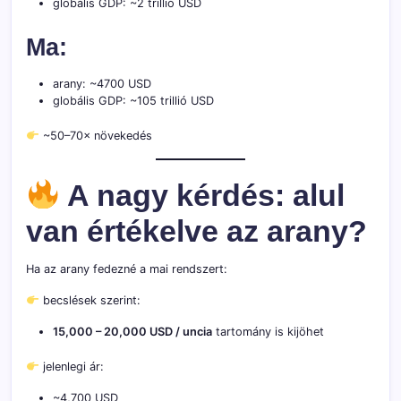
globális GDP: ~2 trillió USD
Ma:
arany: ~4700 USD
globális GDP: ~105 trillió USD
~50–70× növekedés
A nagy kérdés: alul
van értékelve az arany?
Ha az arany fedezné a mai rendszert:
becslések szerint:
15,000 – 20,000 USD / uncia
tartomány is kijöhet
jelenlegi ár:
~4,700 USD