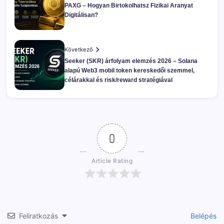
PAXG – Hogyan Birtokolhatsz Fizikai Aranyat
Digitálisan?
Következő
Seeker (SKR) árfolyam elemzés 2026 – Solana
alapú Web3 mobil token kereskedői szemmel,
célárakkal és risk/reward stratégiával
0
Article Rating
Feliratkozás
Belépés