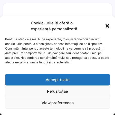
Cookie-urile îți oferă o
experiență personalizată
Pentru a oferi cele mai bune experiențe, folosim tehnologii precum
cookie-urile pentru a stoca și/sau accesa informații de pe dispozitiv.
Consimțământul pentru aceste tehnologii ne va permite să procesăm
date precum comportamentul de navigare sau identificatori unici pe
acest site. Neacordarea consimțământului sau retragerea acestuia poate
Általános Szerződési Feltételek
afecta negativ anumite funcții și caracteristici.
Adatvédelmi szabályzat
Süti kezelés
Accept toate
Facebook
Discord
YouTube
Mail
Refuz totae
This website uses cookies to improve your experience. We'll
assume you're ok with this, but you can opt-out if you wish.
NEWS
View preferences
Még több
Elfogadom
Bitcoin hírek