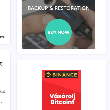
)
026
t
kat
zz