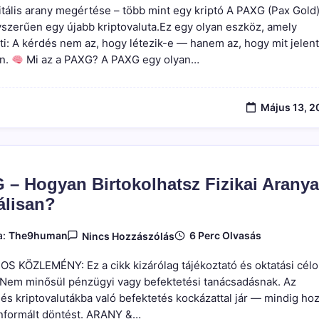
(digitális
itális arany megértése – több mint egy kriptó A PAXG (Pax Gold
Arany)
Teljes
szerűen egy újabb kriptovaluta.Ez egy olyan eszköz, amely
Útmutató
i: A kérdés nem az, hogy létezik-e — hanem az, hogy mit jelent
–
an.
Mi az a PAXG? A PAXG egy olyan…
Működés,
Vásárlás,
Stratégia
És
A
Május 13, 2
Globális
Rendszer
Megértése
Bejegyzéshez
 – Hogyan Birtokolhatsz Fizikai Aranya
álisan?
A(z)
6 Perc Olvasás
a:
The9human
Nincs Hozzászólás
PAXG
–
S KÖZLEMÉNY: Ez a cikk kizárólag tájékoztató és oktatási célo
Hogyan
Birtokolhatsz
. Nem minősül pénzügyi vagy befektetési tanácsadásnak. Az
Fizikai
és kriptovalutákba való befektetés kockázattal jár — mindig ho
Aranyat
informált döntést. ARANY &…
Digitálisan?