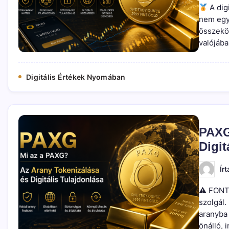
A dig
nem egy
összeköt
valójáb
Digitális Értékek Nyomában
PAXG
Digit
Írt
⚠ FONTO
szolgál
aranyba 
önálló, 