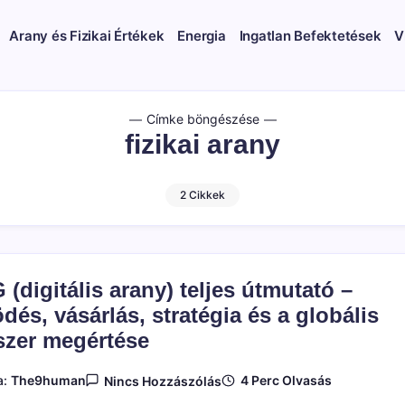
Arany és Fizikai Értékek
Energia
Ingatlan Befektetések
V
Címke böngészése
fizikai arany
2 Cikkek
(digitális arany) teljes útmutató –
és, vásárlás, stratégia és a globális
szer megértése
A(z)
4 Perc Olvasás
a:
The9human
Nincs Hozzászólás
PAXG