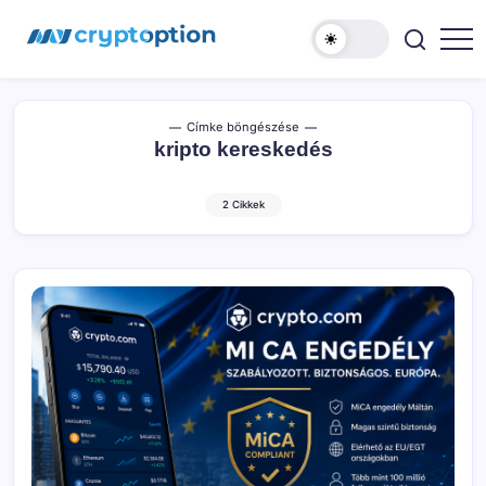
Ugrás
MyCryptOption
a
tartalomhoz
Kriptopénz
Hírek,
Váltás
és
Közösség!
Címke böngészése
kripto kereskedés
2 Cikkek