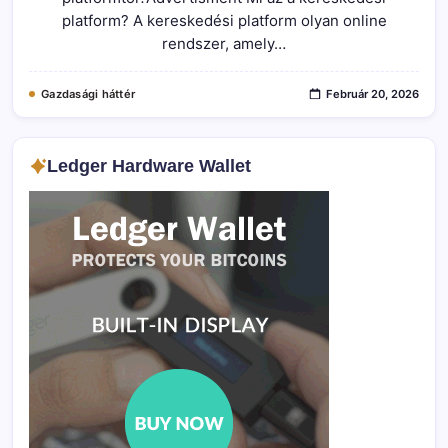
A
platform? A kereskedési platform olyan online
Befektetési
Platform?
rendszer, amely…
Bejegyzéshez
Gazdasági háttér
Február 20, 2026
Ledger Hardware Wallet