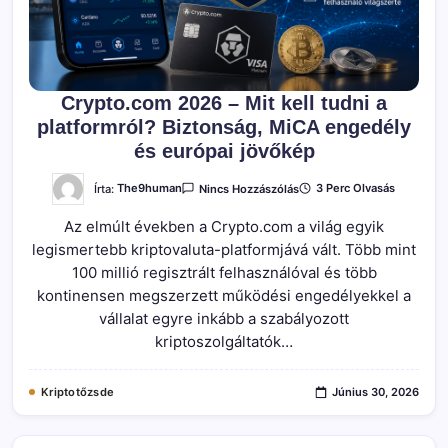
Crypto.com 2026 – Mit kell tudni a
platformról? Biztonság, MiCA engedély
és európai jövőkép
A(z)
Írta:
The9human
3 Perc Olvasás
Nincs Hozzászólás
Crypto.com
2026
Az elmúlt években a Crypto.com a világ egyik
–
Mit
legismertebb kriptovaluta-platformjává vált. Több mint
Kell
Tudni
100 millió regisztrált felhasználóval és több
A
Platformról?
kontinensen megszerzett működési engedélyekkel a
Biztonság,
vállalat egyre inkább a szabályozott
MiCA
Engedély
kriptoszolgáltatók…
És
Európai
Jövőkép
Bejegyzéshez
Kriptotőzsde
Június 30, 2026