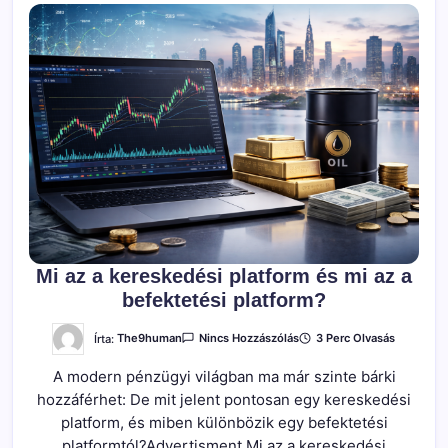
Mi az a kereskedési platform és mi az a
befektetési platform?
A(z)
Írta:
The9human
3 Perc Olvasás
Nincs Hozzászólás
Mi
Az
A modern pénzügyi világban ma már szinte bárki
A
Kereskedési
hozzáférhet: De mit jelent pontosan egy kereskedési
Platform
És
platform, és miben különbözik egy befektetési
Mi
Az
platformtól?Advertisment Mi az a kereskedési