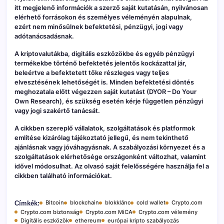
itt megjelenő információk a szerző saját kutatásán, nyilvánosan
elérhető forrásokon és személyes véleményén alapulnak,
ezért nem minősülnek befektetési, pénzügyi, jogi vagy
adótanácsadásnak.
A kriptovalutákba, digitális eszközökbe és egyéb pénzügyi
termékekbe történő befektetés jelentős kockázattal jár,
beleértve a befektetett tőke részleges vagy teljes
elvesztésének lehetőségét is. Minden befektetési döntés
meghozatala előtt végezzen saját kutatást (DYOR – Do Your
Own Research), és szükség esetén kérje független pénzügyi
vagy jogi szakértő tanácsát.
A cikkben szereplő vállalatok, szolgáltatások és platformok
említése kizárólag tájékoztató jellegű, és nem tekinthető
ajánlásnak vagy jóváhagyásnak. A szabályozási környezet és a
szolgáltatások elérhetősége országonként változhat, valamint
idővel módosulhat. Az olvasó saját felelősségére használja fel a
cikkben található információkat.
Bitcoin
blockchain
blokklánc
cold wallet
Crypto.com
Címkék:
Crypto.com biztonság
Crypto.com MiCA
Crypto.com vélemény
Digitális eszközök
ethereum
európai kripto szabályozás