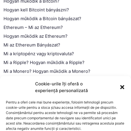
Hogyan működik a Bitcoin?
Hogyan kell Bitcoint bányászni?
Hogyan működik a Bitcoin bányászat?
Ethereum – Mi az Ethereum?
Hogyan működik az Ethereum?
Mi az Ethereum Bányászat?
Mi a kriptopénz vagy kriptovaluta?
Mi a Ripple? Hogyan működik a Ripple?
Mi a Monero? Hogyan működik a Monero?
Mi a Litecoin? – Hogyan működik a Litecoin?
Cookie-urile îți oferă o
Mi a blokklánc (technológia)?
experiență personalizată
Mi az okos szerződés?
Pentru a oferi cele mai bune experiențe, folosim tehnologii precum
cookie-urile pentru a stoca și/sau accesa informații de pe dispozitiv.
Consimțământul pentru aceste tehnologii ne va permite să procesăm
date precum comportamentul de navigare sau identificatori unici pe
acest site. Neacordarea consimțământului sau retragerea acestuia poate
afecta negativ anumite funcții și caracteristici.