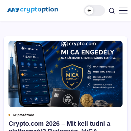
Ugrás
MyCryptOption
a
tartalomhoz
Kriptopénz
Hírek,
Váltás
és
Közösség!
Kriptotőzsde
Crypto.com 2026 – Mit kell tudni a