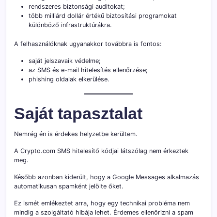
rendszeres biztonsági auditokat;
több milliárd dollár értékű biztosítási programokat
különböző infrastruktúrákra.
A felhasználóknak ugyanakkor továbbra is fontos:
saját jelszavaik védelme;
az SMS és e-mail hitelesítés ellenőrzése;
phishing oldalak elkerülése.
Saját tapasztalat
Nemrég én is érdekes helyzetbe kerültem.
A Crypto.com SMS hitelesítő kódjai látszólag nem érkeztek
meg.
Később azonban kiderült, hogy a Google Messages alkalmazás
automatikusan spamként jelölte őket.
Ez ismét emlékeztet arra, hogy egy technikai probléma nem
mindig a szolgáltató hibája lehet. Érdemes ellenőrizni a spam