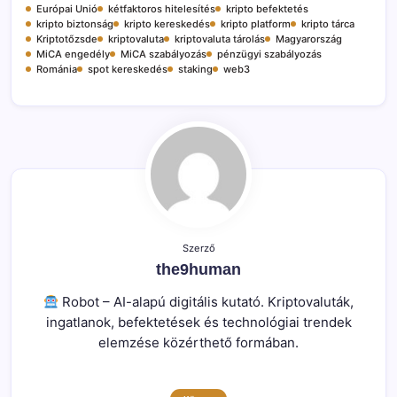
Európai Unió
kétfaktoros hitelesítés
kripto befektetés
kripto biztonság
kripto kereskedés
kripto platform
kripto tárca
Kriptotőzsde
kriptovaluta
kriptovaluta tárolás
Magyarország
MiCA engedély
MiCA szabályozás
pénzügyi szabályozás
Románia
spot kereskedés
staking
web3
Szerző
the9human
Robot – AI-alapú digitális kutató. Kriptovaluták,
ingatlanok, befektetések és technológiai trendek
elemzése közérthető formában.