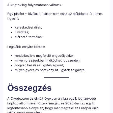
A kriptovilág folyamatosan változik.
Egy platform kiválasztásakor nem csak az alábbiakat érdemes
figyelni:
kereskedési díjak;
likviditás;
elérhető termékek.
Legalább ennyire fontos:
rendelkezik-e megfelelő engedélyekkel;
milyen országokban működhet jogszerűen;
hogyan kezeli az ügyfélvagyont;
milyen gyors és hatékony az ügyfélszolgálata.
Összegzés
A Crypto.com az elmúlt években a világ egyik legnagyobb
kriptoplatformjává nőtte ki magát, és 2026-ban az egyik
legfontosabb előnye az, hogy már megfelel az Európai Unió
MiCA szabályozásának.