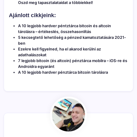
Oszd meg tapasztalataidat a többiekkel!
Ajánlott cikkjeink:
A 10 legjobb hardver péntztárca bitcoin és altcoin
tárolásra – értékeslés, összehasonlítás
5 kecsegtető lehetőség a pénzed kamatoztatására 2021-
ben
Ezekre kell figyelned, ha el akarod kerülni az
adathalászokat
7 legjobb bitcoin (és altcoin) pénztárca mobilra – iOS-re és
Androidra egyaránt
A 10 legjobb hardver pénztárca bitcoin tárolásra