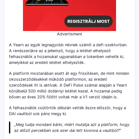
Advertisment
A Yearn az egyik legnagyobb névnek számít a defi-szektorban.
A rendszerükre az a jellemző, hogy a letétet elhelyező
felhasználók a hozamukat ugyanabban a tokenben vehetik ki,
amelyikkel az eredeti letétet elhelyezték.
A platform mostanában esett át egy frissítésen, de mint minden
okosszerződésekkel működő platformon, az eredeti
szerződések itt is aktívak. A DeFi Pulse számai alapján a Yearn
körülbelül 500 millió dollárnyi letétet kezel. A hozamai pedig
bőven az éves 20% fölött voltak már a V1 verzió idején is.
A felhasználók csütörtök délután vették észre először, hogy a
DAI vaultból sok pénz megy ki.
„Meg tudja mondani bárki, miért mutatja azt a platform, hogy
az előző percekben sok ezer dai lett kivonva a vaultból?”