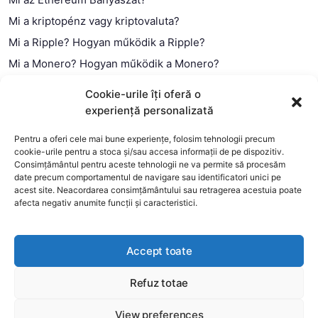
Mi a kriptopénz vagy kriptovaluta?
Mi a Ripple? Hogyan működik a Ripple?
Mi a Monero? Hogyan működik a Monero?
Mi a Litecoin? – Hogyan működik a Litecoin?
Cookie-urile îți oferă o
Mi a blokklánc (technológia)?
experiență personalizată
Mi az okos szerződés?
Pentru a oferi cele mai bune experiențe, folosim tehnologii precum
cookie-urile pentru a stoca și/sau accesa informații de pe dispozitiv.
Consimțământul pentru aceste tehnologii ne va permite să procesăm
date precum comportamentul de navigare sau identificatori unici pe
acest site. Neacordarea consimțământului sau retragerea acestuia poate
afecta negativ anumite funcții și caracteristici.
Accept toate
Refuz totae
This website uses cookies to improve your experience. We'll
assume you're ok with this, but you can opt-out if you wish.
View preferences