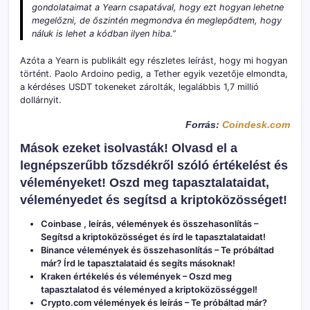
gondolataimat a Yearn csapatával, hogy ezt hogyan lehetne
megelőzni, de őszintén megmondva én meglepődtem, hogy
náluk is lehet a kódban ilyen hiba.”
Azóta a Yearn is publikált egy részletes leírást, hogy mi hogyan
történt. Paolo Ardoino pedig, a Tether egyik vezetője elmondta,
a kérdéses USDT tokeneket zárolták, legalábbis 1,7 millió
dollárnyit.
Forrás:
Coindesk.com
Mások ezeket isolvasták! Olvasd el a
legnépszerűbb tőzsdékről szóló értékelést és
véleményeket! Oszd meg tapasztalataidat,
véleményedet és segítsd a kriptoközösséget!
Coinbase , leírás, vélemények és összehasonlítás
–
Segítsd a kriptoközösséget és írd le tapasztalataidat!
Binance vélemények és összehasonlítás
– Te próbáltad
már? Írd le tapasztalataid és segíts másoknak!
Kraken értékelés és vélemények
– Oszd meg
tapasztalatod és véleményed a kriptoközösséggel!
Crypto.com vélemények és leírás
– Te próbáltad már?