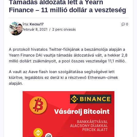
Támadás áldozata lett a Yearn
Finance – 11 millió dollár a veszteség
Írta:
Kecsu17
0
február 8, 2021
2 perc olvasás
A protokoll hivatalos Twitter-fiókjának a beszámolója alapján a
Yearn Finance DAI vaultja támadás áldozatává vált, a hekker 2,8
millió dollárt zsákmányolt, a pool összes vesztesége 11,1 millió.
A vault az Aave flash loan szolgáltatása segítségével lett
kiürítve, legalábbis ez derül ki a résztvevő Ethereum-címek
alapján.