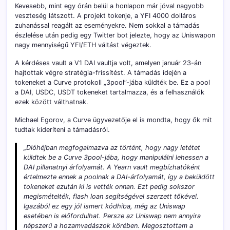
Kevesebb, mint egy órán belül a honlapon már jóval nagyobb
veszteség látszott. A projekt tokenje, a YFI 4000 dolláros
zuhanással reagált az eseményekre. Nem sokkal a támadás
észlelése után pedig egy Twitter bot jelezte, hogy az Uniswapon
nagy mennyiségű YFI/ETH váltást végeztek.
A kérdéses vault a V1 DAI vaultja volt, amelyen január 23-án
hajtottak végre stratégia-frissítést. A támadás idején a
tokeneket a Curve protokoll „3pool”-jába küldték be. Ez a pool
a DAI, USDC, USDT tokeneket tartalmazza, és a felhasználók
ezek között válthatnak.
Michael Egorov, a Curve ügyvezetője el is mondta, hogy ők mit
tudtak kideríteni a támadásról.
„Dióhéjban megfogalmazva az történt, hogy nagy letétet
küldtek be a Curve 3pool-jába, hogy manipulálni lehessen a
DAI pillanatnyi árfolyamát. A Yearn vault megbízhatóként
értelmezte ennek a poolnak a DAI-árfolyamát, így a beküldött
tokeneket ezután ki is vették onnan. Ezt pedig sokszor
megismételték, flash loan segítségével szerzett tőkével.
Igazából ez egy jól ismert kódhiba, még az Uniswap
esetében is előfordulhat. Persze az Uniswap nem annyira
népszerű a hozamvadászok körében. Megosztottam a