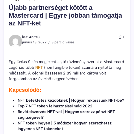
Újabb partnerséget kötött a
Mastercard | Egyre jobban támogatja
az NFT-ket
Írta:
AnitaS
0
június 13, 2022
3 perc olvasás
Egy június 9.-én megjelent sajtóközlemény szerint a Mastercard
cégóriás több
NFT
(non fungible token) számára nyitotta meg
hálózatát. A cégnél összesen 2.89 milliárd kártya volt
forgalomban az év első negyedévében.
Kapcsolódó:
NFT befektetés kezdőknek | Hogyan fektessünk NFT-be?
Top 7 NFT token felhasználási mód 2022
Bevételszerzés NFT-vel | Hogyan szerezz pénzt NFT
segítségével?
NFT token ingyen | 5 módszer hogyan szerezhetsz
ingyenes NFT tokeneket