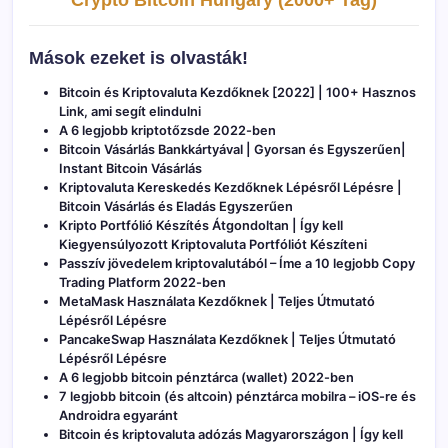
Crypto Bitcoin Hungary (2000+ Tag)
Mások ezeket is olvasták!
Bitcoin és Kriptovaluta Kezdőknek [2022] | 100+ Hasznos
Link, ami segít elindulni
A 6 legjobb kriptotőzsde 2022-ben
Bitcoin Vásárlás Bankkártyával | Gyorsan és Egyszerűen|
Instant Bitcoin Vásárlás
Kriptovaluta Kereskedés Kezdőknek Lépésről Lépésre |
Bitcoin Vásárlás és Eladás Egyszerűen
Kripto Portfólió Készítés Átgondoltan | Így kell
Kiegyensúlyozott Kriptovaluta Portfóliót Készíteni
Passzív jövedelem kriptovalutából – Íme a 10 legjobb Copy
Trading Platform 2022-ben
MetaMask Használata Kezdőknek | Teljes Útmutató
Lépésről Lépésre
PancakeSwap Használata Kezdőknek | Teljes Útmutató
Lépésről Lépésre
A 6 legjobb bitcoin pénztárca (wallet) 2022-ben
7 legjobb bitcoin (és altcoin) pénztárca mobilra – iOS-re és
Androidra egyaránt
Bitcoin és kriptovaluta adózás Magyarországon | Így kell