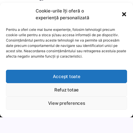
Mi a Litecoin? – Hogyan működik a Litecoin?
Cookie-urile îți oferă o
Mi a blokklánc (technológia)?
experiență personalizată
Mi az okos szerződés?
Pentru a oferi cele mai bune experiențe, folosim tehnologii precum
cookie-urile pentru a stoca și/sau accesa informații de pe dispozitiv.
Consimțământul pentru aceste tehnologii ne va permite să procesăm
date precum comportamentul de navigare sau identificatori unici pe
acest site. Neacordarea consimțământului sau retragerea acestuia poate
afecta negativ anumite funcții și caracteristici.
Accept toate
Refuz totae
This website uses cookies to improve your experience. We'll
assume you're ok with this, but you can opt-out if you wish.
View preferences
Copyright 2026 —
MyCryptOption
.
Még több
Elfogadom