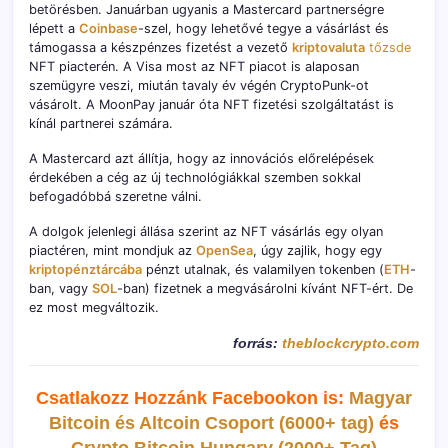
betörésben. Januárban ugyanis a Mastercard partnerségre
lépett a
Coinbase
-szel, hogy lehetővé tegye a vásárlást és
támogassa a készpénzes fizetést a vezető
kriptovaluta
tőzsde
NFT piacterén. A Visa most az NFT piacot is alaposan
szemügyre veszi, miután tavaly év végén CryptoPunk-ot
vásárolt. A MoonPay január óta NFT fizetési szolgáltatást is
kínál partnerei számára.
A Mastercard azt állítja, hogy az innovációs előrelépések
érdekében a cég az új technológiákkal szemben sokkal
befogadóbbá szeretne válni.
A dolgok jelenlegi állása szerint az NFT vásárlás egy olyan
piactéren, mint mondjuk az
OpenSea
, úgy zajlik, hogy egy
kriptopénztárcába
pénzt utalnak, és valamilyen tokenben (
ETH
-
ban, vagy
SOL
-ban) fizetnek a megvásárolni kívánt NFT-ért. De
ez most megváltozik.
forrás:
theblockcrypto.com
Csatlakozz Hozzánk Facebookon is:
Magyar
Bitcoin és Altcoin Csoport (6000+ tag)
és