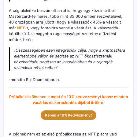
A cég alelnöke beszámolt arról is, hogy egy közelmúltbeli
Mastercard-felmérés, több mint 35 000 ember részvételével,
40 országban arra jutott, hogy a válaszadók 45%-a vásárolt
már
NFT
-t, vagy fontolóra venné a vásárlást. A válaszadók
körülbelül fele nagyobb rugalmasságot szeretne a fizetési
módok terén.
„Összességében ezen integrációk célja, hogy a kriptoszféra
elérhetőbbé váljon és segítse az NFT ökoszisztémák
növekedését, segítsen az innovációban és a rajongók
számának növelésében”
-mondta Ruj Dhamodharan.
Próbáld ki a
Binance
-t most és 10% kedvezményt kapsz minden
vásárlás és kereskedés díjából örökre!
Kérem a 10% Kedvezményt
A cégnek nem ez az első próbálkozása az NFT piacra való