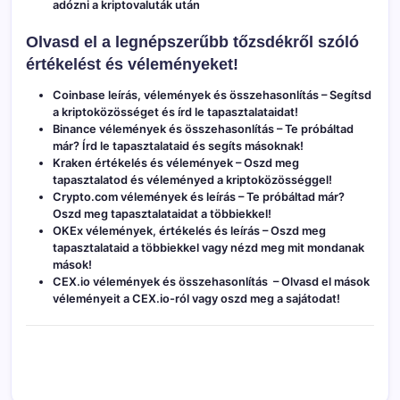
adózni a kriptovaluták után
Olvasd el a legnépszerűbb tőzsdékről szóló
értékelést és véleményeket!
Coinbase leírás, vélemények és összehasonlítás
– Segítsd
a kriptoközösséget és írd le tapasztalataidat!
Binance vélemények és összehasonlítás
– Te próbáltad
már? Írd le tapasztalataid és segíts másoknak!
Kraken értékelés és vélemények
– Oszd meg
tapasztalatod és véleményed a kriptoközösséggel!
Crypto.com vélemények és leírás
– Te próbáltad már?
Oszd meg tapasztalataidat a többiekkel!
OKEx vélemények, értékelés és leírás
– Oszd meg
tapasztalataid a többiekkel vagy nézd meg mit mondanak
mások!
CEX.io vélemények és összehasonlítás
– Olvasd el mások
véleményeit a CEX.io-ról vagy oszd meg a sajátodat!