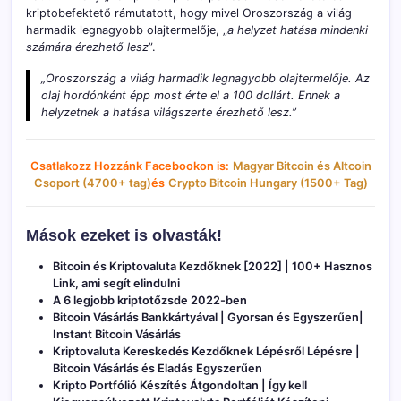
kriptobefektető rámutatott, hogy mivel Oroszország a világ
harmadik legnagyobb olajtermelője, „
a helyzet hatása mindenki
számára érezhető lesz
”.
„
Oroszország a világ harmadik legnagyobb olajtermelője. Az
olaj hordónként épp most érte el a 100 dollárt. Ennek a
helyzetnek a hatása világszerte érezhető lesz.
”
Csatlakozz Hozzánk Facebookon is:
Magyar Bitcoin és Altcoin
Csoport (4700+ tag)
és
Crypto Bitcoin Hungary (1500+ Tag)
Mások ezeket is olvasták!
Bitcoin és Kriptovaluta Kezdőknek [2022] | 100+ Hasznos
Link, ami segít elindulni
A 6 legjobb kriptotőzsde 2022-ben
Bitcoin Vásárlás Bankkártyával | Gyorsan és Egyszerűen|
Instant Bitcoin Vásárlás
Kriptovaluta Kereskedés Kezdőknek Lépésről Lépésre |
Bitcoin Vásárlás és Eladás Egyszerűen
Kripto Portfólió Készítés Átgondoltan | Így kell