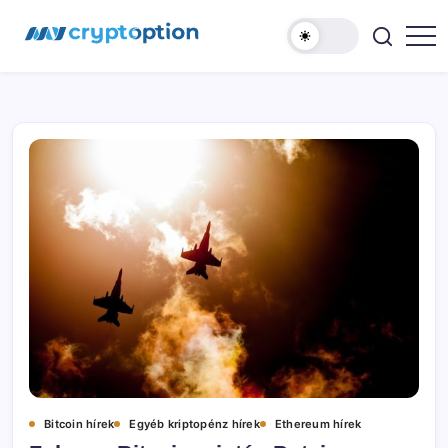
Ugrás
MyCryptOption
a
tartalomhoz
Kriptopénz
Hírek,
Váltás
és
Közösség!
Bitcoin hírek
Egyéb kriptopénz hírek
Ethereum hírek