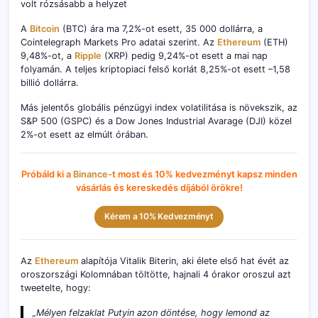
volt rózsásabb a helyzet
A
Bitcoin
(BTC) ára ma 7,2%-ot esett, 35 000 dollárra, a
Cointelegraph Markets Pro adatai szerint. Az
Ethereum
(ETH)
9,48%-ot, a
Ripple
(XRP) pedig 9,24%-ot esett a mai nap
folyamán. A teljes kriptopiaci felső korlát 8,25%-ot esett –1,58
billió dollárra.
Más jelentős globális pénzügyi index volatilitása is növekszik, az
S&P 500 (GSPC) és a Dow Jones Industrial Avarage (DJI) közel
2%-ot esett az elmúlt órában.
Próbáld ki a
Binance
-t most és 10% kedvezményt kapsz minden
vásárlás és kereskedés díjából örökre!
Kérem a 10% Kedvezményt
Az
Ethereum
alapítója Vitalik Biterin, aki élete első hat évét az
oroszországi Kolomnában töltötte, hajnali 4 órakor oroszul azt
tweetelte, hogy:
„
Mélyen felzaklat Putyin azon döntése, hogy lemond az