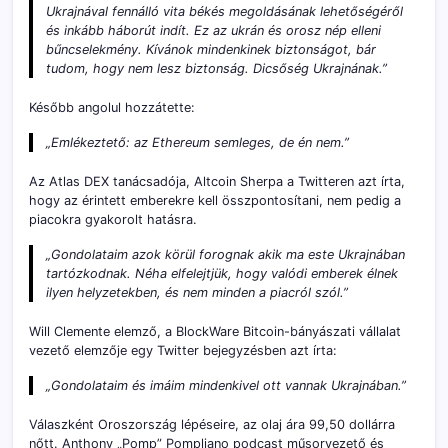
Ukrajnával fennálló vita békés megoldásának lehetőségéről
és inkább háborút indít. Ez az ukrán és orosz nép elleni
bűncselekmény. Kívánok mindenkinek biztonságot, bár
tudom, hogy nem lesz biztonság. Dicsőség Ukrajnának
.”
Később angolul hozzátette:
„
Emlékeztető: az Ethereum semleges, de én nem.
”
Az Atlas DEX tanácsadója, Altcoin Sherpa a Twitteren azt írta,
hogy az érintett emberekre kell összpontosítani, nem pedig a
piacokra gyakorolt hatásra.
„
Gondolataim azok körül forognak akik ma este Ukrajnában
tartózkodnak. Néha elfelejtjük, hogy valódi emberek élnek
ilyen helyzetekben, és nem minden a piacról szól.
”
Will Clemente elemző, a BlockWare Bitcoin-bányászati vállalat
vezető elemzője egy Twitter bejegyzésben azt írta:
„
Gondolataim és imáim mindenkivel ott vannak Ukrajnában.
”
Válaszként Oroszország lépéseire, az olaj ára 99,50 dollárra
nőtt. Anthony „Pomp” Pompliano podcast műsorvezető és