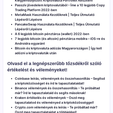
Kiegyensúlyozott Kriptovaluta Portfóliót Készíteni
Passzív jövedelem kriptovalutából – Íme a 10 legjobb Copy
Trading Platform 2022-ben
MetaMask Használata Kezdőknek | Teljes Útmutató
Lépésről Lépésre
PancakeSwap Használata Kezdőknek | Teljes Útmutató
Lépésről Lépésre
A 6 legjobb bitcoin pénztárca (wallet) 2022-ben
7 legjobb bitcoin (és altcoin) pénztárca mobilra – iOS-re és
Androidra egyaránt
Bitcoin és kriptovaluta adózás Magyarországon | Így kell
adózni a kriptovaluták után
Olvasd el a legnépszerűbb tőzsdékről szóló
értékelést és véleményeket!
Coinbase leírás, vélemények és összehasonlítás
– Segítsd
a kriptoközösséget és írd le tapasztalataidat!
Binance vélemények és összehasonlítás
– Te próbáltad
már? Írd le tapasztalataid és segíts másoknak!
Kraken értékelés és vélemények
– Oszd meg
tapasztalatod és véleményed a kriptoközösséggel!
Crypto.com vélemények és leírás
– Te próbáltad már?
Oszd meg tapasztalataidat a többiekkel!