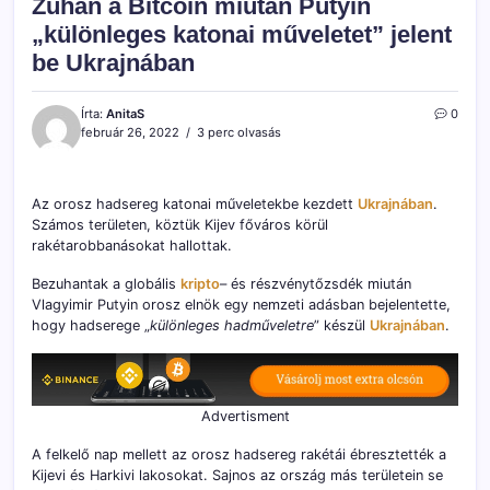
Zuhan a Bitcoin miután Putyin
„különleges katonai műveletet” jelent
be Ukrajnában
Írta:
AnitaS
0
február 26, 2022
3 perc olvasás
Az orosz hadsereg katonai műveletekbe kezdett
Ukrajnában
.
Számos területen, köztük Kijev főváros körül
rakétarobbanásokat hallottak.
Bezuhantak a globális
kripto
– és részvénytőzsdék miután
Vlagyimir Putyin orosz elnök egy nemzeti adásban bejelentette,
hogy hadserege „
különleges hadműveletre
” készül
Ukrajnában
.
Advertisment
A felkelő nap mellett az orosz hadsereg rakétái ébresztették a
Kijevi és Harkivi lakosokat. Sajnos az ország más területein se