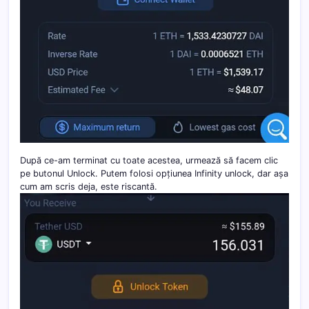
După ce-am terminat cu toate acestea, urmează să facem clic
pe butonul Unlock. Putem folosi opțiunea Infinity unlock, dar așa
cum am scris deja, este riscantă.