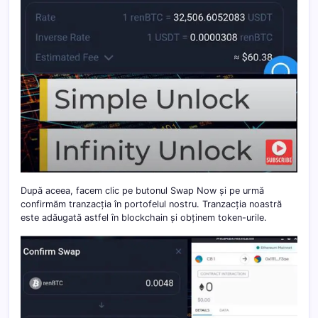
După aceea, facem clic pe butonul Swap Now și pe urmă
confirmăm tranzacția în portofelul nostru. Tranzacția noastră
este adăugată astfel în blockchain și obținem token-urile.