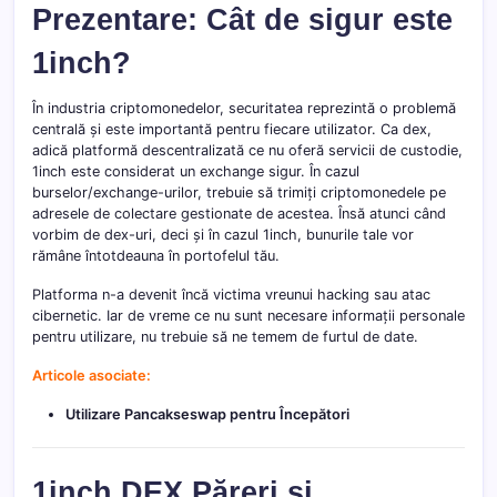
Prezentare: Cât de sigur este
1inch?
În industria criptomonedelor, securitatea reprezintă o problemă
centrală și este importantă pentru fiecare utilizator. Ca dex,
adică platformă descentralizată ce nu oferă servicii de custodie,
1inch este considerat un exchange sigur. În cazul
burselor/exchange-urilor, trebuie să trimiți criptomonedele pe
adresele de colectare gestionate de acestea. Însă atunci când
vorbim de dex-uri, deci și în cazul 1inch, bunurile tale vor
rămâne întotdeauna în portofelul tău.
Platforma n-a devenit încă victima vreunui hacking sau atac
cibernetic. Iar de vreme ce nu sunt necesare informații personale
pentru utilizare, nu trebuie să ne temem de furtul de date.
Articole asociate:
Utilizare Pancakseswap pentru Începători
1inch DEX Păreri și