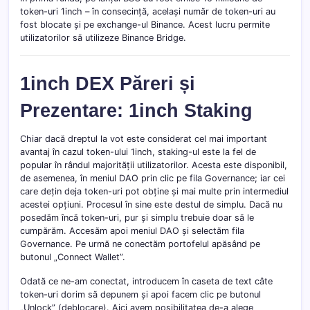
token-uri 1inch – în consecință, același număr de token-uri au
fost blocate și pe exchange-ul Binance. Acest lucru permite
utilizatorilor să utilizeze Binance Bridge.
1inch DEX Păreri și
Prezentare: 1inch Staking
Chiar dacă dreptul la vot este considerat cel mai important
avantaj în cazul token-ului 1inch, staking-ul este la fel de
popular în rândul majorității utilizatorilor. Acesta este disponibil,
de asemenea, în meniul DAO prin clic pe fila Governance; iar cei
care dețin deja token-uri pot obține și mai multe prin intermediul
acestei opțiuni. Procesul în sine este destul de simplu. Dacă nu
posedăm încă token-uri, pur și simplu trebuie doar să le
cumpărăm. Accesăm apoi meniul DAO și selectăm fila
Governance. Pe urmă ne conectăm portofelul apăsând pe
butonul „Connect Wallet”.
Odată ce ne-am conectat, introducem în caseta de text câte
token-uri dorim să depunem și apoi facem clic pe butonul
„Unlock” (deblocare). Aici avem posibilitatea de-a alege