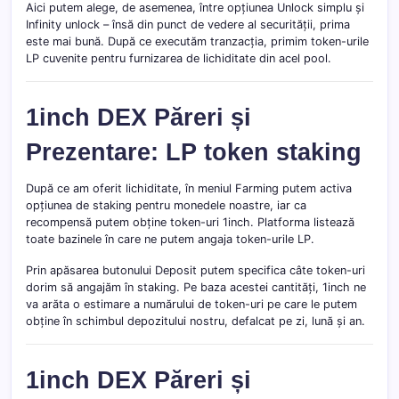
Aici putem alege, de asemenea, între opțiunea Unlock simplu și
Infinity unlock – însă din punct de vedere al securității, prima
este mai bună. După ce executăm tranzacția, primim token-urile
LP cuvenite pentru furnizarea de lichiditate din acel pool.
1inch DEX Păreri și
Prezentare: LP token staking
După ce am oferit lichiditate, în meniul Farming putem activa
opțiunea de staking pentru monedele noastre, iar ca
recompensă putem obține token-uri 1inch. Platforma listează
toate bazinele în care ne putem angaja token-urile LP.
Prin apăsarea butonului Deposit putem specifica câte token-uri
dorim să angajăm în staking. Pe baza acestei cantități, 1inch ne
va arăta o estimare a numărului de token-uri pe care le putem
obține în schimbul depozitului nostru, defalcat pe zi, lună și an.
1inch DEX Păreri și