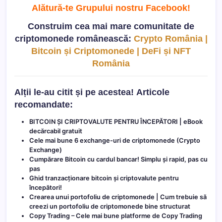
Alătură-te Grupului nostru Facebook
!
Construim cea mai mare comunitate de
criptomonede românească:
Crypto România |
Bitcoin și Criptomonede | DeFi și NFT
România
Alții le-au citit și pe acestea!
Articole
recomandate:
BITCOIN ȘI C
RIPTOVALUTE PENTRU ÎNCEPĂTORI | eBook
decărcabil gratuit
Cele mai bune 6 exchange-uri de criptomonede (Crypto
Exchange)
Cumpărare Bitcoin cu cardul bancar! Simplu și rapid, pas cu
pas
Ghid tranzacționare bitcoin și criptovalute pentru
începători!
Crearea unui portofoliu de criptomonede | Cum trebuie să
creezi un portofoliu de criptomonede bine structurat
Copy Trading – Cele mai bune platforme de Copy Trading