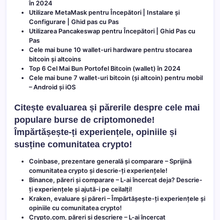
în 2024
Utilizare MetaMask pentru Începători | Instalare și
Configurare | Ghid pas cu Pas
Utilizarea Pancakeswap pentru Începători | Ghid Pas cu
Pas
Cele mai bune 10 wallet-uri hardware pentru stocarea
bitcoin și altcoins
Top 6 Cel Mai Bun Portofel Bitcoin (wallet) în 2024
Cele mai bune 7 wallet-uri bitcoin (și altcoin) pentru mobil
– Android și iOS
Citește evaluarea și părerile despre cele mai
populare burse de criptomonede!
Împărtășește-ți experiențele, opiniile și
susține comunitatea crypto!
Coinbase, prezentare generală și comparare
– Sprijină
comunitatea crypto și descrie-ți experiențele!
Binance, păreri și comparare
– L-ai încercat deja? Descrie-
ți experiențele și ajută-i pe ceilalți!
Kraken, evaluare și păreri
– Împărtășește-ți experiențele și
opiniile cu comunitatea crypto!
Crypto.com, păreri și descriere
– L-ai încercat