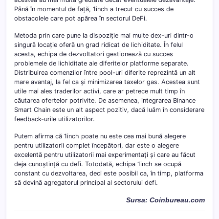
Până în momentul de față, 1inch a trecut cu succes de
obstacolele care pot apărea în sectorul DeFi.
Metoda prin care pune la dispoziție mai multe dex-uri dintr-o
singură locație oferă un grad ridicat de lichiditate. În felul
acesta, echipa de dezvoltatori gestionează cu succes
problemele de lichiditate ale diferitelor platforme separate.
Distribuirea comenzilor între pool-uri diferite reprezintă un alt
mare avantaj, la fel ca și minimizarea taxelor gas. Acestea sunt
utile mai ales traderilor activi, care ar petrece mult timp în
căutarea ofertelor potrivite. De asemenea, integrarea Binance
Smart Chain este un alt aspect pozitiv, dacă luăm în considerare
feedback-urile utilizatorilor.
Putem afirma că 1inch poate nu este cea mai bună alegere
pentru utilizatorii complet începători, dar este o alegere
excelentă pentru utilizatorii mai experimentați și care au făcut
deja cunoștință cu defi. Totodată, echipa 1inch se ocupă
constant cu dezvoltarea, deci este posibil ca, în timp, platforma
să devină agregatorul principal al sectorului defi.
Sursa: Coinbureau.com