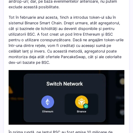
airdrop-uri; dar, pe baza evenimentelor anterioare, nu putem
exclude această posibilitate.
Tot în februarie anul acesta, 1inch a introdus token-ul său în
sistemul Binance Smart Chain. Drept urmare, atât agregatorul,
cât și bazinele de lichidități au devenit disponibile și pentru
utilizatorii BSC. A fost creat un pod între Ethereum și BSC
pentru o utilizare corespunzătoare. Dacă ne angajăm token-urile
într-una dintre rețele, vom fi creditați cu aceeași sumă pe
celălalt lanț și invers. Cu această metodă, agregatorul poate
monitoriza deja atât ofertele PancakeSwap, cât și ale celorlalte
dex-uri bazate pe BSC.
În prima rundă, pe lanțul BSC au fost emise 10 milioane de