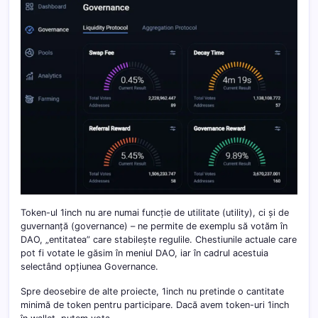
Token-ul 1inch nu are numai funcție de utilitate (utility), ci și de
guvernanță (governance) – ne permite de exemplu să votăm în
DAO, „entitatea” care stabilește regulile. Chestiunile actuale care
pot fi votate le găsim în meniul DAO, iar în cadrul acestuia
selectând opțiunea Governance.
Spre deosebire de alte proiecte, 1inch nu pretinde o cantitate
minimă de token pentru participare. Dacă avem token-uri 1inch