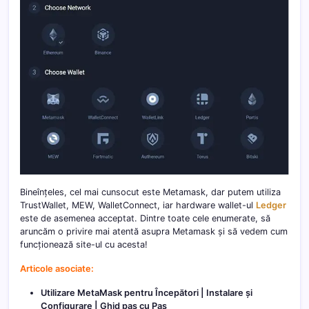
Bineînțeles, cel mai cunsocut este Metamask, dar putem utiliza
TrustWallet, MEW, WalletConnect, iar hardware wallet-ul
Ledger
este de asemenea acceptat. Dintre toate cele enumerate, să
aruncăm o privire mai atentă asupra Metamask și să vedem cum
funcționează site-ul cu acesta!
Articole asociate:
Utilizare MetaMask pentru Începători | Instalare și
Configurare | Ghid pas cu Pas