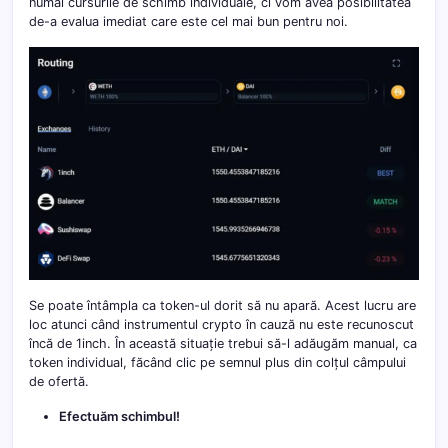
numai cursurile de schimb individuale, ci vom avea posibilitatea
de-a evalua imediat care este cel mai bun pentru noi.
Se poate întâmpla ca token-ul dorit să nu apară. Acest lucru are
loc atunci când instrumentul crypto în cauză nu este recunoscut
încă de 1inch. În această situație trebui să-l adăugăm manual, ca
token individual, făcând clic pe semnul plus din colțul câmpului
de ofertă.
Efectuăm schimbul!