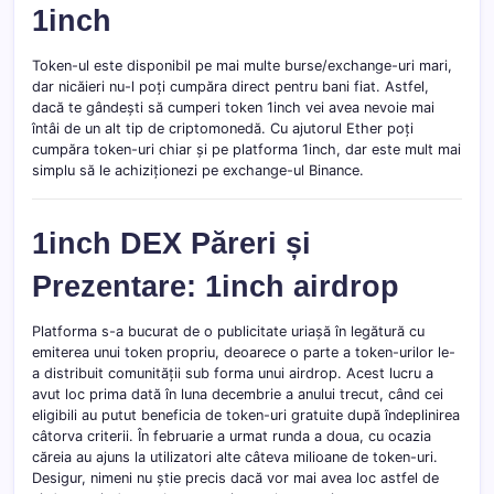
1inch
Token-ul este disponibil pe mai multe burse/exchange-uri mari,
dar nicăieri nu-l poți cumpăra direct pentru bani fiat. Astfel,
dacă te gândești să cumperi token 1inch vei avea nevoie mai
întâi de un alt tip de criptomonedă. Cu ajutorul Ether poți
cumpăra token-uri chiar și pe platforma 1inch, dar este mult mai
simplu să le achiziționezi pe exchange-ul Binance.
1inch DEX Păreri și
Prezentare: 1inch airdrop
Platforma s-a bucurat de o publicitate uriașă în legătură cu
emiterea unui token propriu, deoarece o parte a token-urilor le-
a distribuit comunității sub forma unui airdrop. Acest lucru a
avut loc prima dată în luna decembrie a anului trecut, când cei
eligibili au putut beneficia de token-uri gratuite după îndeplinirea
câtorva criterii. În februarie a urmat runda a doua, cu ocazia
căreia au ajuns la utilizatori alte câteva milioane de token-uri.
Desigur, nimeni nu știe precis dacă vor mai avea loc astfel de