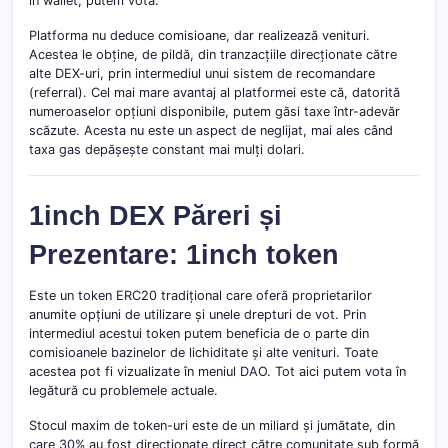
în wallet, putem vota.
Platforma nu deduce comisioane, dar realizează venituri.
Acestea le obține, de pildă, din tranzacțiile direcționate către
alte DEX-uri, prin intermediul unui sistem de recomandare
(referral). Cel mai mare avantaj al platformei este că, datorită
numeroaselor opțiuni disponibile, putem găsi taxe într-adevăr
scăzute. Acesta nu este un aspect de neglijat, mai ales când
taxa gas depășește constant mai mulți dolari.
1inch DEX Păreri și
Prezentare: 1inch token
Este un token ERC20 tradițional care oferă proprietarilor
anumite opțiuni de utilizare și unele drepturi de vot. Prin
intermediul acestui token putem beneficia de o parte din
comisioanele bazinelor de lichiditate și alte venituri. Toate
acestea pot fi vizualizate în meniul DAO. Tot aici putem vota în
legătură cu problemele actuale.
Stocul maxim de token-uri este de un miliard și jumătate, din
care 30% au fost direcționate direct către comunitate sub formă