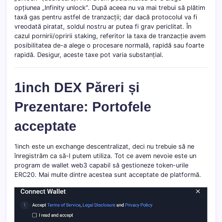
opțiunea „Infinity unlock”. După aceea nu va mai trebui să plătim
taxă gas pentru astfel de tranzacții; dar dacă protocolul va fi
vreodată piratat, soldul nostru ar putea fi grav periclitat. În
cazul pornirii/opririi staking, referitor la taxa de tranzacție avem
posibilitatea de-a alege o procesare normală, rapidă sau foarte
rapidă. Desigur, aceste taxe pot varia substanțial.
1inch DEX Păreri și
Prezentare: Portofele
acceptate
1inch este un exchange descentralizat, deci nu trebuie să ne
înregistrăm ca să-l putem utiliza. Tot ce avem nevoie este un
program de wallet web3 capabil să gestioneze token-urile
ERC20. Mai multe dintre acestea sunt acceptate de platformă.