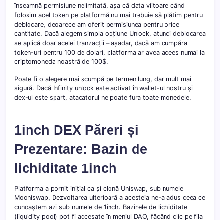
înseamnă permisiune nelimitată, așa că data viitoare când
folosim acel token pe platformă nu mai trebuie să plătim pentru
deblocare, deoarece am oferit permisiunea pentru orice
cantitate. Dacă alegem simpla opțiune Unlock, atunci deblocarea
se aplică doar acelei tranzacții – așadar, dacă am cumpăra
token-uri pentru 100 de dolari, platforma ar avea acees numai la
criptomoneda noastră de 100$.
Poate fi o alegere mai scumpă pe termen lung, dar mult mai
sigură. Dacă Infinity unlock este activat în wallet-ul nostru și
dex-ul este spart, atacatorul ne poate fura toate monedele.
1inch DEX Păreri și
Prezentare: Bazin de
lichiditate 1inch
Platforma a pornit inițial ca și clonă Uniswap, sub numele
Mooniswap. Dezvoltarea ulterioară a acesteia ne-a adus ceea ce
cunoaștem azi sub numele de 1inch. Bazinele de lichiditate
(liquidity pool) pot fi accesate în meniul DAO, făcând clic pe fila