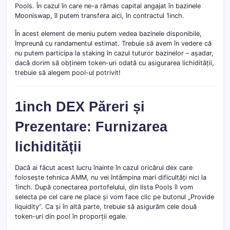
Pools. În cazul în care ne-a rămas capital angajat în bazinele
Mooniswap, îl putem transfera aici, în contractul 1inch.
În acest element de meniu putem vedea bazinele disponibile,
împreună cu randamentul estimat. Trebuie să avem în vedere că
nu putem participa la staking în cazul tuturor bazinelor – așadar,
dacă dorim să obținem token-uri odată cu asigurarea lichidității,
trebuie să alegem pool-ul potrivit!
1inch DEX Păreri și
Prezentare: Furnizarea
lichidității
Dacă ai făcut acest lucru înainte în cazul oricărui dex care
folosește tehnica AMM, nu vei întâmpina mari dificultăți nici la
1inch. După conectarea portofelului, din lista Pools îl vom
selecta pe cel care ne place și vom face clic pe butonul „Provide
liquidity”. Ca și în altă parte, trebuie să asigurăm cele două
token-uri din pool în proporții egale.