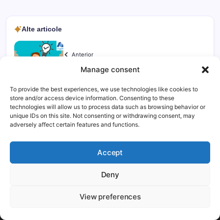
Alte articole
Anterior
5 Exchange-uri de criptomonede care oferă un mic
Manage consent
plus | Alege-l pe cel mai bun
To provide the best experiences, we use technologies like cookies to
store and/or access device information. Consenting to these
technologies will allow us to process data such as browsing behavior or
Următor
unique IDs on this site. Not consenting or withdrawing consent, may
Utilizarea Pancakeswap pentru Începători 2024 |
adversely affect certain features and functions.
Ghid Pas cu Pas | Iată cum trebuie utilizat
Pancakeswap
Accept
Deny
This website uses cookies to improve your experience. We'll
assume you're ok with this, but you can opt-out if you wish.
0
View preferences
Mai mult
Accept
Article Rating