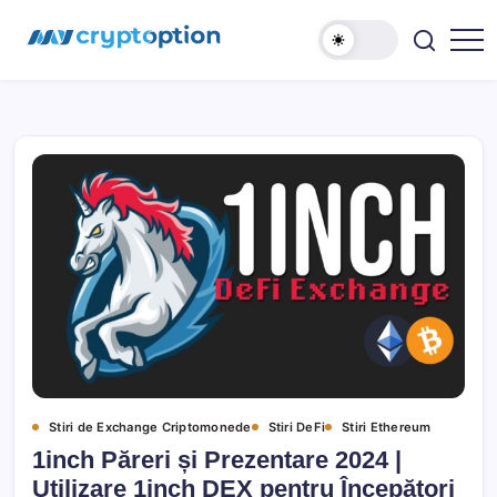
Sari
MyCryptOption
la
conținut
Crypto
Exchange,
Stiri
si
Forum!
Stiri de Exchange Criptomonede
Stiri DeFi
Stiri Ethereum
1inch Păreri și Prezentare 2024 |
Utilizare 1inch DEX pentru Începători