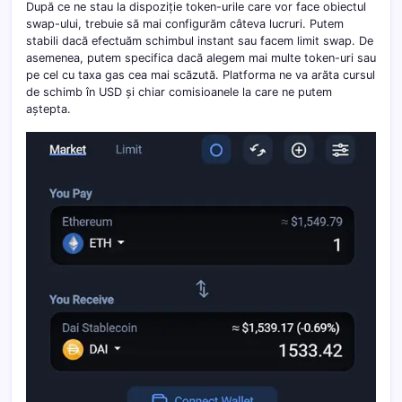
După ce ne stau la dispoziție token-urile care vor face obiectul
swap-ului, trebuie să mai configurăm câteva lucruri. Putem
stabili dacă efectuăm schimbul instant sau facem limit swap. De
asemenea, putem specifica dacă alegem mai multe token-uri sau
pe cel cu taxa gas cea mai scăzută. Platforma ne va arăta cursul
de schimb în USD și chiar comisioanele la care ne putem
aștepta.