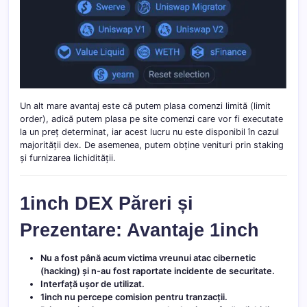
Un alt mare avantaj este că putem plasa comenzi limită (limit
order), adică putem plasa pe site comenzi care vor fi executate
la un preț determinat, iar acest lucru nu este disponibil în cazul
majorității dex. De asemenea, putem obține venituri prin staking
și furnizarea lichidității.
1inch DEX Păreri și
Prezentare: Avantaje 1inch
Nu a fost până acum victima vreunui atac cibernetic
(hacking) și n-au fost raportate incidente de securitate.
Interfață ușor de utilizat.
1inch nu percepe comision pentru tranzacții.