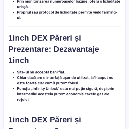
Prin monitorizarea numeroaselor bazine, oferă o lichiditate
uriașă.
Propriul său protocol de lichiditate permite yield farming-
ul.
1inch DEX Păreri și
Prezentare: Dezavantaje
1inch
Site-ul nu acceptă bani fiat.
Chiar dacă are o interfață ușor de utilizat, la început nu
este foarte clar cum îl putem folosi.
Funcția „Infinity Unlock” este mai puțin sigură, deși prin
intermediul acesteia putem economisi taxele gas ale
rețelei.
1inch DEX Păreri și