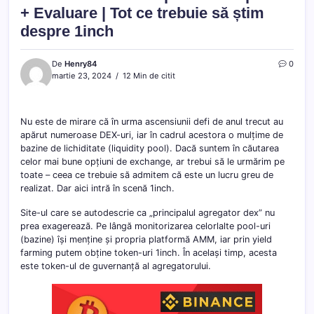
+ Evaluare | Tot ce trebuie să știm
despre 1inch
De
Henry84
0
martie 23, 2024
12 Min de citit
Nu este de mirare că în urma ascensiunii defi de anul trecut au
apărut numeroase DEX-uri, iar în cadrul acestora o mulțime de
bazine de lichiditate (liquidity pool). Dacă suntem în căutarea
celor mai bune opțiuni de exchange, ar trebui să le urmărim pe
toate – ceea ce trebuie să admitem că este un lucru greu de
realizat. Dar aici intră în scenă 1inch.
Site-ul care se autodescrie ca „principalul agregator dex” nu
prea exagerează. Pe lângă monitorizarea celorlalte pool-uri
(bazine) își menține și propria platformă AMM, iar prin yield
farming putem obține token-uri 1inch. În același timp, acesta
este token-ul de guvernanță al agregatorului.