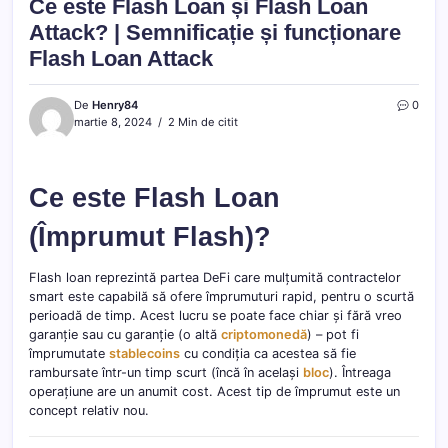
Ce este Flash Loan și Flash Loan
Attack? | Semnificație și funcționare
Flash Loan Attack
De
Henry84
0
martie 8, 2024
2 Min de citit
Ce este Flash Loan
(Împrumut Flash)?
Flash loan reprezintă partea DeFi care mulțumită contractelor
smart este capabilă să ofere împrumuturi rapid, pentru o scurtă
perioadă de timp. Acest lucru se poate face chiar și fără vreo
garanție sau cu garanție (o altă
criptomonedă
) – pot fi
împrumutate
stablecoins
cu condiția ca acestea să fie
rambursate într-un timp scurt (încă în același
bloc
). Întreaga
operațiune are un anumit cost. Acest tip de împrumut este un
concept relativ nou.