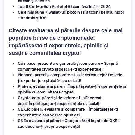
bitcoin și altcoins
Top 6 Cel Mai Bun Portofel Bitcoin (wallet) în 2024
Cele mai bune 7 wallet-uri bitcoin (și altcoin) pentru mobil
– Android și iOS
Citește evaluarea și părerile despre cele mai
populare burse de criptomonede!
Împărtășește-ți experiențele, opiniile și
susține comunitatea crypto!
Coinbase, prezentare generală și comparare
– Sprijină
comunitatea crypto și descrie-ți experiențele!
Binance, păreri și comparare
– L-ai încercat deja? Descrie-
ți experiențele și ajută-i pe ceilalți!
Kraken, evaluare și păreri
– Împărtășește-ți experiențele și
opiniile cu comunitatea crypto!
Crypto.com, păreri și descriere
– L-ai încercat
deja? Împărtășește-ți experiențele cu ceilalți!
CEX.io păreri, evaluare și comparare
– Împărtășește-ți
experiențele sau vezi ce spun alții!
OKEx evaluare și păreri
– Citește păreri legate de OKEx
sau descrie-ți propria experiență!