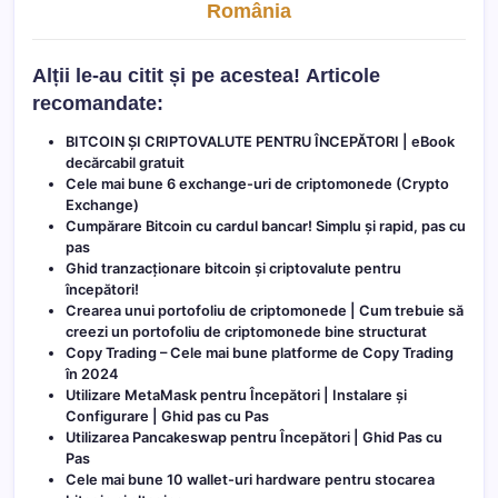
România
Alții le-au citit și pe acestea!
Articole
recomandate:
BITCOIN ȘI C
RIPTOVALUTE PENTRU ÎNCEPĂTORI | eBook
decărcabil gratuit
Cele mai bune 6 exchange-uri de criptomonede (Crypto
Exchange)
Cumpărare Bitcoin cu cardul bancar! Simplu și rapid, pas cu
pas
Ghid tranzacționare bitcoin și criptovalute pentru
începători!
Crearea unui portofoliu de criptomonede | Cum trebuie să
creezi un portofoliu de criptomonede bine structurat
Copy Trading – Cele mai bune platforme de Copy Trading
în 2024
Utilizare MetaMask pentru Începători | Instalare și
Configurare | Ghid pas cu Pas
Utilizarea Pancakeswap pentru Începători | Ghid Pas cu
Pas
Cele mai bune 10 wallet-uri hardware pentru stocarea