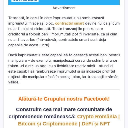
Advertisment
Totodată, în cazul în care împrumutatul nu rambursează
împrumutul în același bloc,
contractul smart
devine nul ca și cum
nu ar fi existat niciodată. Toate tranzacțiile pentru care
creditorul a folosit banii împrumutați pot fi inversate, ca și cum
nu ar fi avut loc (într-adevăr, contractele smart sunt deja
capabile de acest lucru).
Dacă împrumutatul este capabil să folosească acești bani pentru
manipulare – de exemplu, manipulează cursul de schimb al unor
token-uri dintr-un pool cu o lichiditate relativ mică – atunci el
este capabil să ramburseze împrumutul și să încaseze profitul
obținut din manipulare încă în același bloc, iar tranzacțiile rămân
valide.
Alătură-te Grupului nostru Facebook
!
Construim cea mai mare comunitate de
criptomonede românească:
Crypto România |
Bitcoin și Criptomonede | DeFi și NFT