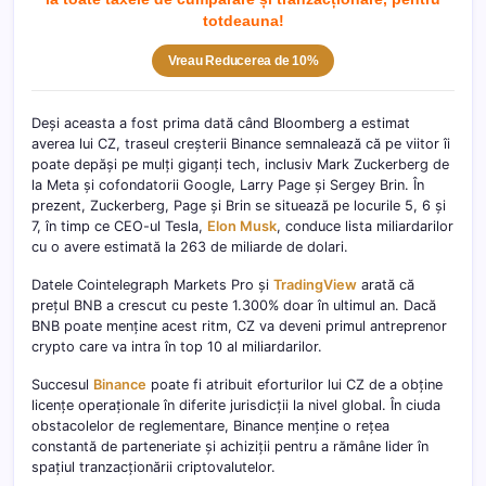
totdeau
na!
Vreau Reducerea de 10%
Deși aceasta a fost prima dată când Bloomberg a estimat
averea lui CZ, traseul creșterii Binance semnalează că pe viitor îi
poate depăși pe mulți giganți tech, inclusiv Mark Zuckerberg de
la Meta și cofondatorii Google, Larry Page și Sergey Brin. În
prezent, Zuckerberg, Page și Brin se situează pe locurile 5, 6 și
7, în timp ce CEO-ul Tesla,
Elon Musk
, conduce lista miliardarilor
cu o avere estimată la 263 de miliarde de dolari.
Datele Cointelegraph Markets Pro și
TradingView
arată că
prețul BNB a crescut cu peste 1.300% doar în ultimul an. Dacă
BNB poate menține acest ritm, CZ va deveni primul antreprenor
crypto care va intra în top 10 al miliardarilor.
Succesul
Binance
poate fi atribuit eforturilor lui CZ de a obține
licențe operaționale în diferite jurisdicții la nivel global. În ciuda
obstacolelor de reglementare, Binance menține o rețea
constantă de parteneriate și achiziții pentru a rămâne lider în
spațiul tranzacționării criptovalutelor.