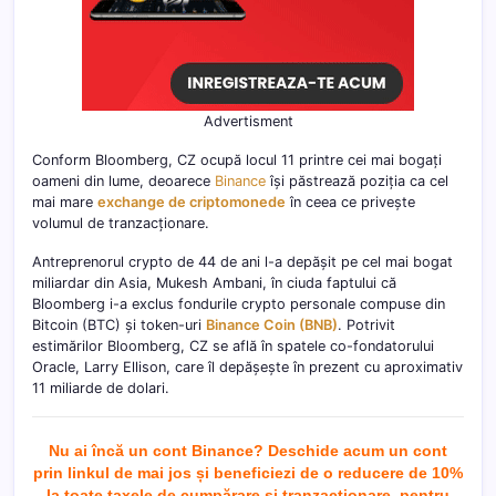
Advertisment
Conform Bloomberg, CZ ocupă locul 11 printre cei mai bogați
oameni din lume, deoarece
Binance
își păstrează poziția ca cel
mai mare
exchange de criptomonede
în ceea ce privește
volumul de tranzacționare.
Antreprenorul crypto de 44 de ani l-a depășit pe cel mai bogat
miliardar din Asia, Mukesh Ambani, în ciuda faptului că
Bloomberg i-a exclus fondurile crypto personale compuse din
Bitcoin (BTC) și token-uri
Binance Coin (BNB)
. Potrivit
estimărilor Bloomberg, CZ se află în spatele co-fondatorului
Oracle, Larry Ellison, care îl depășește în prezent cu aproximativ
11 miliarde de dolari.
Nu ai încă un cont Binance? Deschide acum un cont
prin linkul de mai jos și beneficiezi de o reducere de 10%
la toate taxele de cumpărare și tranzacționare, pentru