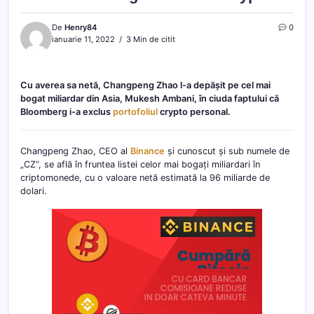
De
Henry84
0
ianuarie 11, 2022
3 Min de citit
Cu averea sa netă, Changpeng Zhao l-a depășit pe cel mai
bogat miliardar din Asia, Mukesh Ambani, în ciuda faptului că
Bloomberg i-a exclus
portofoliul
crypto personal.
Changpeng Zhao, CEO al
Binance
și cunoscut și sub numele de
„CZ”, se află în fruntea listei celor mai bogați miliardari în
criptomonede, cu o valoare netă estimată la 96 miliarde de
dolari.