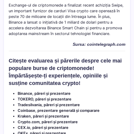
Exchange-ul de criptomonede a finalizat recent achiziția Swipe,
un important furnizor de carduri Visa crypto care operează în
peste 70 de milioane de locații din întreaga lume. În plus,
Binance a lansat o inițiativă de 1 miliard de dolari pentru a
accelera dezvoltarea Binance Smart Chain și pentru a promova
adoptarea mainstream în sectorul tehnologiei financiare.
Sursa: cointelegraph.com
Citește evaluarea și părerile despre cele mai
populare burse de criptomonede!
Împărtășește-ți experiențele, opiniile și
susține comunitatea crypto!
Binance, păreri și prezentare
TOKERO, păreri și prezentare
Tradesilvania, păreri și prezentare
Coinbase, prezentare generală și comparare
Kraken, păreri și prezentare
Crypto.com, păreri și prezentare
CEX.io, păreri și prezentare
OKEx, păreri și prezentare