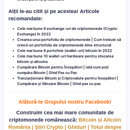
Alții le-au citit și pe acestea!
Articole
recomandate:
Cele mai bune 6 exchange-uri de criptomonede (Crypto
Exchange) în 2022
Crearea unui portofoliu de criptomonede | Cum trebuie să
creezi un portofoliu de criptomonede bine structurat
Cele mai bune 6 portofele (wallet-uri) bitcoin în 2022
Cele mai bune 10 wallet-uri hardware pentru stocarea
bitcoin și altcoins
Cumpărare Bitcoin pentru Începători | Iată cum poți
cumpăra Bitcoin | Ghid Pas cu Pas
Tranzacționare Bitcoin și Criptovalute pentru începători |
Cumpărare și Vânzare Bitcoin | Ghid pas cu pas
Alătură-te Grupului nostru Facebook
!
Construim cea mai mare comunitate de
criptomonede românească:
Bitcoin și Altcoin
România | Știri Crypto | Ghiduri | Totul despre