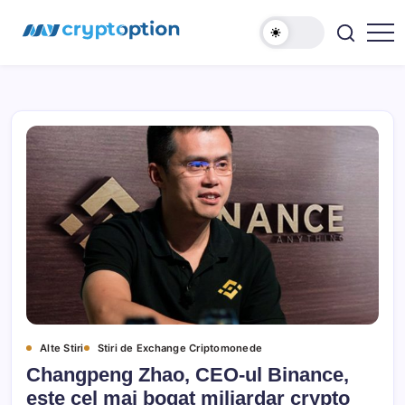
Sari
MyCryptOption
la
conținut
Crypto
Exchange,
Stiri
si
Forum!
Alte Stiri
Stiri de Exchange Criptomonede
Changpeng Zhao, CEO-ul Binance,
este cel mai bogat miliardar crypto