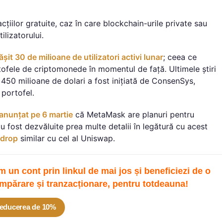
cțiilor gratuite, caz în care blockchain-urile private sau
lizatorului.
t 30 de milioane de utilizatori activi lunar
; ceea ce
ofele de criptomonede în momentul de față. Ultimele știri
450 milioane de dolari a fost inițiată de ConsenSys,
portofel.
 anunțat pe 6 martie
că MetaMask are planuri pentru
 fost dezvăluite prea multe detalii în legătură cu acest
rdrop
similar cu cel al Uniswap.
un cont prin linkul de mai jos și beneficiezi de o
mpărare și tranzacționare, pentru totdeau
na!
educerea de 10%