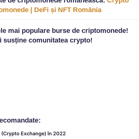
te de criptomonede românească:
Crypto
ptomonede | DeFi și NFT România
cele mai populare burse de criptomonede!
și susține comunitatea crypto!
recomandate:
 (Crypto Exchange) în 2022