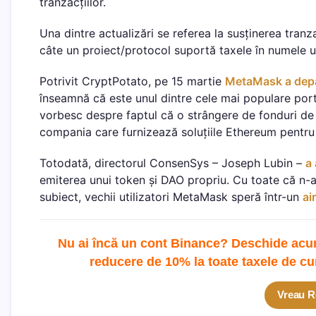
tranzacțiilor.
Una dintre actualizări se referea la susținerea tranza
câte un proiect/protocol suportă taxele în numele uti
Potrivit CryptPotato, pe 15 martie
MetaMask a depăși
înseamnă că este unul dintre cele mai populare port
vorbesc despre faptul că o strângere de fonduri de 
compania care furnizează soluțiile Ethereum pentru 
Totodată, directorul ConsenSys – Joseph Lubin –
a
emiterea unui token și DAO propriu. Cu toate că n-au
subiect, vechii utilizatori MetaMask speră într-un
ai
Nu ai încă un cont Binance? Deschide acum 
reducere de 10% la toate taxele de cu
Vreau R