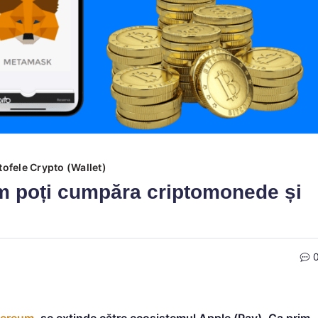
rtofele Crypto (Wallet)
m poți cumpăra criptomonede și
hereum
, se extinde către ecosistemul Apple (Pay). Ca prim