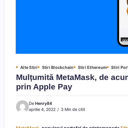
Alte Stiri
Stiri Blockchain
Stiri Ethereum
Stiri Po
Mulțumită MetaMask, de acu
prin Apple Pay
De
Henry84
aprilie 4, 2022
3 Min de citit
MetaMask
, popularul portofel de criptomonede
Et