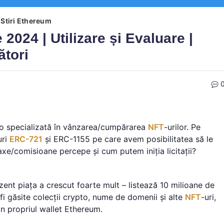
Stiri Ethereum
2024 | Utilizare și Evaluare |
tori
to specializată în vânzarea/cumpărarea
NFT
-urilor. Pe
uri
ERC-721
și ERC-1155 pe care avem posibilitatea să le
e/comisioane percepe și cum putem iniția licitații?
nt piața a crescut foarte mult – listează 10 milioane de
 fi găsite colecții crypto, nume de domenii și alte
NFT
-uri,
in propriul wallet Ethereum.