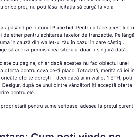
 orice preț, nu poți lăsa licitația să curgă la voia
erta apăsând pe butonul
Place bid
. Pentru a face acest lucru
i de ether pentru achitarea taxelor de tranzacție. Pe lângă
ma în cauză din wallet-ul tău în cazul în care câștigi.
unge să acorzi permisiunea site-ului doar o singură dată.
sociate cu pagina, chiar dacă acestea nu fac obiectul unei
rima ofertă pentru ceva ce-ți place. Totodată, merită să iei în
 oricâte oferte dorești – deci dacă ai în wallet 1 ETH, poți
te. Desigur, după ce unul dintre vânzători îți acceptă oferta
rire pentru ele.
proprietarii pentru sume serioase, adesea la prețul curent
ntare: Cum poți vinde pe