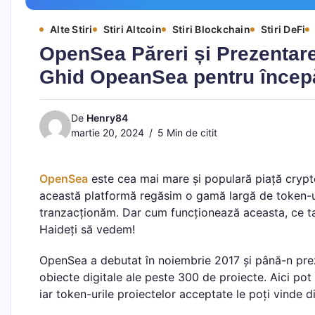
Alte Stiri
Stiri Altcoin
Stiri Blockchain
Stiri DeFi
OpenSea Păreri și Prezentare 
Ghid OpeanSea pentru începă
De
Henry84
martie 20, 2024
5 Min de citit
OpenSea
este cea mai mare și populară piață cryp
această platformă regăsim o gamă largă de token-
tranzacționăm. Dar cum funcționează aceasta, ce tax
Haideți să vedem!
OpenSea a debutat în noiembrie 2017 și până-n preze
obiecte digitale ale peste 300 de proiecte. Aici pot
iar token-urile proiectelor acceptate le poți vinde d