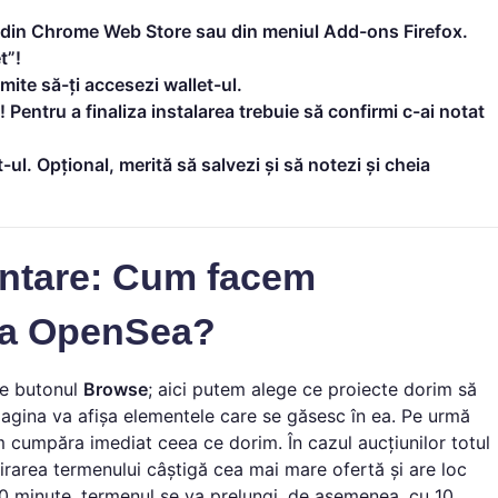
ie din Chrome Web Store sau din meniul Add-ons Firefox.
t”!
rmite să-ți accesezi wallet-ul.
 Pentru a finaliza instalarea trebuie să confirmi c-ai notat
-ul. Opțional, merită să salvezi și să notezi și cheia
entare: Cum facem
ma OpenSea?
pe butonul
Browse
; aici putem alege ce proiecte dorim să
 pagina va afișa elementele care se găsesc în ea. Pe urmă
 cumpăra imediat ceea ce dorim. În cazul aucțiunilor totul
irarea termenului câștigă cea mai mare ofertă și are loc
10 minute, termenul se va prelungi, de asemenea, cu 10