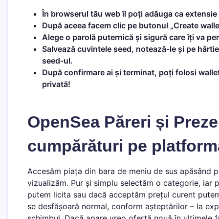
În browserul tău web îl poți adăuga ca extens
După aceea facem clic pe butonul „Create walle
Alege o parolă puternică și sigură care îți va pe
Salvează cuvintele seed, notează-le și pe hârtie!
seed-ul.
După confirmare ai și terminat, poți folosi wallet
privată!
OpenSea Păreri și Prez
cumpărături pe platfor
Accesăm piața din bara de meniu de sus apăsând 
vizualizăm. Pur și simplu selectăm o categorie, iar
putem licita sau dacă acceptăm prețul curent putem
se desfășoară normal, conform așteptărilor – la exp
schimbul. Dacă apare vreo ofertă nouă în ultimele 