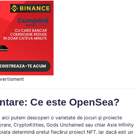
vertisment
entare: Ce este OpenSea?
 aici putem descoperi o varietate de jocuri și proiecte
are, CryptoKitties, Gods Unchained sau chiar Axie Infinity
iața determină prețul fiecărui proiect NFT. Iar dacă ești un