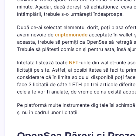
minute. Așadar, dacă dorești să achiziționezi ceva cu
întâmplării, trebuie s-o urmărești îndeaproape.
După ce-ai selectat elementul dorit, poți plasa of
avem nevoie de
criptomonede
acceptate în wallet ș
aceasta, trebuie să permiți ca OpenSea să retragă su
Trebuie să plătești comision și pentru asta, însă aj
Intefața listează toate
NFT
-urile din wallet-urile a
licitații pe site. Astfel, ai posibilitatea să faci tu p
considerare că în limita soldului disponibil poți face
face 3 licitații de câte 1 ETH pe trei articole diferi
celelalte vor fi anulate, de vreme ce nu există acope
Pe platformă multe instrumente digitale își schimbă 
și nu în cadrul unor licitații.
OpenSea Păreri și Preze