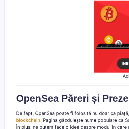
Ad
OpenSea Păreri și Prez
De fapt, OpenSea poate fi folosită nu doar ca piață,
blockchain
. Pagina găzduiește nume populare ca Sor
În plus, ne putem face o idee despre modul în care p