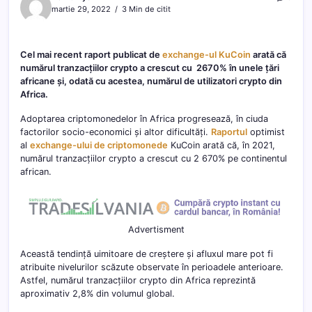
martie 29, 2022
3 Min de citit
Cel mai recent raport publicat de
exchange-ul KuCoin
arată că
numărul tranzacțiilor crypto a crescut cu 2670% în unele țări
africane și, odată cu acestea, numărul de utilizatori crypto din
Africa.
Adoptarea criptomonedelor în Africa progresează, în ciuda
factorilor socio-economici și altor dificultăți.
Raportul
optimist
al
exchange-ului de criptomonede
KuCoin arată că, în 2021,
numărul tranzacțiilor crypto a crescut cu 2 670% pe continentul
african.
Advertisment
Această tendință uimitoare de creștere și afluxul mare pot fi
atribuite nivelurilor scăzute observate în perioadele anterioare.
Astfel, numărul tranzacțiilor crypto din Africa reprezintă
aproximativ 2,8% din volumul global.