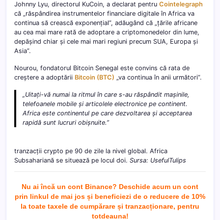
Johnny Lyu, directorul KuCoin, a declarat pentru
Cointelegraph
că „răspândirea instrumentelor financiare digitale în Africa va
continua să crească exponențial”, adăugând că „țările africane
au cea mai mare rată de adoptare a criptomonedelor din lume,
depășind chiar și cele mai mari regiuni precum SUA, Europa și
Asia”.
Nourou, fondatorul Bitcoin Senegal este convins că rata de
creștere a adoptării
Bitcoin (BTC)
„va continua în anii următori”.
„Uitați-vă numai la ritmul în care s-au răspândit mașinile,
telefoanele mobile și articolele electronice pe continent.
Africa este continentul pe care dezvoltarea și acceptarea
rapidă sunt lucruri obișnuite.”
tranzacții crypto pe 90 de zile la nivel global. Africa
Subsahariană se situează pe locul doi.
Sursa: UsefulTulips
Nu ai încă un cont Binance? Deschide acum un cont
prin linkul de mai jos și beneficiezi de o reducere de 10%
la toate taxele de cumpărare și tranzacționare, pentru
totdeau
na!