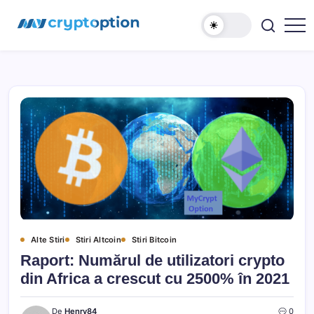
Sari
MyCryptOption
la
conținut
Crypto
Exchange,
Stiri
si
Forum!
Alte Stiri
Stiri Altcoin
Stiri Bitcoin
Raport: Numărul de utilizatori crypto
din Africa a crescut cu 2500% în 2021
De
Henry84
0