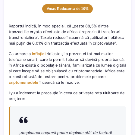
Vreau Reducerea de 10%
Raportul indică, în mod special, că „peste 88,5% dintre
tranzacțiile crypto efectuate de africani reprezintă transferuri
transfrontaliere”. Taxele reduse înseamnă că „utilizatorii plătesc
mai puțin de 0,01% din tranzacția efectuată în criptovalute”.
Ca urmare a
inflației
ridicate și a prezenței tot mai multor
telefoane smart, care le permit tuturor să devină propria bancă,
în Africa există o populație tânără, familiarizată cu lumea digitală
și care începe să se obișnuiască cu criptomonedele.
Africa este
o zonă robustă de testare pentru problemele pe care
criptomonedele
încearcă să le rezolve.
Lyu a îndemnat la precauție în ceea ce privește rata uluitoare de
creștere:
„Amploarea creșterii poate depinde atât de factorii