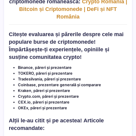
criptomonede românească:
Crypto România |
Bitcoin și Criptomonede | DeFi și NFT
România
Citește evaluarea și părerile despre cele mai
populare burse de criptomonede!
Împărtășește-ți experiențele, opiniile și
susține comunitatea crypto!
Binance, păreri și prezentare
TOKERO, păreri și prezentare
Tradesilvania, păreri și prezentare
Coinbase, prezentare generală și comparare
Kraken, păreri și prezentare
Crypto.com, păreri și prezentare
CEX.io, păreri și prezentare
OKEx, păreri și prezentare
Alții le-au citit și pe acestea!
Articole
recomandate: