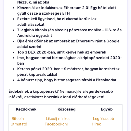
Nézzük, mi az oka
Készen áll az indulásra az Ethereum 2.0! Egy hétel alatt
gyűlt össze a szükséges ETH
Ezekre kell figyelned, ha el akarod kerülni az
adathalászokat
7 legjobb bitcoin (és altcoin) pénztárca mobilra – iOS-re és
Androidra egyaránt
Újra érdeklődnek az emberek az Ethereum iránt a Google
adatai szerint
Top 3 DEX 2020-ban, amit kedvelnek az emberek
Íme, hogyan tartsd biztonságban a kriptopénzeidet 2020-
ban
Keress pénzt 2020-ban – 9 módszer, hogyan kereshetsz
pénzt kriptovalutákkal
4 bónusz tipp, hogy biztonságosan tárold a Bitcoinodat
Érdekelnek a kriptopénzek? Ne maradj le a legérdekesebb
infókról, csatlakozz hoz
zánk a lenti elérhetőségeken!
Kezdőknek
Közösség
Egyéb
Bitcoin
Likeolj minket
Legfrissebb
Útmutató
Facebookon!
Hírek