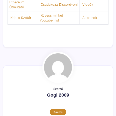
Ethereum
Csatlakozz Discord-on!
Videók
Útmutató
Kövess minket
Kripto Szótár
Altcoinok
Youtuben is!
Szerző
Gogi 2009
Kövess