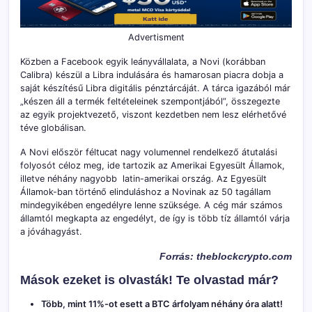
Advertisment
Közben a Facebook egyik leányvállalata, a Novi (korábban
Calibra) készül a Libra indulására és hamarosan piacra dobja a
saját készítésű Libra digitális pénztárcáját. A tárca igazából már
„készen áll a termék feltételeinek szempontjából”, összegezte
az egyik projektvezető, viszont kezdetben nem lesz elérhetővé
téve globálisan.
A Novi először féltucat nagy volumennel rendelkező átutalási
folyosót céloz meg, ide tartozik az Amerikai Egyesült Államok,
illetve néhány nagyobb latin-amerikai ország. Az Egyesült
Államok-ban történő elinduláshoz a Novinak az 50 tagállam
mindegyikében engedélyre lenne szüksége. A cég már számos
államtól megkapta az engedélyt, de így is több tíz államtól várja
a jóváhagyást.
Forrás: theblockcrypto.com
Mások ezeket is olvasták! Te olvastad már?
Több, mint 11%-ot esett a BTC árfolyam néhány óra alatt!