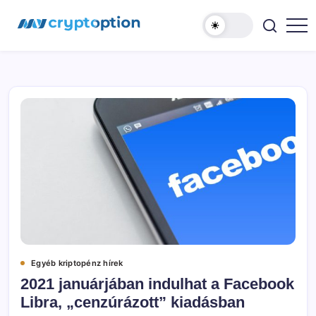
Ugrás
MyCryptOption
a
tartalomhoz
Kriptopénz
Hírek,
Váltás
és
Közösség!
Egyéb kriptopénz hírek
2021 januárjában indulhat a Facebook
Libra, „cenzúrázott” kiadásban