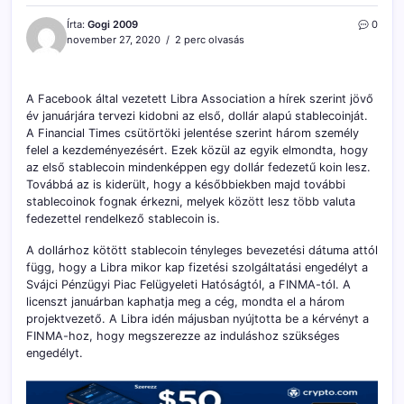
Írta:
Gogi 2009
0
november 27, 2020
2 perc olvasás
A Facebook által vezetett Libra Association a hírek szerint jövő
év januárjára tervezi kidobni az első, dollár alapú stablecoinját.
A Financial Times csütörtöki jelentése szerint három személy
felel a kezdeményezésért. Ezek közül az egyik elmondta, hogy
az első stablecoin mindenképpen egy dollár fedezetű koin lesz.
Továbbá az is kiderült, hogy a későbbiekben majd további
stablecoinok fognak érkezni, melyek között lesz több valuta
fedezettel rendelkező stablecoin is.
A dollárhoz kötött stablecoin tényleges bevezetési dátuma attól
függ, hogy a Libra mikor kap fizetési szolgáltatási engedélyt a
Svájci Pénzügyi Piac Felügyeleti Hatóságtól, a FINMA-tól. A
licenszt januárban kaphatja meg a cég, mondta el a három
projektvezető. A Libra idén májusban nyújtotta be a kérvényt a
FINMA-hoz, hogy megszerezze az induláshoz szükséges
engedélyt.