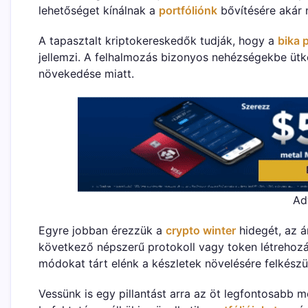
lehetőséget kínálnak a
portfóliónk
bővítésére akár 
A tapasztalt kriptokereskedők tudják, hogy a
bika 
jellemzi. A felhalmozás bizonyos nehézségekbe üt
növekedése miatt.
Ad
Egyre jobban érezzük a
crypto winter
hidegét, az á
következő népszerű protokoll vagy token létrehoz
módokat tárt elénk a készletek növelésére felkészü
Vessünk is egy pillantást arra az öt legfontosabb 