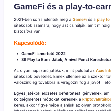
GameFi és a play-to-ear
2021-ben sorra jelentek meg a
GameFi
és a
play to
játékosok számára, hogy azt csinálják, amit mindig
biztosítva van.
Kapcsolódó:
GameFi Ismertető 2022
36 Play to Earn Játék, Amivel Pénzt Kereshets
Az olyan népszerű játékok, mint például az
Axie Inf
játékosok bevételét. Ennek ellenére ez a szektor t
valószínűleg továbbra is virágozni fog a jövőt illető
Egyes játékok előzetes befektetést igényelnek, am
költségmentes módokat keresnek a
kriptovalutákb
keres, akkor figyelmébe ajánljuk az olyan protokoll
lehetőséget kínálnak a játékhoz szükséges eszközö