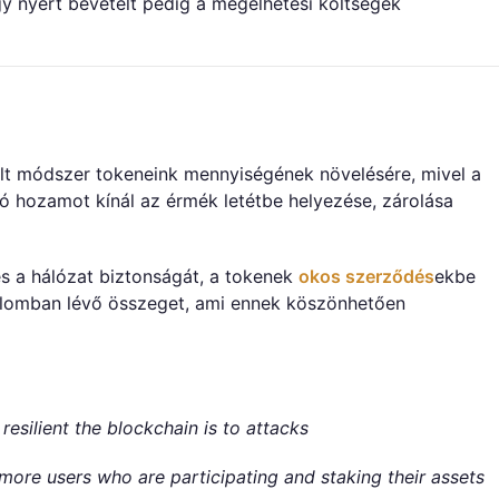
így nyert bevételt pedig a megélhetési költségek
ált módszer tokeneink mennyiségének növelésére, mivel a
 hozamot kínál az érmék letétbe helyezése, zárolása
és a hálózat biztonságát, a tokenek
okos szerződés
ekbe
rgalomban lévő összeget, ami ennek köszönhetően
esilient the blockchain is to attacks
 more users who are participating and staking their assets