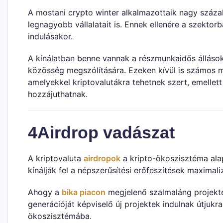
A mostani crypto winter alkalmazottaik nagy száza
legnagyobb vállalatait is. Ennek ellenére a szektor
indulásakor.
A kínálatban benne vannak a részmunkaidős állások
közösség megszólítására. Ezeken kívül is számos me
amelyekkel kriptovalutákra tehetnek szert, emellet
hozzájuthatnak.
4Airdrop vadászat
A kriptovaluta
airdropok
a kripto-ökoszisztéma alap
kínálják fel a népszerűsítési erőfeszítések maximal
Ahogy a
bika piacon
megjelenő szalmaláng projekte
generációját képviselő új projektek indulnak útjukr
ökoszisztémába.