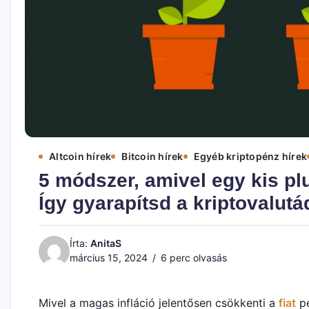
Altcoin hírek
Bitcoin hírek
Egyéb kriptopénz hírek
5 módszer, amivel egy kis plu
Így gyarapítsd a kriptovalutá
Írta:
AnitaS
március 15, 2024
6 perc olvasás
Mivel a magas infláció jelentősen csökkenti a
fiat
p