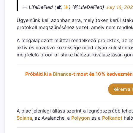
— LifeDeFied (🕊,
) (@LifeDeFied)
July 18, 20
Ügyelnünk kell azonban arra, mely token kerül stak
protokoll megszűnéséhez vezet, amely nem rendlekez
A megalapozott múlttal rendelkező projektek, az e
aktív és növekvő közössége mind olyan kulcsfontos
megfelelő proof of stake hálózat kiválasztásán go
Próbáld ki a
Binance
-t most és 10% kedvezmény
Kérem a
A piac jelenlegi állása szerint a legnépszerűbb leh
Solana
, az Avalanche, a
Polygon
és a
Polkadot
háló