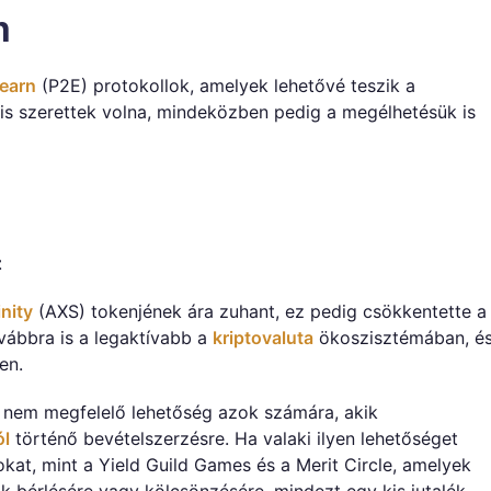
n
 earn
(P2E) protokollok, amelyek lehetővé teszik a
 is szerettek volna, mindeközben pedig a megélhetésük is
z
inity
(AXS) tokenjének ára zuhant, ez pedig csökkentette a
ovábbra is a legaktívabb a
kriptovaluta
ökoszisztémában, é
en.
i nem megfelelő lehetőség azok számára, akik
ól
történő bevételszerzésre. Ha valaki ilyen lehetőséget
okat, mint a Yield Guild Games és a Merit Circle, amelyek
k bérlésére vagy kölcsönzésére, mindezt egy kis jutalék