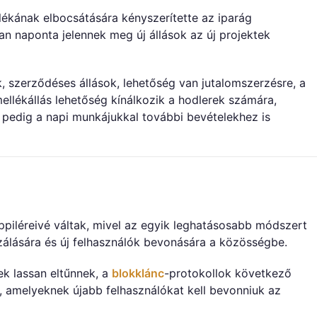
lékának elbocsátására kényszerítette az iparág
ban naponta jelennek meg új állások az új projektek
, szerződéses állások, lehetőség van jutalomszerzésre, a
llékállás lehetőség kínálkozik a hodlerek számára,
t pedig a napi munkájukkal további bevételekhez is
piléreivé váltak, mivel az egyik leghatásosabb módszert
izálására és új felhasználók bevonására a közösségbe.
k lassan eltűnnek, a
blokklánc
-protokollok következő
a, amelyeknek újabb felhasználókat kell bevonniuk az