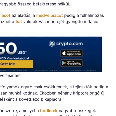
nagyobb összeg befektetése nélkül.
piacot
az eladás, a
medve piacot
pedig a felhalmozás
közhet a
fiat
valuták vásárlóerejét gyengítő infláció
vertisment
rfolyamok egyre csak csökkennek, a fejlesztők pedig a
ásán munkálkodnak. Eközben néhány kriptorajongó új
lésként a következő bikapiacra.
módszerre, amellyel a
hodlerek
nagyobb összegek