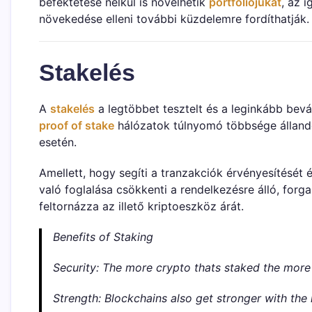
befektetése nélkül is növelhetik
portfóliójukat
, az 
növekedése elleni további küzdelemre fordíthatják.
Stakelés
A
stakelés
a legtöbbet tesztelt és a leginkább bev
proof of stake
hálózatok túlnyomó többsége állandó
esetén.
Amellett, hogy segíti a tranzakciók érvényesítését 
való foglalása csökkenti a rendelkezésre álló, fo
feltornázza az illető kriptoeszköz árát.
Benefits of Staking
Security: The more crypto thats staked the more r
Strength: Blockchains also get stronger with the