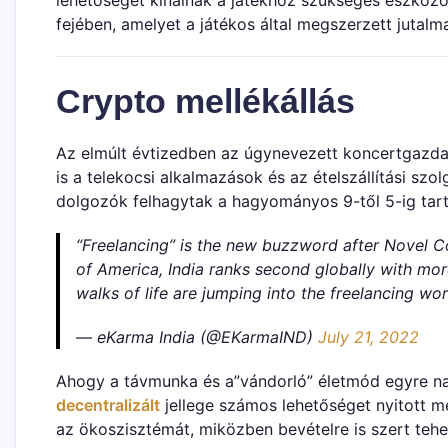
fejében, amelyet a játékos által megszerzett jutalm
Crypto mellékállás
Az elmúlt évtizedben az úgynevezett koncertgazda
is a telekocsi alkalmazások és az ételszállítási sz
dolgozók felhagytak a hagyományos 9-től 5-ig tart
“Freelancing” is the new buzzword after Novel Co
of America, India ranks second globally with mor
walks of life are jumping into the freelancing wo
— eKarma India (@EKarmaIND)
July 21, 2022
Ahogy a távmunka és a”vándorló” életmód egyre n
decentralizált
jellege számos lehetőséget nyitott 
az ökoszisztémát, miközben bevételre is szert tehe