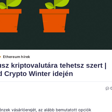
Ethereum hírek
sz kriptovalutára tehetsz szert |
d Crypto Winter idején
énzek vásárlóerejét, az alább bemutatott opciók