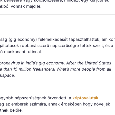
akból vonnak majd le.
ság (gig economy) felemelkedését tapasztalhattuk, amikor
olgáltatások robbanásszerű népszerűségre tettek szert, és a
ó munkanapi rutinnal.
ronavirus in India’s gig economy. After the United States
e than 15 million freelancers! What’s more people from all
rkspace.
agyobb népszerűségnek örvendett, a
kriptovaluták
meg az emberek számára, annak érdekében hogy növeljék
tnek belőle.