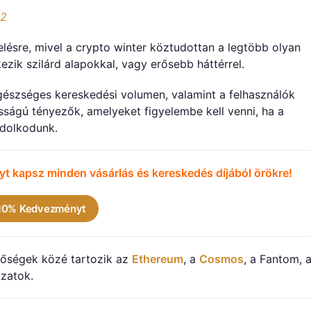
22
elésre, mivel a crypto winter köztudottan a legtöbb olyan
ik szilárd alapokkal, vagy erősebb háttérrel.
gészséges kereskedési volumen, valamint a felhasználók
ságú tényezők, amelyeket figyelembe kell venni, ha a
ndolkodunk.
t kapsz minden vásárlás és kereskedés díjából örökre!
 10% Kedvezményt
etőségek közé tartozik az
Ethereum
, a
Cosmos
, a Fantom, 
zatok.