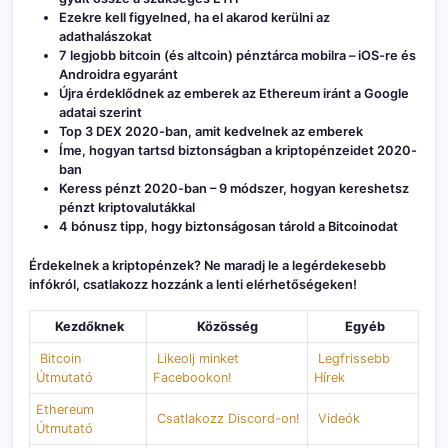
Ezekre kell figyelned, ha el akarod kerülni az
adathalászokat
7 legjobb bitcoin (és altcoin) pénztárca mobilra – iOS-re és
Androidra egyaránt
Újra érdeklődnek az emberek az Ethereum iránt a Google
adatai szerint
Top 3 DEX 2020-ban, amit kedvelnek az emberek
Íme, hogyan tartsd biztonságban a kriptopénzeidet 2020-
ban
Keress pénzt 2020-ban – 9 módszer, hogyan kereshetsz
pénzt kriptovalutákkal
4 bónusz tipp, hogy biztonságosan tárold a Bitcoinodat
Érdekelnek a kriptopénzek? Ne maradj le a legérdekesebb
infókról, csatlakozz hoz
zánk a lenti elérhetőségeken!
Kezdőknek
Közösség
Egyéb
Bitcoin
Likeolj minket
Legfrissebb
Útmutató
Facebookon!
Hírek
Ethereum
Csatlakozz Discord-on!
Videók
Útmutató