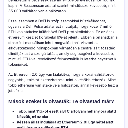
befektetők a becslések szerint 14.6%-os évi hozamot fognak
kapni. A Beaconscan adatai szerint mindössze kevesebb, mint
35.000 validátor van a hálózaton.
Ezzel szemben a DeFi is szép számokkal büszkélkedhet,
ugyanis a Defi Pulse adatai azt mutatják, hogy közel 7 millió
ETH van stakelve különböző DeFi protokollokban. Ez az össz
ethereum készlet körülbelül 6%-át jelenti. Ebben a pillanatban a
stakelést manuálisan lehet megvalósítani, viszont az
elkövetkezendő hónapokban várhatóan a centralizált tőzsdék
elindítják azt a szolgáltatást, amely segítségével a kevesebb,
mint 32 ETH-val rendelkező felhasználók is letétbe heyezhetik
tokenjeiket.
Az Ethereum 2.0 úgy van kialakítva, hogy a korai validátorok
nagyobb jutalékot szerezhetnek, mint a később érkezők. Minél
több ethereum van stakelve a hálózaton, annál kevesebb lesz a
jutalék is.
Mások ezeket is olvasták! Te olvastad már?
Több, mint 11%-ot esett a BTC árfolyam néhány óra alatt!
Nézzük, mi az oka
Készen áll az indulásra az Ethereum 2.0! Egy hétel alatt
gyűlt össze a szükséges ETH