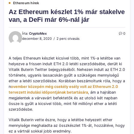
Ethereum hírek
Az Ethereum készlet 1% már stakelve
van, a DeFi már 6%-nál jár
Írta:
CryptoMex
0
december 8, 2020
2 perc olvasás
A teljes Ethereum készlet kicsivel több, mint 1%-a letétbe van
helyezve a frissen indult ETH 2.0 letéti szerződésébe, derült ki
Vitalik Buterin Twitter bejegyzéséből. Nehezen indult az ETH 2.0
története, ugyanis lassacskán gyűlt a szükséges mennyiségű
ether a letéti szerződésbe. Korábban beszámoltunk róla, hogy a
n
ovember közepén még csekély esély volt az Ethereum 2.0
tervezett indulási időpontjának betartására
, ám a hajrában
megjelentek a várvavárt befektetők és az utolsó két napban
össze is gyűlt a kicsivel több, mint fél milliónyi ether a letéti
szerződésbe.
Vitalik Buterin vette észre, hogy a letétbe helyezett ether
mennyisége meghaladta az összkészlet 1%-át, hozzátéve, hogy
ez a vártnál sokkal jobb eredmény.