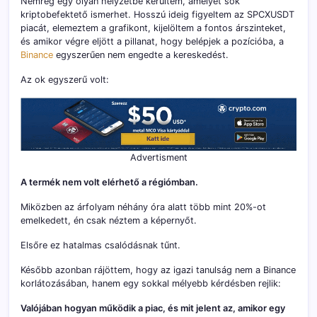
Nemrég egy olyan helyzetbe kerültem, amelyet sok
kriptobefektető ismerhet. Hosszú ideig figyeltem az SPCXUSDT
piacát, elemeztem a grafikont, kijelöltem a fontos árszinteket,
és amikor végre eljött a pillanat, hogy belépjek a pozícióba, a
Binance
egyszerűen nem engedte a kereskedést.
Az ok egyszerű volt:
Advertisment
A termék nem volt elérhető a régiómban.
Miközben az árfolyam néhány óra alatt több mint 20%-ot
emelkedett, én csak néztem a képernyőt.
Elsőre ez hatalmas csalódásnak tűnt.
Később azonban rájöttem, hogy az igazi tanulság nem a Binance
korlátozásában, hanem egy sokkal mélyebb kérdésben rejlik:
Valójában hogyan működik a piac, és mit jelent az, amikor egy