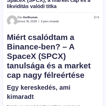
SpaceX (SPCX), a market cap és a
likviditás valódi titka
Írta:
the9human
0
június 16, 2026
3 perc olvasás
Miért csalódtam a
Binance-ben? – A
SpaceX (SPCX)
tanulsága és a market
cap nagy félreértése
Egy kereskedés, ami
kimaradt