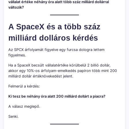
vállalat értéke néhány óra alatt több száz milliárd dollárral
változik?
A SpaceX és a több száz
milliárd dolláros kérdés
Az SPCX árfolyamát figyelve egy furcsa dologra lettem
figyelmes.
Ha a SpaceX becsült vállalatértéke körülbelül 2 billió dollár,
akkor egy 10%-os árfolyam-emelkedés papíron több mint 200
milliárd dollár értéknövekedést jelent.
Felmerül a kérdés:
Ki tesz be néhány óra alatt 200 milliárd dollárt a piacra?
A válasz meglepő.
Senki.