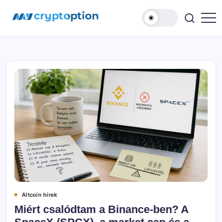
Ugrás
MyCryptOption
a
tartalomhoz
Kriptopénz
Hírek,
Váltás
és
Közösség!
Altcoin hírek
Miért csalódtam a Binance-ben? A