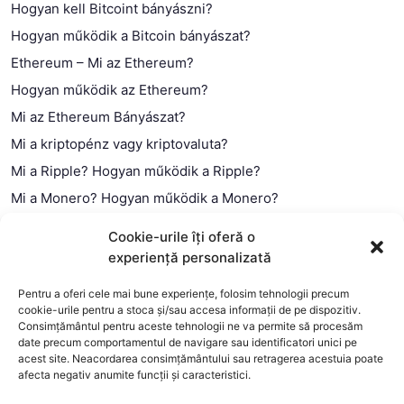
Hogyan kell Bitcoint bányászni?
Hogyan működik a Bitcoin bányászat?
Ethereum – Mi az Ethereum?
Hogyan működik az Ethereum?
Mi az Ethereum Bányászat?
Mi a kriptopénz vagy kriptovaluta?
Mi a Ripple? Hogyan működik a Ripple?
Mi a Monero? Hogyan működik a Monero?
Mi a Litecoin? – Hogyan működik a Litecoin?
Cookie-urile îți oferă o
Mi a blokklánc (technológia)?
experiență personalizată
Mi az okos szerződés?
Pentru a oferi cele mai bune experiențe, folosim tehnologii precum
cookie-urile pentru a stoca și/sau accesa informații de pe dispozitiv.
Consimțământul pentru aceste tehnologii ne va permite să procesăm
date precum comportamentul de navigare sau identificatori unici pe
acest site. Neacordarea consimțământului sau retragerea acestuia poate
afecta negativ anumite funcții și caracteristici.