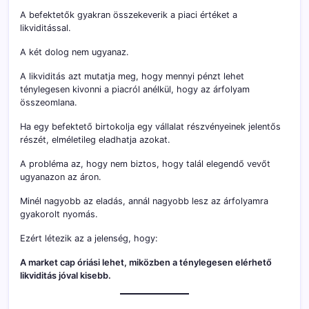
A befektetők gyakran összekeverik a piaci értéket a
likviditással.
A két dolog nem ugyanaz.
A likviditás azt mutatja meg, hogy mennyi pénzt lehet
ténylegesen kivonni a piacról anélkül, hogy az árfolyam
összeomlana.
Ha egy befektető birtokolja egy vállalat részvényeinek jelentős
részét, elméletileg eladhatja azokat.
A probléma az, hogy nem biztos, hogy talál elegendő vevőt
ugyanazon az áron.
Minél nagyobb az eladás, annál nagyobb lesz az árfolyamra
gyakorolt nyomás.
Ezért létezik az a jelenség, hogy:
A market cap óriási lehet, miközben a ténylegesen elérhető
likviditás jóval kisebb.