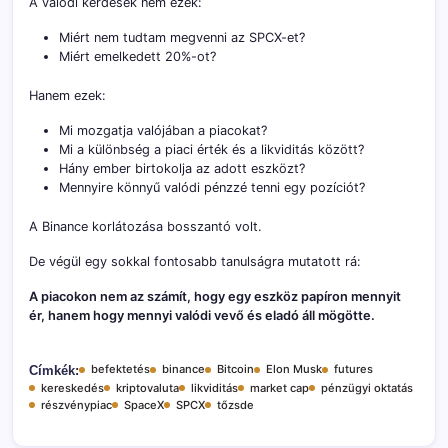
A valódi kérdések nem ezek:
Miért nem tudtam megvenni az SPCX-et?
Miért emelkedett 20%-ot?
Hanem ezek:
Mi mozgatja valójában a piacokat?
Mi a különbség a piaci érték és a likviditás között?
Hány ember birtokolja az adott eszközt?
Mennyire könnyű valódi pénzzé tenni egy pozíciót?
A Binance korlátozása bosszantó volt.
De végül egy sokkal fontosabb tanulságra mutatott rá:
A piacokon nem az számít, hogy egy eszköz papíron mennyit
ér, hanem hogy mennyi valódi vevő és eladó áll mögötte.
befektetés
binance
Bitcoin
Elon Musk
futures
Címkék:
kereskedés
kriptovaluta
likviditás
market cap
pénzügyi oktatás
részvénypiac
SpaceX
SPCX
tőzsde