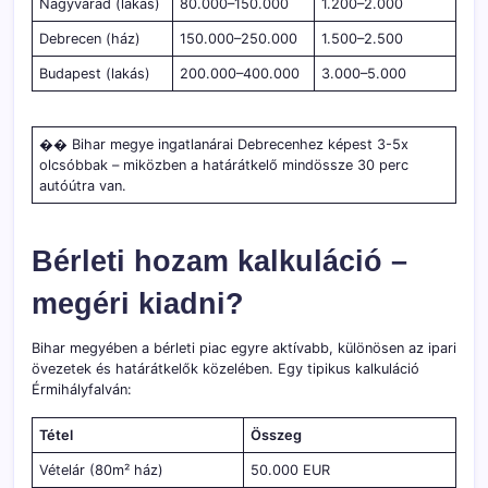
Nagyvárad (lakás)
80.000–150.000
1.200–2.000
Debrecen (ház)
150.000–250.000
1.500–2.500
Budapest (lakás)
200.000–400.000
3.000–5.000
�� Bihar megye ingatlanárai Debrecenhez képest 3-5x
olcsóbbak – miközben a határátkelő mindössze 30 perc
autóútra van.
Bérleti hozam kalkuláció –
megéri kiadni?
Bihar megyében a bérleti piac egyre aktívabb, különösen az ipari
övezetek és határátkelők közelében. Egy tipikus kalkuláció
Érmihályfalván:
Tétel
Összeg
Vételár (80m² ház)
50.000 EUR