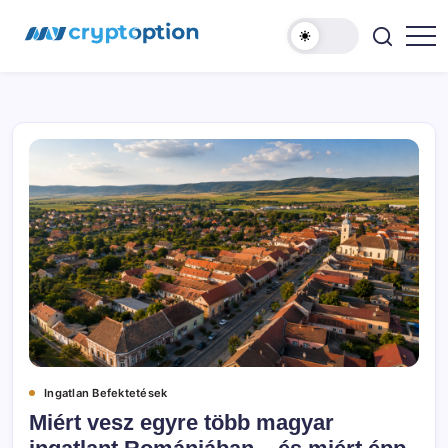
Ugrás
MyCryptOption
a
tartalomhoz
Kriptopénz
Hírek,
Váltás
és
Közösség!
Ingatlan Befektetések
Miért vesz egyre több magyar