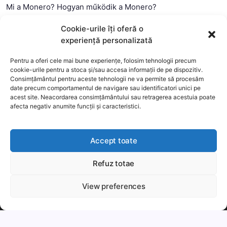
Mi a Monero? Hogyan működik a Monero?
Mi a Litecoin? – Hogyan működik a Litecoin?
Cookie-urile îți oferă o
Mi a blokklánc (technológia)?
experiență personalizată
Mi az okos szerződés?
Pentru a oferi cele mai bune experiențe, folosim tehnologii precum
cookie-urile pentru a stoca și/sau accesa informații de pe dispozitiv.
Consimțământul pentru aceste tehnologii ne va permite să procesăm
date precum comportamentul de navigare sau identificatori unici pe
acest site. Neacordarea consimțământului sau retragerea acestuia poate
afecta negativ anumite funcții și caracteristici.
Accept toate
Refuz totae
This website uses cookies to improve your experience. We'll
assume you're ok with this, but you can opt-out if you wish.
View preferences
Copyright 2026 —
MyCryptOption
.
Még több
Elfogadom