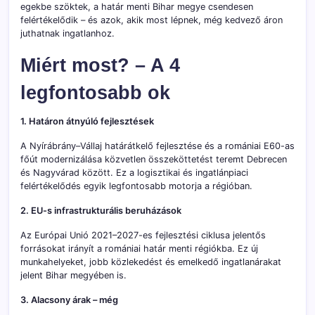
egekbe szöktek, a határ menti Bihar megye csendesen
felértékelődik – és azok, akik most lépnek, még kedvező áron
juthatnak ingatlanhoz.
Miért most? – A 4
legfontosabb ok
1. Határon átnyúló fejlesztések
A Nyírábrány–Vállaj határátkelő fejlesztése és a romániai E60-as
főút modernizálása közvetlen összeköttetést teremt Debrecen
és Nagyvárad között. Ez a logisztikai és ingatlánpiaci
felértékelődés egyik legfontosabb motorja a régióban.
2. EU-s infrastrukturális beruházások
Az Európai Unió 2021–2027-es fejlesztési ciklusa jelentős
forrásokat irányít a romániai határ menti régiókba. Ez új
munkahelyeket, jobb közlekedést és emelkedő ingatlanárakat
jelent Bihar megyében is.
3. Alacsony árak – még