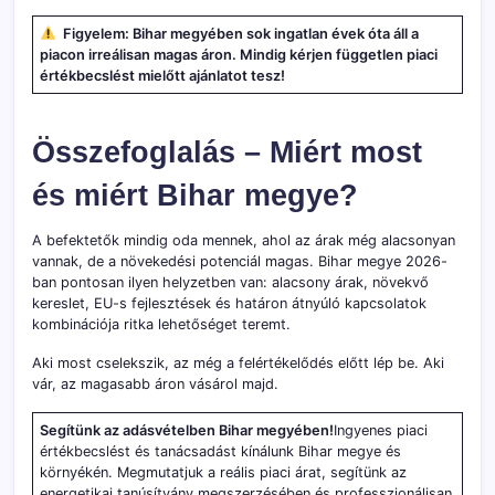
Figyelem: Bihar megyében sok ingatlan évek óta áll a
piacon irreálisan magas áron. Mindig kérjen független piaci
értékbecslést mielőtt ajánlatot tesz!
Összefoglalás – Miért most
és miért Bihar megye?
A befektetők mindig oda mennek, ahol az árak még alacsonyan
vannak, de a növekedési potenciál magas. Bihar megye 2026-
ban pontosan ilyen helyzetben van: alacsony árak, növekvő
kereslet, EU-s fejlesztések és határon átnyúló kapcsolatok
kombinációja ritka lehetőséget teremt.
Aki most cselekszik, az még a felértékelődés előtt lép be. Aki
vár, az magasabb áron vásárol majd.
Segítünk az adásvételben Bihar megyében!
Ingyenes piaci
értékbecslést és tanácsadást kínálunk Bihar megye és
környékén. Megmutatjuk a reális piaci árat, segítünk az
energetikai tanúsítvány megszerzésében és professzionálisan