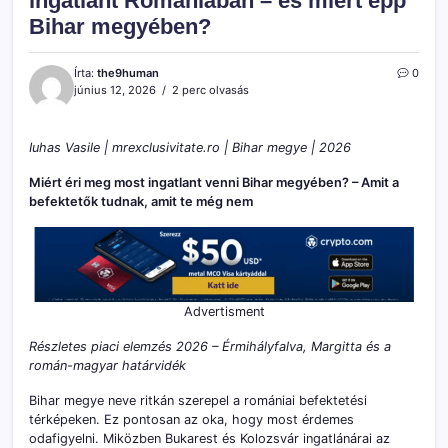
ingatlant Romániában – és miért épp
Bihar megyében?
Írta:
the9human
0
június 12, 2026
2 perc olvasás
Iuhas Vasile | mrexclusivitate.ro | Bihar megye | 2026
Miért éri meg most ingatlant venni Bihar megyében? – Amit a
befektetők tudnak, amit te még nem
Advertisment
Részletes piaci elemzés 2026 – Érmihályfalva, Margitta és a
román-magyar határvidék
Bihar megye neve ritkán szerepel a romániai befektetési
térképeken. Ez pontosan az oka, hogy most érdemes
odafigyelni. Miközben Bukarest és Kolozsvár ingatlánárai az