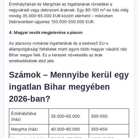
Érmihályfalván és Margittán az ingatlanárak töredékei a
nagyváradi vagy debreceni áraknak. Egy 80-100 m²-es ház még
mindig 35.000–65.000 EUR között elérhető – miközben
Debrecenben ugyanez 150.000–200.000 EUR.
4. Magyar vevők megjelenése a piacon
Az alacsony romániai ingatlanárak és a kedvező EU-s
állampolgársági feltételek miatt egyre több magyar vásárló néz
Bihar megye felé. Ez a kereslet növekedés az árak
emelkedésének első jele.
Számok – Mennyibe kerül egy
ingatlan Bihar megyében
2026-ban?
Érmihályfalva
35.000–65.000
300–550
(ház)
Margitta (ház)
40.000–80.000
350–650