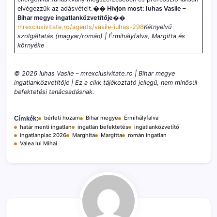
elvégezzük az adásvételt.
�� Hívjon most: Iuhas Vasile –
Bihar megye ingatlanközvetítője
��
mrexclusivitate.ro/agents/vasile-iuhas-298
Kétnyelvű
szolgáltatás (magyar/román) | Érmihályfalva, Margitta és
környéke
© 2026 Iuhas Vasile – mrexclusivitate.ro | Bihar megye
ingatlanközvetítője | Ez a cikk tájékoztató jellegű, nem minősül
befektetési tanácsadásnak.
bérleti hozam
Bihar megye
Érmihályfalva
Címkék:
határ menti ingatlan
ingatlan befektetés
ingatlanközvetítő
ingatlanpiac 2026
Marghita
Margitta
román ingatlan
Valea lui Mihai