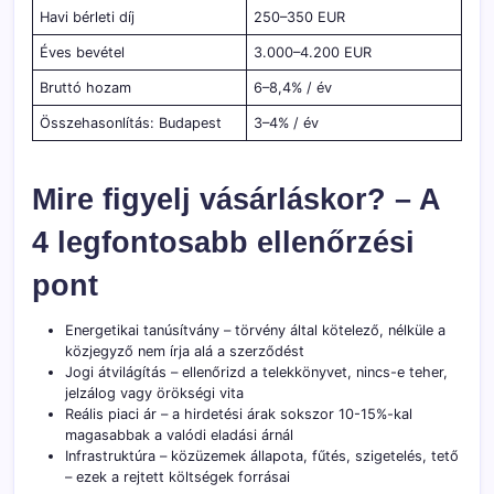
Havi bérleti díj
250–350 EUR
Éves bevétel
3.000–4.200 EUR
Bruttó hozam
6–8,4% / év
Összehasonlítás: Budapest
3–4% / év
Mire figyelj vásárláskor? – A
4 legfontosabb ellenőrzési
pont
Energetikai tanúsítvány – törvény által kötelező, nélküle a
közjegyző nem írja alá a szerződést
Jogi átvilágítás – ellenőrizd a telekkönyvet, nincs-e teher,
jelzálog vagy örökségi vita
Reális piaci ár – a hirdetési árak sokszor 10-15%-kal
magasabbak a valódi eladási árnál
Infrastruktúra – közüzemek állapota, fűtés, szigetelés, tető
– ezek a rejtett költségek forrásai