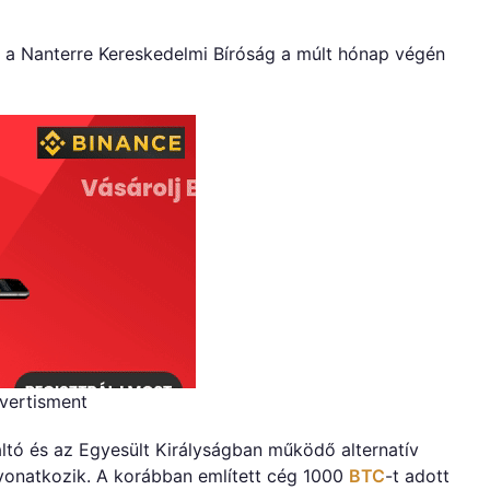
bármilyen
más
pénzt
t a Nanterre Kereskedelmi Bíróság a múlt hónap végén
bejegyzéshez
vertisment
ltó és az Egyesült Királyságban működő alternatív
e vonatkozik. A korábban említett cég 1000
BTC
-t adott