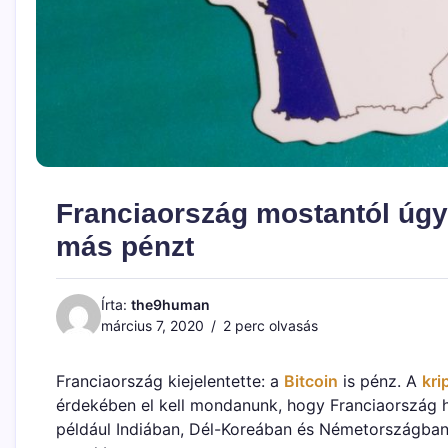
Franciaország mostantól úgy 
más pénzt
Írta:
the9human
március 7, 2020
2 perc olvasás
Franciaország kiejelentette: a
Bitcoin
is pénz. A
kri
érdekében el kell mondanunk, hogy Franciaország hi
például Indiában, Dél-Koreában és Németországban 