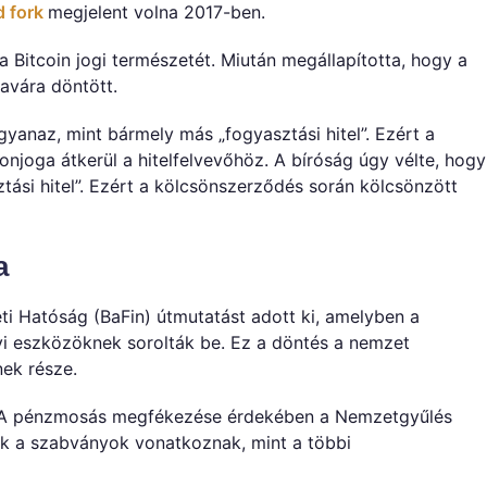
d fork
megjelent volna 2017-ben.
a Bitcoin jogi természetét. Miután megállapította, hogy a
avára döntött.
gyanaz, mint bármely más „fogyasztási hitel”. Ezért a
onjoga átkerül a hitelfelvevőhöz. A bíróság úgy vélte, hogy
tási hitel”. Ezért a kölcsönszerződés során kölcsönzött
a
ti Hatóság (BaFin) útmutatást adott ki, amelyben a
yi eszközöknek sorolták be. Ez a döntés a nemzet
nek része.
p. A pénzmosás megfékezése érdekében a Nemzetgyűlés
ok a szabványok vonatkoznak, mint a többi