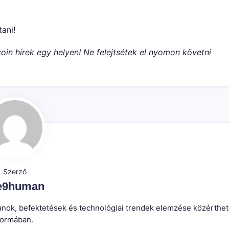
tani!
oin hírek egy helyen! Ne felejtsétek el nyomon követni
Szerző
e9human
atlanok, befektetések és technológiai trendek elemzése közérthe
formában.