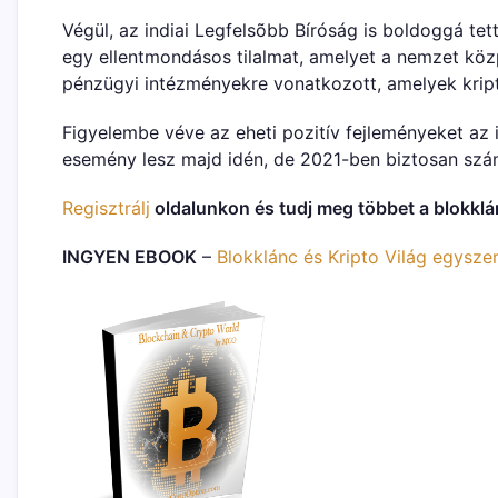
Végül, az indiai Legfelsõbb Bíróság is boldoggá tet
egy ellentmondásos tilalmat, amelyet a nemzet közp
pénzügyi intézményekre vonatkozott, amelyek kript
Figyelembe véve az eheti pozitív fejleményeket az 
esemény lesz majd idén, de 2021-ben biztosan szám
Regisztrálj
oldalunkon és tudj meg többet a blokklánc
INGYEN EBOOK
–
Blokklánc és Kripto Világ egysze