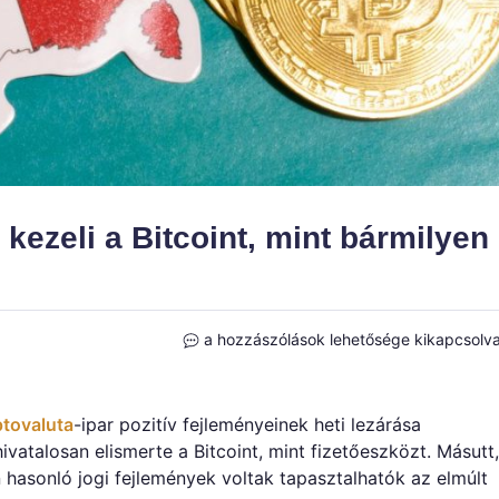
kezeli a Bitcoint, mint bármilyen
Franciaország
a hozzászólások lehetősége kikapcsolv
mostantól
úgy
kezeli
ptovaluta
-ipar pozitív fejleményeinek heti lezárása
a
vatalosan elismerte a Bitcoint, mint fizetőeszközt. Másutt,
Bitcoint,
hasonló jogi fejlemények voltak tapasztalhatók az elmúlt
mint