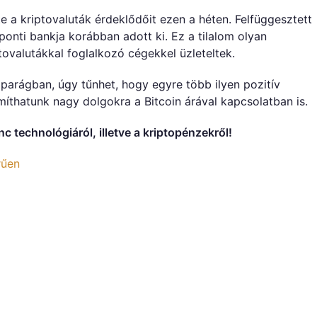
te a kriptovaluták érdeklődőit ezen a héten. Felfüggesztett
onti bankja korábban adott ki. Ez a tilalom olyan
ovalutákkal foglalkozó cégekkel üzleteltek.
iparágban, úgy tűnhet, hogy egyre több ilyen pozitív
íthatunk nagy dolgokra a Bitcoin árával kapcsolatban is.
 technológiáról, illetve a kriptopénzekről!
rűen