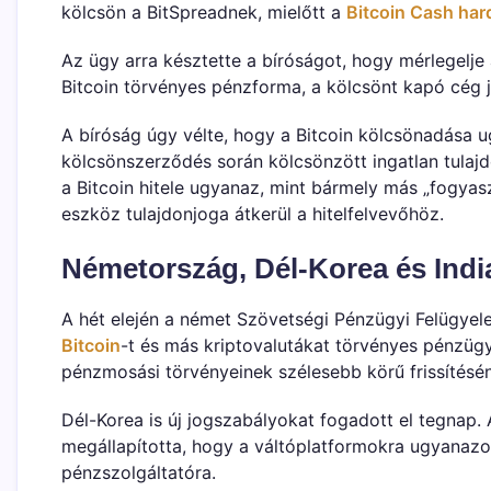
kölcsön a BitSpreadnek, mielőtt a
Bitcoin Cash
har
Az ügy arra késztette a bíróságot, hogy mérlegelje 
Bitcoin törvényes pénzforma, a kölcsönt kapó cég j
A bíróság úgy vélte, hogy a Bitcoin kölcsönadása u
kölcsönszerződés során kölcsönzött ingatlan tulajd
a Bitcoin hitele ugyanaz, mint bármely más „fogyasz
eszköz tulajdonjoga átkerül a hitelfelvevőhöz.
Németország, Dél-Korea és Indi
A hét elején a német Szövetségi Pénzügyi Felügyele
Bitcoin
-t és más kriptovalutákat törvényes pénzüg
pénzmosási törvényeinek szélesebb körű frissítésé
Dél-Korea is új jogszabályokat fogadott el tegna
megállapította, hogy a váltóplatformokra ugyanaz
pénzszolgáltatóra.