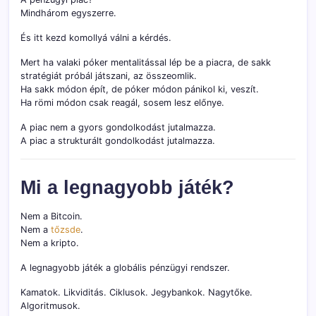
Mindhárom egyszerre.
És itt kezd komollyá válni a kérdés.
Mert ha valaki póker mentalitással lép be a piacra, de sakk
stratégiát próbál játszani, az összeomlik.
Ha sakk módon épít, de póker módon pánikol ki, veszít.
Ha römi módon csak reagál, sosem lesz előnye.
A piac nem a gyors gondolkodást jutalmazza.
A piac a strukturált gondolkodást jutalmazza.
Mi a legnagyobb játék?
Nem a Bitcoin.
Nem a
tőzsde
.
Nem a kripto.
A legnagyobb játék a globális pénzügyi rendszer.
Kamatok. Likviditás. Ciklusok. Jegybankok. Nagytőke.
Algoritmusok.