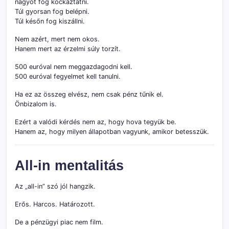
nagyot fog kockáztatni.
Túl gyorsan fog belépni.
Túl későn fog kiszállni.
Nem azért, mert nem okos.
Hanem mert az érzelmi súly torzít.
500 euróval nem meggazdagodni kell.
500 euróval fegyelmet kell tanulni.
Ha ez az összeg elvész, nem csak pénz tűnik el.
Önbizalom is.
Ezért a valódi kérdés nem az, hogy hova tegyük be.
Hanem az, hogy milyen állapotban vagyunk, amikor betesszük.
All-in mentalitás
Az „all-in” szó jól hangzik.
Erős. Harcos. Határozott.
De a pénzügyi piac nem film.