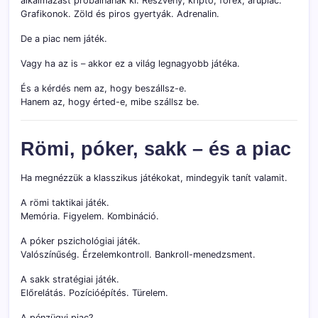
alkalmazást próbálnának ki. Részvény, kriptó, forex, árupiac.
Grafikonok. Zöld és piros gyertyák. Adrenalin.
De a piac nem játék.
Vagy ha az is – akkor ez a világ legnagyobb játéka.
És a kérdés nem az, hogy beszállsz-e.
Hanem az, hogy érted-e, mibe szállsz be.
Römi, póker, sakk – és a piac
Ha megnézzük a klasszikus játékokat, mindegyik tanít valamit.
A römi taktikai játék.
Memória. Figyelem. Kombináció.
A póker pszichológiai játék.
Valószínűség. Érzelemkontroll. Bankroll-menedzsment.
A sakk stratégiai játék.
Előrelátás. Pozícióépítés. Türelem.
A pénzügyi piac?