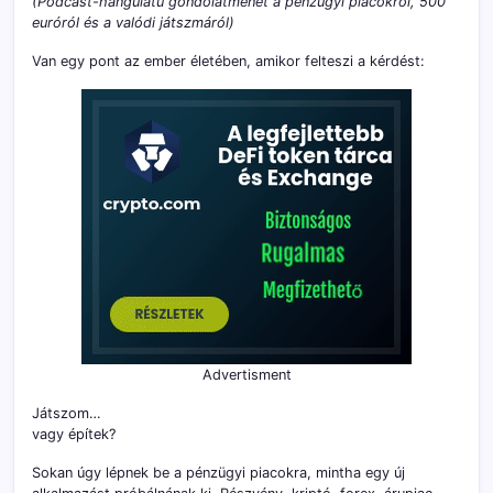
(Podcast-hangulatú gondolatmenet a pénzügyi piacokról, 500
euróról és a valódi játszmáról)
Van egy pont az ember életében, amikor felteszi a kérdést:
Advertisment
Játszom…
vagy építek?
Sokan úgy lépnek be a pénzügyi piacokra, mintha egy új