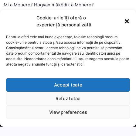
Mi a Monero? Hogyan működik a Monero?
Mi a Litecoin? – Hogyan működik a Litecoin?
Cookie-urile îți oferă o
Mi a blokklánc (technológia)?
experiență personalizată
Mi az okos szerződés?
Pentru a oferi cele mai bune experiențe, folosim tehnologii precum
cookie-urile pentru a stoca și/sau accesa informații de pe dispozitiv.
Consimțământul pentru aceste tehnologii ne va permite să procesăm
date precum comportamentul de navigare sau identificatori unici pe
acest site. Neacordarea consimțământului sau retragerea acestuia poate
afecta negativ anumite funcții și caracteristici.
Accept toate
Refuz totae
This website uses cookies to improve your experience. We'll
assume you're ok with this, but you can opt-out if you wish.
View preferences
Copyright 2026 —
MyCryptOption
.
Még több
Elfogadom