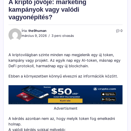
A kriptó jövője: marketing
kampányok vagy valódi
vagyonépítés?
Írta:
the9human
0
március 9, 2026
3 perc olvasás
A kriptovilágban szinte minden nap megjelenik egy új token,
kampány vagy projekt. Az egyik nap egy AI-token, másnap egy
DeFi protokoll, harmadnap egy új blockchain.
Ebben a környezetben könnyű elveszni az információk között.
Advertisment
A kérdés azonban nem az, hogy melyik token fog emelkedni
holnap.
A valódi kérdés sokkal mélyebb: