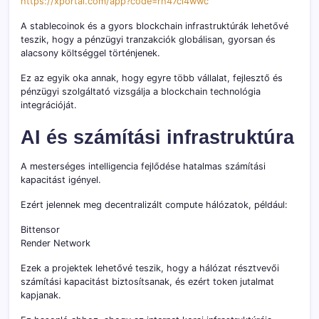
https://xportal.com/app?code=rh47ci4wwc
A stablecoinok és a gyors blockchain infrastruktúrák lehetővé
teszik, hogy a pénzügyi tranzakciók globálisan, gyorsan és
alacsony költséggel történjenek.
Ez az egyik oka annak, hogy egyre több vállalat, fejlesztő és
pénzügyi szolgáltató vizsgálja a blockchain technológia
integrációját.
AI és számítási infrastruktúra
A mesterséges intelligencia fejlődése hatalmas számítási
kapacitást igényel.
Ezért jelennek meg decentralizált compute hálózatok, például:
Bittensor
Render Network
Ezek a projektek lehetővé teszik, hogy a hálózat résztvevői
számítási kapacitást biztosítsanak, és ezért token jutalmat
kapjanak.