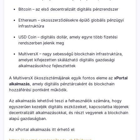
Bitcoin
– az első decentralizált digitális pénzrendszer
Ethereum
– okosszerződésekre épülő globális pénzügyi
infrastruktúra
USD Coin
– digitális dollár, amely egyre több fizetési
rendszerben jelenik meg
MultiversX
– nagy sebességű blockchain infrastruktúra,
amelyet kifejezetten skálázható digitális gazdasági
alkalmazásokhoz fejlesztettek
A MultiversX ökoszisztémájának egyik fontos eleme az
xPortal
alkalmazás
, amely digitális pénztárcaként és blockchain
hozzáférési pontként működik.
Az alkalmazás lehetővé teszi a felhasználók számára, hogy
egyszerűen kezeljék digitális eszközeiket, kapcsolatba lépjenek
decentralizált alkalmazásokkal, és részt vegyenek a blockchain
alapú gazdaságban.
Az xPortal alkalmazás itt érhető el: