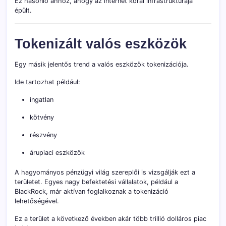
Ez hasonló ahhoz, ahogy az internet korai infrastruktúrája
épült.
Tokenizált valós eszközök
Egy másik jelentős trend a valós eszközök tokenizációja.
Ide tartozhat például:
ingatlan
kötvény
részvény
árupiaci eszközök
A hagyományos pénzügyi világ szereplői is vizsgálják ezt a
területet. Egyes nagy befektetési vállalatok, például a
BlackRock, már aktívan foglalkoznak a tokenizáció
lehetőségével.
Ez a terület a következő években akár több trillió dolláros piac