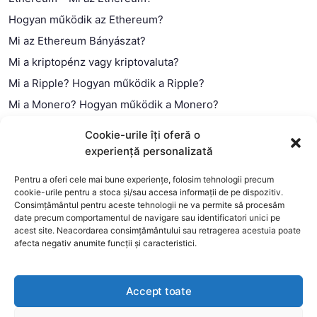
Hogyan működik az Ethereum?
Mi az Ethereum Bányászat?
Mi a kriptopénz vagy kriptovaluta?
Mi a Ripple? Hogyan működik a Ripple?
Mi a Monero? Hogyan működik a Monero?
Mi a Litecoin? – Hogyan működik a Litecoin?
Cookie-urile îți oferă o
Mi a blokklánc (technológia)?
experiență personalizată
Mi az okos szerződés?
Pentru a oferi cele mai bune experiențe, folosim tehnologii precum
cookie-urile pentru a stoca și/sau accesa informații de pe dispozitiv.
Consimțământul pentru aceste tehnologii ne va permite să procesăm
date precum comportamentul de navigare sau identificatori unici pe
acest site. Neacordarea consimțământului sau retragerea acestuia poate
afecta negativ anumite funcții și caracteristici.
Accept toate