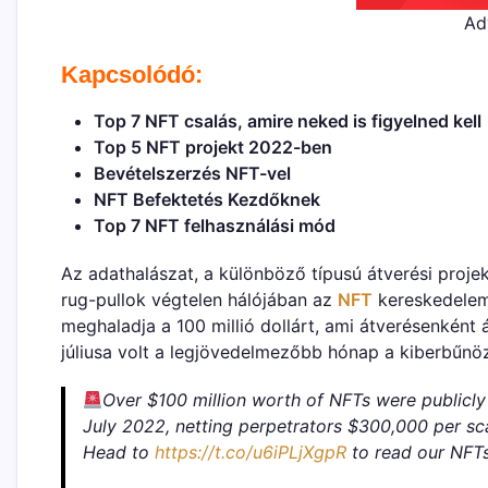
Ad
Kapcsolódó:
Top 7 NFT csalás, amire neked is figyelned kell
Top 5 NFT projekt 2022-ben
Bevételszerzés NFT-vel
NFT Befektetés Kezdőknek
Top 7 NFT felhasználási mód
Az adathalászat, a különböző típusú átverési projek
rug-pullok végtelen hálójában az
NFT
kereskedele
meghaladja a 100 millió dollárt, ami átverésenként 
júliusa volt a legjövedelmezőbb hónap a kiberbűnö
Over $100 million worth of NFTs were publicl
July 2022, netting perpetrators $300,000 per s
Head to
https://t.co/u6iPLjXgpR
to read our NFTs