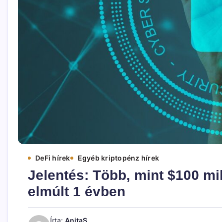
DeFi hírek
Egyéb kriptopénz hírek
Jelentés: Több, mint $100 mil
elmúlt 1 évben
Írta:
AnitaS