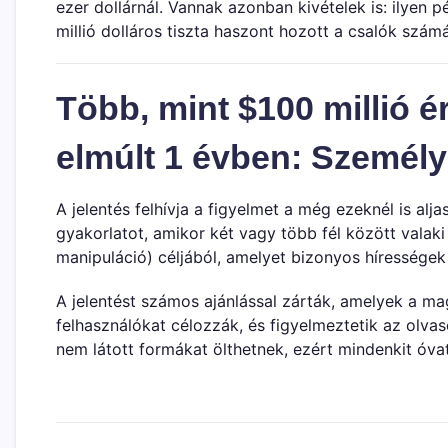
ezer dollárnál. Vannak azonban kivételek is: ilyen 
millió dolláros tiszta haszont hozott a csalók számá
Több, mint $100 millió ér
elmúlt 1 évben: Személ
A jelentés felhívja a figyelmet a még ezeknél is al
gyakorlatot, amikor két vagy több fél között valaki
manipuláció) céljából, amelyet bizonyos hírességek
A jelentést számos ajánlással zárták, amelyek a m
felhasználókat célozzák, és figyelmeztetik az olv
nem látott formákat ölthetnek, ezért mindenkit óva