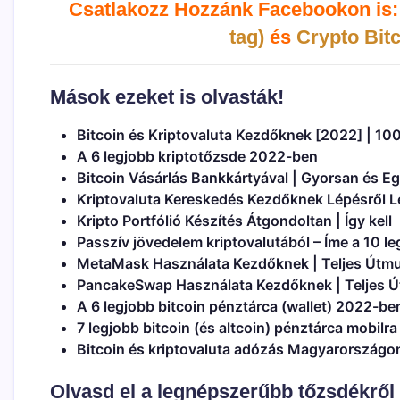
Csatlakozz Hozzánk Facebookon is:
tag)
és
Crypto Bit
Mások ezeket is olvasták!
Bitcoin és Kriptovaluta Kezdőknek [2022] | 100
A 6 legjobb kriptotőzsde 2022-ben
Bitcoin Vásárlás Bankkártyával | Gyorsan és Eg
Kriptovaluta Kereskedés Kezdőknek Lépésről Lé
Kripto Portfólió Készítés Átgondoltan | Így kell
Passzív jövedelem kriptovalutából – Íme a 10 
MetaMask Használata Kezdőknek | Teljes Útmu
PancakeSwap Használata Kezdőknek | Teljes Ú
A 6 legjobb bitcoin pénztárca (wallet) 2022-be
7 legjobb bitcoin (és altcoin) pénztárca mobilr
Bitcoin és kriptovaluta adózás Magyarországon 
Olvasd el a legnépszerűbb tőzsdékről