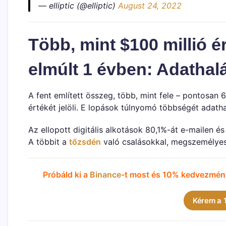
— elliptic (@elliptic)
August 24, 2022
Több, mint $100 millió ér
elmúlt 1 évben: Adathal
A fent említett összeg, több, mint fele – pontosan 6
értékét jelöli. E lopások túlnyomó többségét adath
Az ellopott digitális alkotások 80,1%-át e-mailen é
A többit a
tőzsdén
való csalásokkal, megszemélyesí
Próbáld ki a
Binance
-t most és 10% kedvezmény
Kérem a