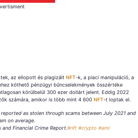
vertisment
tek, az ellopott és plagizált
NFT
-k, a piaci manipuláció, a
mhez köthető pénzügyi bűncselekmények összértéke
átlagosan körülbelül 300 ezer dollárt jelent. Eddig 2022
zők számára, amikor is több mint 4 600
NFT
-t loptak el.
y reported as stolen through scams between July 2021 and
cam on average.
 and Financial Crime Report.
#nft
#crypto
#aml