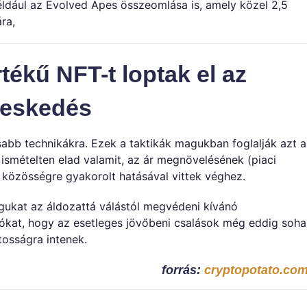
például az Evolved Apes összeomlása is, amely közel 2,5
ra,
tékű NFT-t loptak el az
yeskedés
jasabb technikákra. Ezek a taktikák magukban foglalják azt a
 ismételten elad valamit, az ár megnövelésének (piaci
 közösségre gyakorolt hatásával vittek véghez.
agukat az áldozattá válástól megvédeni kívánó
asókat, hogy az esetleges jövőbeni csalások még eddig soha
tosságra intenek.
forrás:
cryptopotato.co