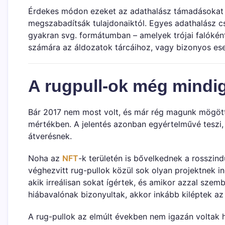
Érdekes módon ezeket az adathalász támadásokat n
megszabadítsák tulajdonaiktól. Egyes adathalász c
gyakran svg. formátumban – amelyek trójai falóként
számára az áldozatok tárcáihoz, vagy bizonyos eset
A rugpull-ok még mindi
Bár 2017 nem most volt, és már rég magunk mögött h
mértékben. A jelentés azonban egyértelművé teszi
átverésnek.
Noha az
NFT
-k területén is bővelkednek a rosszindu
véghezvitt rug-pullok közül sok olyan projektnek in
akik irreálisan sokat ígértek, és amikor azzal szemb
hiábavalónak bizonyultak, akkor inkább kiléptek az i
A rug-pullok az elmúlt években nem igazán voltak 