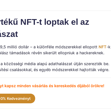
tékű NFT-t loptak el az
ászat
9,5 millió dollár – a különféle módszerekkel ellopott
NFT
-k
alász támadások révén sikerült ellopniuk a hackereknek.
s a közösségi média alapú adathalászat útján szerezték be.
tési csalásokkal, és egyéb módszerekkel hajtották végre.
t kapsz minden vásárlás és kereskedés díjából örökre!
 10% Kedvezményt