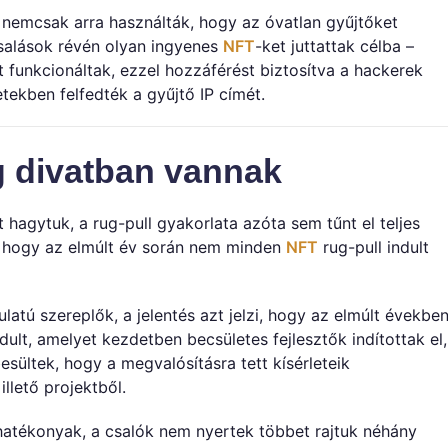
emcsak arra használták, hogy az óvatlan gyűjtőket
salások révén olyan ingyenes
NFT
-ket juttattak célba –
 funkcionáltak, ezzel hozzáférést biztosítva a hackerek
ekben felfedték a gyűjtő IP címét.
g divatban vannak
agytuk, a rug-pull gyakorlata azóta sem tűnt el teljes
, hogy az elmúlt év során nem minden
NFT
rug-pull indult
latú szereplők, a jelentés azt jelzi, hogy az elmúlt évekbe
dult, amelyet kezdetben becsületes fejlesztők indítottak el,
esültek, hogy a megvalósításra tett kísérleteik
llető projektből.
hatékonyak, a csalók nem nyertek többet rajtuk néhány