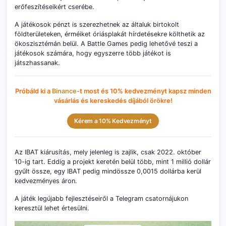
erőfeszítéseikért cserébe.
A játékosok pénzt is szerezhetnek az általuk birtokolt
földterületeken, érméiket óriásplakát hírdetésekre költhetik az
ökoszisztémán belül. A Battle Games pedig lehetővé teszi a
játékosok számára, hogy egyszerre több játékot is
játszhassanak.
Próbáld ki a
Binance
-t most és 10% kedvezményt kapsz minden
vásárlás és kereskedés díjából örökre!
Kérem a 10% Kedvezményt
Az IBAT kiárusítás, mely jelenleg is zajlik, csak 2022. október
10-ig tart. Eddig a projekt keretén belül több, mint 1 millió dollár
gyűlt össze, egy IBAT pedig mindössze 0,0015 dollárba kerül
kedvezményes áron.
A játék legújabb fejlesztéseiről a Telegram csatornájukon
keresztül lehet értesülni.