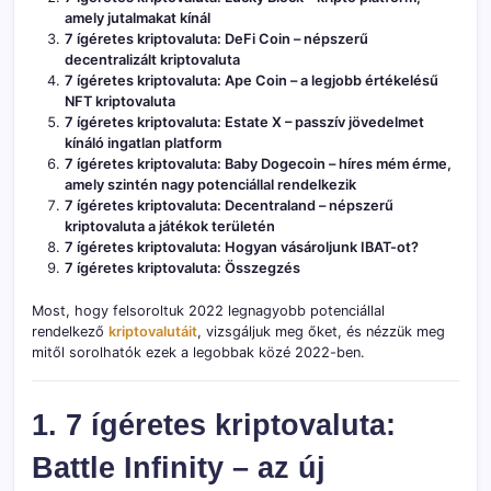
amely jutalmakat kínál
7 ígéretes kriptovaluta: DeFi Coin – népszerű
decentralizált kriptovaluta
7 ígéretes kriptovaluta: Ape Coin – a legjobb értékelésű
NFT kriptovaluta
7 ígéretes kriptovaluta: Estate X – passzív jövedelmet
kínáló ingatlan platform
7 ígéretes kriptovaluta: Baby Dogecoin – híres mém érme,
amely szintén nagy potenciállal rendelkezik
7 ígéretes kriptovaluta: Decentraland – népszerű
kriptovaluta a játékok területén
7 ígéretes kriptovaluta: Hogyan vásároljunk IBAT-ot?
7 ígéretes kriptovaluta: Összegzés
Most, hogy felsoroltuk 2022 legnagyobb potenciállal
rendelkező
kriptovalutáit
, vizsgáljuk meg őket, és nézzük meg
mitől sorolhatók ezek a legobbak közé 2022-ben.
1. 7 ígéretes kriptovaluta:
Battle Infinity – az új