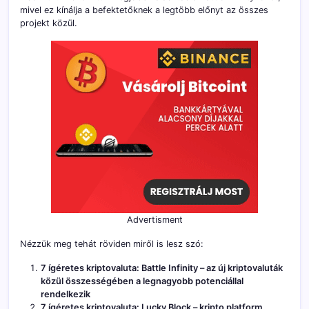
mivel ez kínálja a befektetőknek a legtöbb előnyt az összes
projekt közül.
Advertisment
Nézzük meg tehát röviden miről is lesz szó:
7 ígéretes kriptovaluta: Battle Infinity – az új kriptovaluták
közül összességében a legnagyobb potenciállal
rendelkezik
7 ígéretes kriptovaluta: Lucky Block – kripto platform,