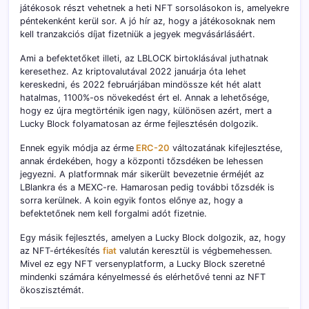
játékosok részt vehetnek a heti NFT sorsolásokon is, amelyekre
péntekenként kerül sor. A jó hír az, hogy a játékosoknak nem
kell tranzakciós díjat fizetniük a jegyek megvásárlásáért.
Ami a befektetőket illeti, az LBLOCK birtoklásával juthatnak
keresethez. Az kriptovalutával 2022 januárja óta lehet
kereskedni, és 2022 februárjában mindössze két hét alatt
hatalmas, 1100%-os növekedést ért el. Annak a lehetősége,
hogy ez újra megtörténik igen nagy, különösen azért, mert a
Lucky Block folyamatosan az érme fejlesztésén dolgozik.
Ennek egyik módja az érme
ERC-20
változatának kifejlesztése,
annak érdekében, hogy a központi tőzsdéken be lehessen
jegyezni. A platformnak már sikerült bevezetnie érméjét az
LBlankra és a MEXC-re. Hamarosan pedig további tőzsdék is
sorra kerülnek. A koin egyik fontos előnye az, hogy a
befektetőnek nem kell forgalmi adót fizetnie.
Egy másik fejlesztés, amelyen a Lucky Block dolgozik, az, hogy
az NFT-értékesítés
fiat
valután keresztül is végbemehessen.
Mivel ez egy NFT versenyplatform, a Lucky Block szeretné
mindenki számára kényelmessé és elérhetővé tenni az NFT
ökoszisztémát.