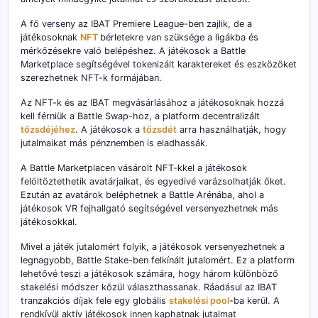
A fő verseny az IBAT Premiere League-ben zajlik, de a
játékosoknak
NFT
bérletekre van szüksége a ligákba és
mérkőzésekre való belépéshez. A játékosok a Battle
Marketplace segítségével tokenizált karaktereket és eszközöket
szerezhetnek NFT-k formájában.
Az NFT-k és az IBAT megvásárlásához a játékosoknak hozzá
kell férniük a Battle Swap-hoz, a platform decentralizált
tőzsdéjéhez
. A játékosok a
tőzsdét
arra használhatják, hogy
jutalmaikat más pénznemben is eladhassák.
A Battle Marketplacen vásárolt NFT-kkel a játékosok
felöltöztethetik avatárjaikat, és egyedivé varázsolhatják őket.
Ezután az avatárok beléphetnek a Battle Arénába, ahol a
játékosok VR fejhallgató segítségével versenyezhetnek más
játékosokkal.
Mivel a játék jutalomért folyik, a játékosok versenyezhetnek a
legnagyobb, Battle Stake-ben felkínált jutalomért. Ez a platform
lehetővé teszi a játékosok számára, hogy három különböző
stakelési módszer közül választhassanak. Ráadásul az IBAT
tranzakciós díjak fele egy globális
stakelési
pool
-ba kerül. A
rendkívül aktív játékosok innen kaphatnak jutalmat