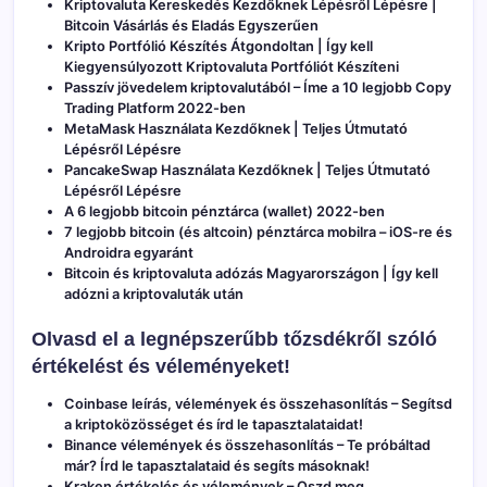
Kriptovaluta Kereskedés Kezdőknek Lépésről Lépésre |
Bitcoin Vásárlás és Eladás Egyszerűen
Kripto Portfólió Készítés Átgondoltan | Így kell
Kiegyensúlyozott Kriptovaluta Portfóliót Készíteni
Passzív jövedelem kriptovalutából – Íme a 10 legjobb Copy
Trading Platform 2022-ben
MetaMask Használata Kezdőknek | Teljes Útmutató
Lépésről Lépésre
PancakeSwap Használata Kezdőknek | Teljes Útmutató
Lépésről Lépésre
A 6 legjobb bitcoin pénztárca (wallet) 2022-ben
7 legjobb bitcoin (és altcoin) pénztárca mobilra – iOS-re és
Androidra egyaránt
Bitcoin és kriptovaluta adózás Magyarországon | Így kell
adózni a kriptovaluták után
Olvasd el a legnépszerűbb tőzsdékről szóló
értékelést és véleményeket!
Coinbase leírás, vélemények és összehasonlítás
– Segítsd
a kriptoközösséget és írd le tapasztalataidat!
Binance vélemények és összehasonlítás
– Te próbáltad
már? Írd le tapasztalataid és segíts másoknak!
Kraken értékelés és vélemények
– Oszd meg