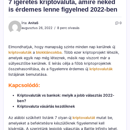
7 ígéretes kriptovaluta, amire neked
is érdemes lenne figyelned 2022-ben
Írta:
AnitaS
0
augusztus 26, 2022
8 perc olvasás
Elmondhatjuk, hogy manapság szinte minden nap kerülnek új
kriptovaluták
a
blokkláncokba
. Több ezer kriptoprojekt létezik,
amelyek egyik nap még léteznek, másik nap viszont már a
süllyesztőbe kerülnek. E leírás célja a főbb kriptoprojektek
összehasonlítása, és a figyelemre érdemes új
kriptovaluták
listájának bemutatása.
Kapcsolódó:
Kriptovaluták vs bankok: melyik a jobb választás 2022-
ben?
Kriptovaluta vásárlás kezdőknek
Az alábbi szűkített listánk 7 olyan új
kriptovalutát
mutat be,
amelyeket a befektetésre készülőknek figyelemmel kell
kísérniük. A szerintünk legjobb választás a Battle Infinity lehet,