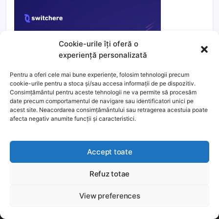
Cookie-urile îți oferă o
experiență personalizată
Pentru a oferi cele mai bune experiențe, folosim tehnologii precum
cookie-urile pentru a stoca și/sau accesa informații de pe dispozitiv.
Consimțământul pentru aceste tehnologii ne va permite să procesăm
date precum comportamentul de navigare sau identificatori unici pe
acest site. Neacordarea consimțământului sau retragerea acestuia poate
afecta negativ anumite funcții și caracteristici.
Accept toate
Refuz totae
This website uses cookies to improve your experience. We'll
assume you're ok with this, but you can opt-out if you wish.
View preferences
Még több
Elfogadom