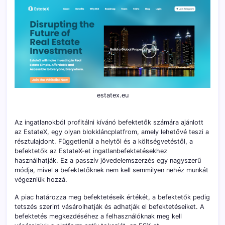
estatex.eu
Az ingatlanokból profitálni kívánó befektetők számára ajánlott
az EstateX, egy olyan blokkláncplatfrom, amely lehetővé teszi a
résztulajdont. Függetlenül a helytől és a költségvetéstől, a
befektetők az EstateX-et ingatlanbefektetésekhez
használhatják. Ez a passzív jövedelemszerzés egy nagyszerű
módja, mivel a befektetőknek nem kell semmilyen nehéz munkát
végezniük hozzá.
A piac határozza meg befektetéseik értékét, a befektetők pedig
tetszés szerint vásárolhatják és adhatják el befektetéseiket. A
befektetés megkezdéséhez a felhasználóknak meg kell