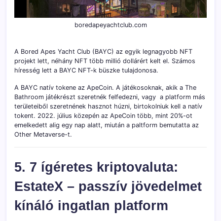
boredapeyachtclub.com
A Bored Apes Yacht Club (BAYC) az egyik legnagyobb NFT
projekt lett, néhány NFT több millió dollárért kelt el. Számos
híresség lett a BAYC NFT-k büszke tulajdonosa.
A BAYC natív tokene az ApeCoin. A játékosoknak, akik a The
Bathroom játékrészt szeretnék felfedezni, vagy a platform más
területeiből szeretnének hasznot húzni, birtokolniuk kell a natív
tokent. 2022. július közepén az ApeCoin több, mint 20%-ot
emelkedett alig egy nap alatt, miután a paltform bemutatta az
Other Metaverse-t.
5. 7 ígéretes kriptovaluta:
EstateX – passzív jövedelmet
kínáló ingatlan platform