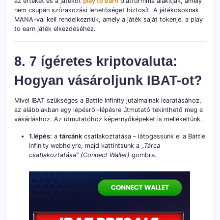
az értéket és a játékot
play to earn
platformmá alakítják, amely
nem csupán szórakozási lehetőséget biztosít. A játékosoknak
MANA-val kell rendelkezniük, amely a játék saját tokenje, a play
to earn játék elkezdéséhez.
8. 7 ígéretes kriptovaluta:
Hogyan vásároljunk IBAT-ot?
Mivel IBAT szükséges a Battle Infinity jutalmainak learatásához,
az alábbiakban egy lépésről-lépésre útmutató tekinthető meg a
vásárláshoz. Az útmutatóhoz képernyőképeket is mellékeltünk.
1.lépés:
a
tárcánk
csatlakoztatása – látogassunk el a Battle
Infinity webhelyre, majd kattintsunk a „
Tárca
csatlakoztatása” (Connect Wallet)
gombra.