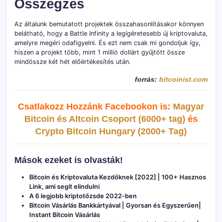
Összegzés
Az általunk bemutatott projektek összahasonlításakor könnyen
belátható, hogy a Battle Infinity a legígéretesebb új kriptovaluta,
amelyre megéri odafigyelni. És ezt nem csak mi gondoljuk így,
hiszen a projekt több, mint 1 millió dollárt gyűjtött össze
mindössze két hét előértékesítés után.
forrás:
bitcoinist.com
Csatlakozz Hozzánk Facebookon is:
Magyar
Bitcoin és Altcoin Csoport (6000+ tag)
és
Crypto Bitcoin Hungary (2000+ Tag)
Mások ezeket is olvasták!
Bitcoin és Kriptovaluta Kezdőknek [2022] | 100+ Hasznos
Link, ami segít elindulni
A 6 legjobb kriptotőzsde 2022-ben
Bitcoin Vásárlás Bankkártyával | Gyorsan és Egyszerűen|
Instant Bitcoin Vásárlás