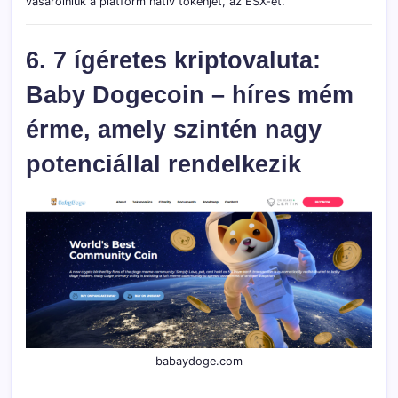
vásárolniuk a platform natív tokenjét, az ESX-et.
6. 7 ígéretes kriptovaluta:
Baby Dogecoin – híres mém
érme, amely szintén nagy
potenciállal rendelkezik
babaydoge.com