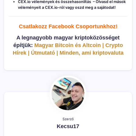
CEX.io vélemények és összehasonlítás
– Olvasd el mások
véleményeit a CEX.io-ról vagy oszd meg a sajátodat!
Csatlakozz Facebook C
soportunkhoz!
A legnagyobb magyar kriptoközösséget
építjük:
Magyar Bitcoin és Altcoin | Crypto
Hírek | Útmutató | Minden, ami kriptovaluta
Szerző
Kecsu17