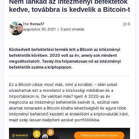
Nem lankad az intézményi befektetők
kedve, továbbra is kedvelik a Bitcoin-t
Írta:
Kecsu17
0
augusztus 30, 2021
3 perc olvasás
Közkedvelt befektetési termék lett a Bitcoin az intézményi
befektetők körében. 2020 volt az év, amely sok mindent
megváltoztatott. Tavaly óta folyamatosan nő az intézményi
befektetők száma a kriptopiacon.
Ez a Bitcoin ciklus most más, mint a korábbi
. – Idén sokat
olvashattuk ezt a mondatot a közösségi médiában és a
hírportálokon is. De valóban más? Igen! A 2020-as év
meghozta az intézményi befektetők kedvét is, ezúttal nem
akartak kimaradni a Bitcoin kínálta lehetőségből és egyre több
intézményi befektető kezdett el érdeklődni a kriptovaluták iránt,
majd szép lassan beépíteni azokat portfólióikba.