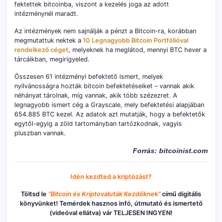
fektettek bitcoinba, viszont a kezelés joga az adott
intézménynél maradt.
Az intézmények nem sajnálják a pénzt a Bitcoin-ra, korábban
megmutattuk nektek a
10 Legnagyobb Bitcoin Portfólióval
rendelkező céget
, melyeknek ha meglátod, mennyi BTC hever a
tárcáikban, megirigyeled.
Összesen 61 intézményi befektető ismert, melyek
nyilvánosságra hozták bitcoin befektetéseiket – vannak akik
néhányat tárolnak, míg vannak, akik több szézezret. A
legnagyobb ismert cég a Grayscale, mely befektetési alapjában
654.885 BTC kezel. Az adatok azt mutatják, hogy a befektetők
egytől-egyig a zöld tartományban tartózkodnak, vagyis
pluszban vannak.
Forrás: bitcoinist.com
Idén kezdted a kriptózást?
Töltsd le
“Bitcoin és Kriptovaluták Kezdőknek”
című digitális
könyvünket! Temérdek hasznos infó, útmutató és ismertető
(videóval ellátva) vár TELJESEN INGYEN!