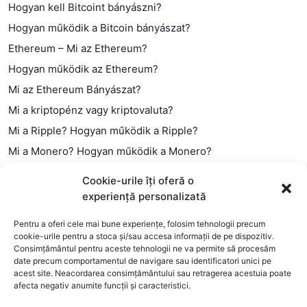
Hogyan kell Bitcoint bányászni?
Hogyan működik a Bitcoin bányászat?
Ethereum – Mi az Ethereum?
Hogyan működik az Ethereum?
Mi az Ethereum Bányászat?
Mi a kriptopénz vagy kriptovaluta?
Mi a Ripple? Hogyan működik a Ripple?
Mi a Monero? Hogyan működik a Monero?
Mi a Litecoin? – Hogyan működik a Litecoin?
Cookie-urile îți oferă o
Mi a blokklánc (technológia)?
experiență personalizată
Mi az okos szerződés?
Pentru a oferi cele mai bune experiențe, folosim tehnologii precum
cookie-urile pentru a stoca și/sau accesa informații de pe dispozitiv.
Consimțământul pentru aceste tehnologii ne va permite să procesăm
date precum comportamentul de navigare sau identificatori unici pe
acest site. Neacordarea consimțământului sau retragerea acestuia poate
afecta negativ anumite funcții și caracteristici.