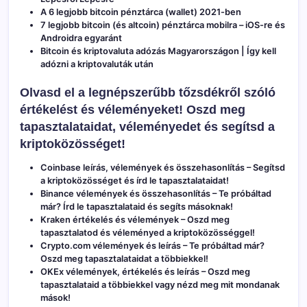
A 6 legjobb bitcoin pénztárca (wallet) 2021-ben
7 legjobb bitcoin (és altcoin) pénztárca mobilra – iOS-re és
Androidra egyaránt
Bitcoin és kriptovaluta adózás Magyarországon | Így kell
adózni a kriptovaluták után
Olvasd el a legnépszerűbb tőzsdékről szóló
értékelést és véleményeket! Oszd meg
tapasztalataidat, véleményedet és segítsd a
kriptoközösséget!
Coinbase leírás, vélemények és összehasonlítás
– Segítsd
a kriptoközösséget és írd le tapasztalataidat!
Binance vélemények és összehasonlítás
– Te próbáltad
már? Írd le tapasztalataid és segíts másoknak!
Kraken értékelés és vélemények
– Oszd meg
tapasztalatod és véleményed a kriptoközösséggel!
Crypto.com vélemények és leírás
– Te próbáltad már?
Oszd meg tapasztalataidat a többiekkel!
OKEx vélemények, értékelés és leírás
– Oszd meg
tapasztalataid a többiekkel vagy nézd meg mit mondanak
mások!