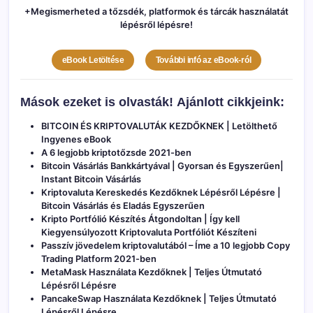
+Megismerheted a tőzsdék, platformok és tárcák használatát
lépésről lépésre!
eBook Letöltése
További infó az eBook-ról
Mások ezeket is olvasták!
Ajánlott cikkjeink:
BITCOIN ÉS KRIPTOVALUTÁK KEZDŐKNEK | Letölthető
Ingyenes eBook
A 6 legjobb kriptotőzsde 2021-ben
Bitcoin Vásárlás Bankkártyával | Gyorsan és Egyszerűen|
Instant Bitcoin Vásárlás
Kriptovaluta Kereskedés Kezdőknek Lépésről Lépésre |
Bitcoin Vásárlás és Eladás Egyszerűen
Kripto Portfólió Készítés Átgondoltan | Így kell
Kiegyensúlyozott Kriptovaluta Portfóliót Készíteni
Passzív jövedelem kriptovalutából – Íme a 10 legjobb Copy
Trading Platform 2021-ben
MetaMask Használata Kezdőknek | Teljes Útmutató
Lépésről Lépésre
PancakeSwap Használata Kezdőknek | Teljes Útmutató
Lépésről Lépésre