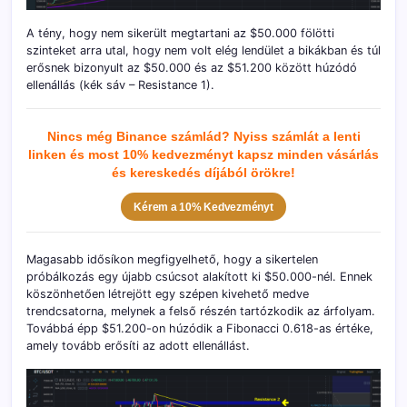
A tény, hogy nem sikerült megtartani az $50.000 fölötti
szinteket arra utal, hogy nem volt elég lendület a bikákban és túl
erősnek bizonyult az $50.000 és az $51.200 között húzódó
ellenállás (kék sáv – Resistance 1).
Nincs még Binance számlád? Nyiss számlát a lenti
linken és most 10% kedvezményt kapsz minden vásárlás
és kereskedés díjából örökre!
Kérem a 10% Kedvezményt
Magasabb idősíkon megfigyelhető, hogy a sikertelen
próbálkozás egy újabb csúcsot alakított ki $50.000-nél. Ennek
köszönhetően létrejött egy szépen kivehető medve
trendcsatorna, melynek a felső részén tartózkodik az árfolyam.
Továbbá épp $51.200-on húzódik a Fibonacci 0.618-as értéke,
amely tovább erősíti az adott ellenállást.