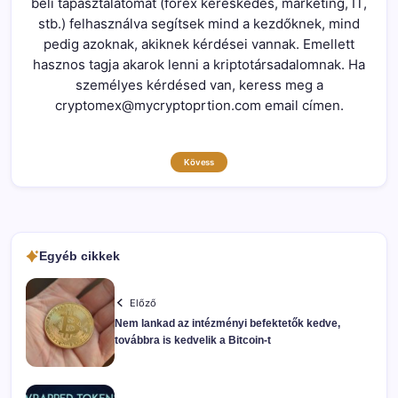
beli tapasztalatomat (forex kereskedés, marketing, IT,
stb.) felhasználva segítsek mind a kezdőknek, mind
pedig azoknak, akiknek kérdései vannak. Emellett
hasznos tagja akarok lenni a kriptotársadalomnak. Ha
személyes kérdésed van, keress meg a
cryptomex@mycryptoprtion.com email címen.
Kövess
Egyéb cikkek
Előző
Nem lankad az intézményi befektetők kedve,
továbbra is kedvelik a Bitcoin-t