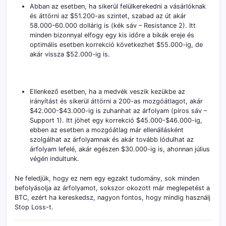
Abban az esetben, ha sikerül felülkerekedni a vásárlóknak
és áttörni az $51.200-as szintet, szabad az út akár
58.000-60.000 dollárig is (kék sáv – Resistance 2). Itt
minden bizonnyal elfogy egy kis időre a bikák ereje és
optimális esetben korrekció következhet $55.000-ig, de
akár vissza $52.000-ig is.
Ellenkező esetben, ha a medvék veszik kezükbe az
irányítást és sikerül áttörni a 200-as mozgóátlagot, akár
$42.000-$43.000-ig is zuhanhat az árfolyam (piros sáv –
Support 1). Itt jöhet egy korrekció $45.000-$46.000-ig,
ebben az esetben a mozgóátlag már ellenállásként
szolgálhat az árfolyamnak és akár tovább lódulhat az
árfolyam lefelé, akár egészen $30.000-ig is, ahonnan július
végén indultunk.
Ne feledjük, hogy ez nem egy egzakt tudomány, sok minden
befolyásolja az árfolyamot, sokszor okozott már meglepetést a
BTC, ezért ha kereskedsz, nagyon fontos, hogy mindig használj
Stop Loss-t.