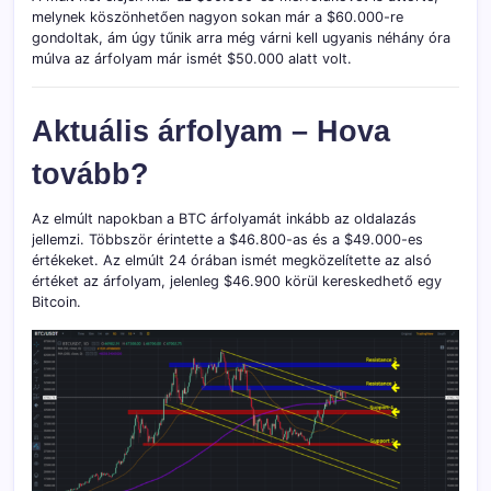
melynek köszönhetően nagyon sokan már a $60.000-re
gondoltak, ám úgy tűnik arra még várni kell ugyanis néhány óra
múlva az árfolyam már ismét $50.000 alatt volt.
Aktuális árfolyam – Hova
tovább?
Az elmúlt napokban a BTC árfolyamát inkább az oldalazás
jellemzi. Többször érintette a $46.800-as és a $49.000-es
értékeket. Az elmúlt 24 órában ismét megközelítette az alsó
értéket az árfolyam, jelenleg $46.900 körül kereskedhető egy
Bitcoin.