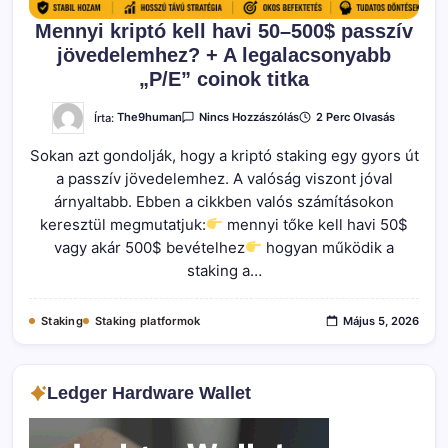
Mennyi kriptó kell havi 50–500$ passzív
jövedelemhez? + A legalacsonyabb
„P/E” coinok titka
A(z)
Írta:
The9human
2 Perc Olvasás
Nincs Hozzászólás
Mennyi
Kriptó
Sokan azt gondolják, hogy a kriptó staking egy gyors út
Kell
Havi
a passzív jövedelemhez. A valóság viszont jóval
50–
500$
árnyaltabb. Ebben a cikkben valós számításokon
Passzív
Jövedelemhez?
keresztül megmutatjuk:
mennyi tőke kell havi 50$
+
vagy akár 500$ bevételhez
hogyan működik a
A
Legalacsonyabb
staking a…
„P/E”
Coinok
Titka
Bejegyzéshez
Staking
Staking platformok
Május 5, 2026
Ledger Hardware Wallet