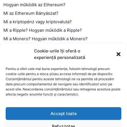
Hogyan működik az Ethereum?
Mi az Ethereum Bányászat?
Mi a kriptopénz vagy kriptovaluta?
Mi a Ripple? Hogyan működik a Ripple?
Mi a Monero? Hogyan működik a Monero?
Mi a Litecoin? – Hogyan működik a Litecoin?
Cookie-urile îți oferă o
Mi a blokklánc (technológia)?
experiență personalizată
Mi az okos szerződés?
Pentru a oferi cele mai bune experiențe, folosim tehnologii precum
cookie-urile pentru a stoca și/sau accesa informații de pe dispozitiv.
Consimțământul pentru aceste tehnologii ne va permite să procesăm
date precum comportamentul de navigare sau identificatori unici pe
acest site. Neacordarea consimțământului sau retragerea acestuia poate
afecta negativ anumite funcții și caracteristici.
Accept toate
Refuz totae