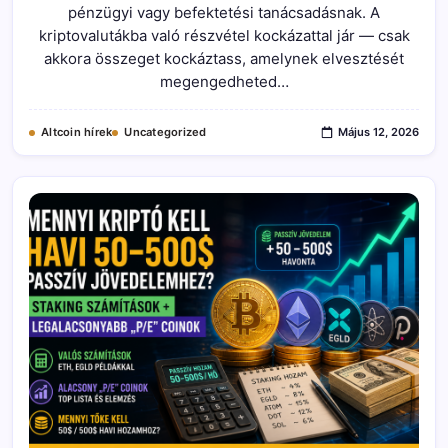
Így
pénzügyi vagy befektetési tanácsadásnak. A
Működik
A
kriptovalutákba való részvétel kockázattal jár — csak
MultiversX
akkora összeget kockáztass, amelynek elvesztését
Passzív
Jutalmazási
megengedheted…
Rendszere
Bejegyzéshez
Altcoin hírek
Uncategorized
Május 12, 2026