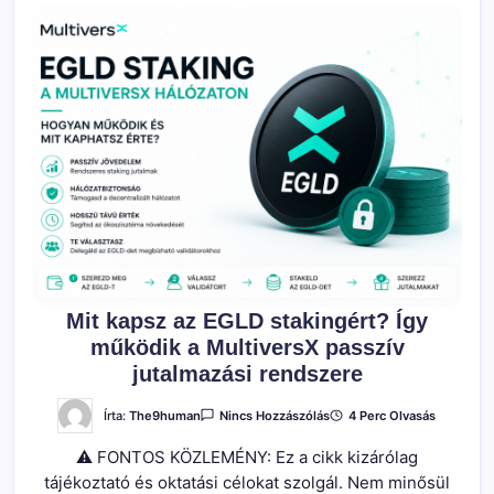
Mit kapsz az EGLD stakingért? Így
működik a MultiversX passzív
jutalmazási rendszere
A(z)
Írta:
The9human
4 Perc Olvasás
Nincs Hozzászólás
Mit
Kapsz
⚠ FONTOS KÖZLEMÉNY: Ez a cikk kizárólag
Az
EGLD
tájékoztató és oktatási célokat szolgál. Nem minősül
Stakingért?