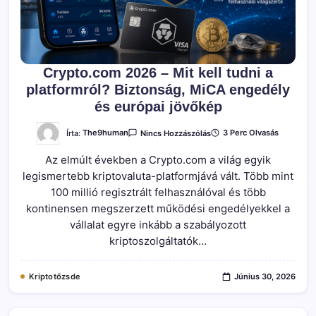
Crypto.com 2026 – Mit kell tudni a
platformról? Biztonság, MiCA engedély
és európai jövőkép
A(z)
Írta:
The9human
3 Perc Olvasás
Nincs Hozzászólás
Crypto.com
2026
Az elmúlt években a Crypto.com a világ egyik
–
Mit
legismertebb kriptovaluta-platformjává vált. Több mint
Kell
Tudni
100 millió regisztrált felhasználóval és több
A
Platformról?
kontinensen megszerzett működési engedélyekkel a
Biztonság,
vállalat egyre inkább a szabályozott
MiCA
Engedély
kriptoszolgáltatók…
És
Európai
Jövőkép
Bejegyzéshez
Kriptotőzsde
Június 30, 2026